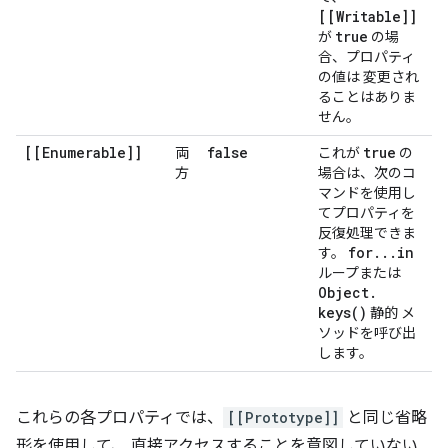
[[Writable]]
true
が
の場
合、プロパティ
の値は 変更され
ることはありま
せん。
[[Enumerable]]
false
true
両
これが
の
方
場合は、次のコ
マンドを使用し
てプロパティを
反復処理できま
for
.
.
.
in
す。
ループまたは
Object
.
keys(
)
静的 メ
ソッドを呼び出
します。
これらの各プロパティでは、
[[Prototype]]
と同じ省略
形を使用して、 直接アクセスすることを意図していない