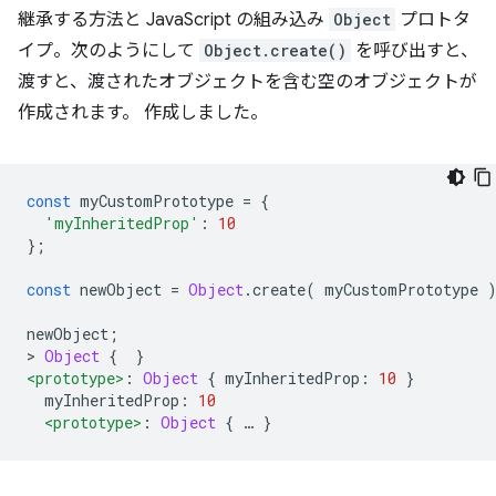
継承する方法と JavaScript の組み込み
Object
プロトタ
イプ。次のようにして
Object.create()
を呼び出すと、
渡すと、渡されたオブジェクトを含む空のオブジェクトが
作成されます。 作成しました。
const
 myCustomPrototype 
=
{
'myInheritedProp'
:
10
};
const
 newObject 
=
Object
.
create
(
 myCustomPrototype 
newObject
;
>
Object
{
}
<prototype>
:
Object
{
 myInheritedProp
:
10
}
  myInheritedProp
:
10
<prototype>
:
Object
{
…
}