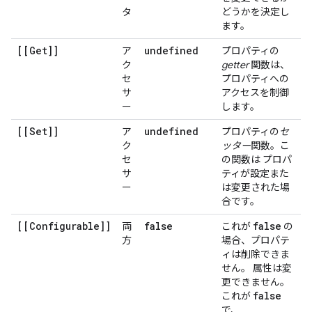
タ
どうかを決定し
ます。
[[Get]]
undefined
ア
プロパティの
ク
getter
関数は、
セ
プロパティへの
サ
アクセスを制御
ー
します。
[[Set]]
undefined
ア
プロパティの
セ
ク
ッター
関数。こ
セ
の関数は プロパ
サ
ティが設定また
ー
は変更された場
合です。
[[Configurable]]
false
false
両
これが
の
方
場合、プロパテ
ィは削除できま
せん。 属性は変
更できません。
false
これが
で、