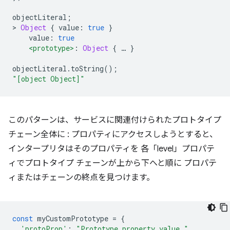
objectLiteral
;
>
Object
{
 value
:
true
}
    value
:
true
<prototype>
:
Object
{
…
}
objectLiteral
.
toString
();
"[object Object]"
このパターンは、サービスに関連付けられたプロトタイプ
チェーン全体に : プロパティにアクセスしようとすると、
インタープリタはそのプロパティを 各「level」プロパテ
ィでプロトタイプ チェーンが上から下へと順に プロパテ
ィまたはチェーンの終点を見つけます。
const
 myCustomPrototype 
=
{
'protoProp'
:
"Prototype property value."