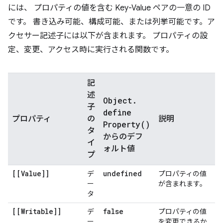
には、 プロパティの値を含む Key-Value ペアの一意の ID
です。 書き込み可能、構成可能、または列挙可能です。ア
クセサー記述子には以下が含まれます。 プロパティの設
定、変更、アクセス時に実行される関数です。
記
述
Object
.
子
define
プロパティ
の
説明
Property(
)
タ
からのデフ
イ
ォルト値
プ
[[Value]]
undefined
デ
プロパティの値
ー
が含まれます。
タ
[[Writable]]
false
デ
プロパティの値
ー
を変更できるか