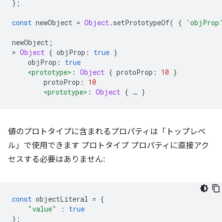
};
const
 newObject 
=
Object
.
setPrototypeOf
(
{
'objProp
newObject
;
>
Object
{
 objProp
:
true
}
    objProp
:
true
<prototype>
:
Object
{
 protoProp
:
10
}
        protoProp
:
10
<prototype>
:
Object
{
…
}
値のプロトタイプに含まれるプロパティは「トップレベ
ル」で使用できます プロトタイプ プロパティに直接アク
セスする必要はありません:
const
 objectLiteral 
=
{
"value"
:
true
};