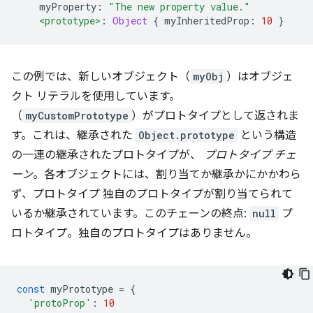
    myProperty
:
"The new property value."
<prototype>
:
Object
{
 myInheritedProp
:
10
}
この例では、新しいオブジェクト（
myObj
）はオブジェ
クト リテラルを使用しています。
（
myCustomPrototype
）がプロトタイプとして返されま
す。これは、継承された
Object.prototype
という構造
の一連の継承されたプロトタイプが、
プロトタイプ チェ
ーン
。各オブジェクトには、割り当てか継承かにかかわら
ず、プロトタイプ 独自のプロトタイプが割り当てられて
いるか継承されています。このチェーンの終点:
null
プ
ロトタイプ。独自のプロトタイプはありません。
const
 myPrototype 
=
{
'protoProp'
:
10