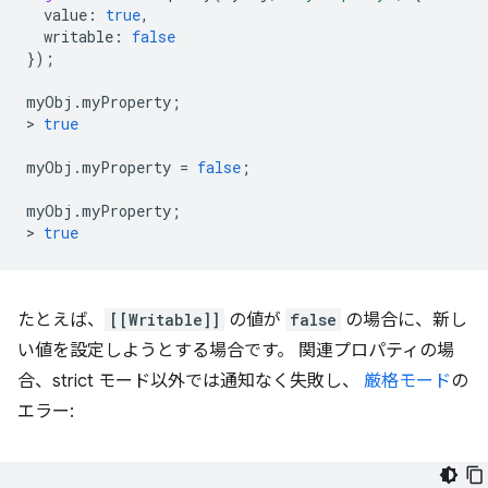
  value
:
true
,
  writable
:
false
});
myObj
.
myProperty
;
>
true
myObj
.
myProperty 
=
false
;
myObj
.
myProperty
;
>
true
たとえば、
[[Writable]]
の値が
false
の場合に、新し
い値を設定しようとする場合です。 関連プロパティの場
合、strict モード以外では通知なく失敗し、
厳格モード
の
エラー: