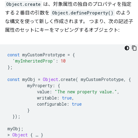
Object.create
は、対象属性の独自のプロパティを指定
する 2 番目の引数を
Object.defineProperty()
のよう
な構文を使って新しく作成されます。 つまり、次の記述子
属性のセットにキーをマッピングするオブジェクト:
const
 myCustomPrototype 
=
{
'myInheritedProp'
:
10
};
const
 myObj 
=
Object
.
create
(
 myCustomPrototype
,
{
        myProperty
:
{
            value
:
"The new property value."
,
            writable
:
true
,
            configurable
:
true
}
});
myObj
;
>
Object
{
…
}