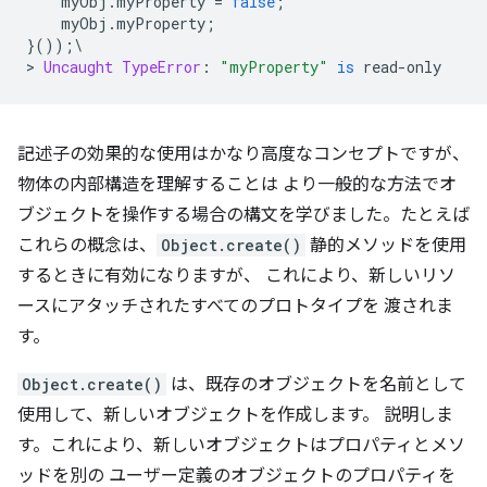
    myObj
.
myProperty 
=
false
;
    myObj
.
myProperty
;
}());\
>
Uncaught
TypeError
:
"myProperty"
is
 read
-
only
記述子の効果的な使用はかなり高度なコンセプトですが、
物体の内部構造を理解することは より一般的な方法でオ
ブジェクトを操作する場合の構文を学びました。たとえば
これらの概念は、
Object.create()
静的メソッドを使用
するときに有効になりますが、 これにより、新しいリソ
ースにアタッチされたすべてのプロトタイプを 渡されま
す。
Object.create()
は、既存のオブジェクトを名前として
使用して、新しいオブジェクトを作成します。 説明しま
す。これにより、新しいオブジェクトはプロパティとメソ
ッドを別の ユーザー定義のオブジェクトのプロパティを