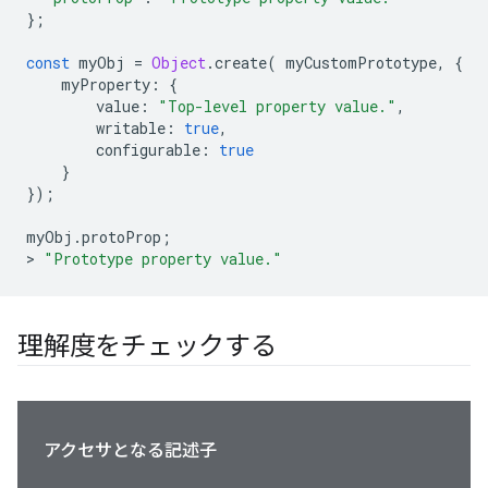
};
const
 myObj 
=
Object
.
create
(
 myCustomPrototype
,
{
    myProperty
:
{
        value
:
"Top-level property value."
,
        writable
:
true
,
        configurable
:
true
}
});
myObj
.
protoProp
;
>
"Prototype property value."
理解度をチェックする
アクセサとなる記述子