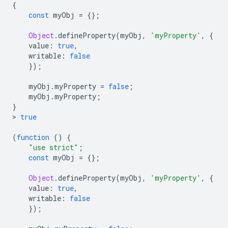
{
const
 myObj 
=
{};
Object
.
defineProperty
(
myObj
,
'myProperty'
,
{
    value
:
true
,
    writable
:
false
});
    myObj
.
myProperty 
=
false
;
    myObj
.
myProperty
;
}
>
true
(
function
()
{
"use strict"
;
const
 myObj 
=
{};
Object
.
defineProperty
(
myObj
,
'myProperty'
,
{
    value
:
true
,
    writable
:
false
});