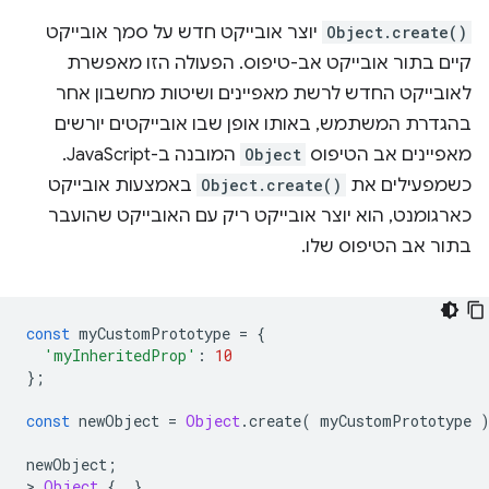
Object.create()
יוצר אובייקט חדש על סמך אובייקט
קיים בתור אובייקט אב-טיפוס. הפעולה הזו מאפשרת
לאובייקט החדש לרשת מאפיינים ושיטות מחשבון אחר
בהגדרת המשתמש, באותו אופן שבו אובייקטים יורשים
מאפיינים אב הטיפוס
Object
המובנה ב-JavaScript.
כשמפעילים את
Object.create()
באמצעות אובייקט
כארגומנט, הוא יוצר אובייקט ריק עם האובייקט שהועבר
בתור אב הטיפוס שלו.
const
 myCustomPrototype 
=
{
'myInheritedProp'
:
10
};
const
 newObject 
=
Object
.
create
(
 myCustomPrototype 
newObject
;
>
Object
{
}