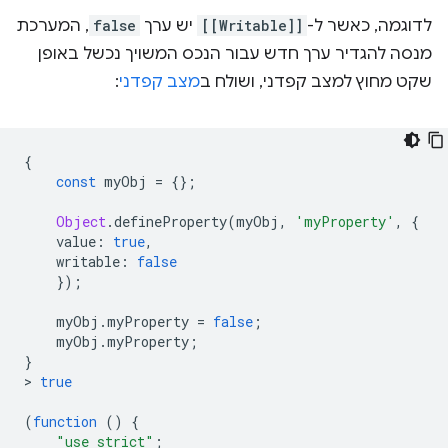
לדוגמה, כאשר ל-
[[Writable]]
יש ערך
false
, המערכת
מנסה להגדיר ערך חדש עבור הנכס המשויך נכשל באופן
שקט מחוץ למצב קפדני, ושולח ב
מצב קפדני
:
{
const
 myObj 
=
{};
Object
.
defineProperty
(
myObj
,
'myProperty'
,
{
    value
:
true
,
    writable
:
false
});
    myObj
.
myProperty 
=
false
;
    myObj
.
myProperty
;
}
>
true
(
function
()
{
"use strict"
;