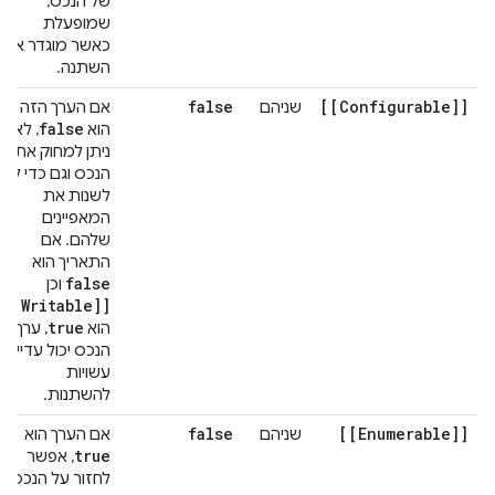
של הנכס,
שמופעלת
כאשר מוגדר או
השתנה.
false
[[Configurable]]
שניהם
אם הערך הזה
false
הוא
, לא
ניתן למחוק את
הנכס וגם כדי לא
לשנות את
המאפיינים
שלהם. אם
התאריך הוא
false
וכן
[[Writable]]
true
הוא
, ערך
הנכס יכול עדיין
עשויות
להשתנות.
false
[[Enumerable]]
שניהם
אם הערך הוא
true
, אפשר
לחזור על הנכס