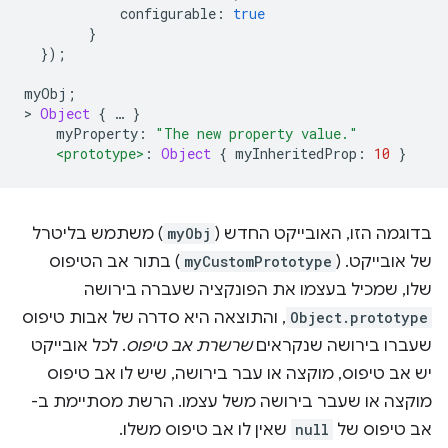
            configurable
:
true
}
});
myObj
;
>
Object
{
…
}
    myProperty
:
"The new property value."
<prototype>
:
Object
{
 myInheritedProp
:
10
}
בדוגמה הזו, האובייקט החדש (
myObj
) משתמש בליטרל
של אובייקט. (
myCustomPrototype
) בתור אב הטיפוס
שלו, שמכיל בעצמו את הפונקציה שעברה בירושה
Object.prototype
, והתוצאה היא סדרה של אבות טיפוס
שעברו בירושה שנקראים
שרשרת אב טיפוס
. לכל אובייקט
יש אב טיפוס, מוקצה או עבר בירושה, שיש לו אב טיפוס
מוקצה או שעבר בירושה משל עצמו. הרשת מסתיימת ב-
אב טיפוס של
null
שאין לו אב טיפוס משלו.