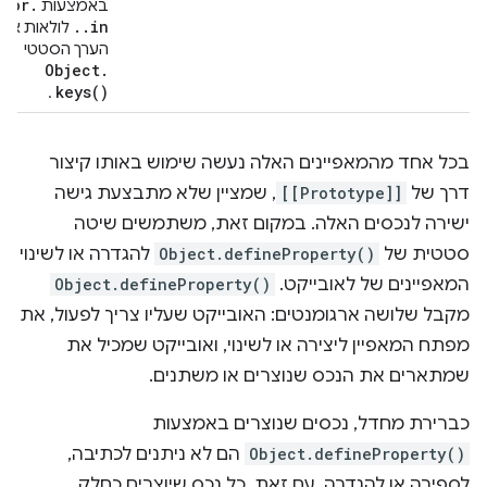
for
.
באמצעות
.
.
in
לולאות או
הערך הסטטי
Object
.
keys(
)
.
בכל אחד מהמאפיינים האלה נעשה שימוש באותו קיצור
דרך של
[[Prototype]]
, שמציין שלא מתבצעת גישה
ישירה לנכסים האלה. במקום זאת, משתמשים שיטה
סטטית של
Object.defineProperty()
להגדרה או לשינוי
המאפיינים של לאובייקט.
Object.defineProperty()
מקבל שלושה ארגומנטים: האובייקט שעליו צריך לפעול, את
מפתח המאפיין ליצירה או לשינוי, ואובייקט שמכיל את
שמתארים את הנכס שנוצרים או משתנים.
כברירת מחדל, נכסים שנוצרים באמצעות
Object.defineProperty()
הם לא ניתנים לכתיבה,
לספירה או להגדרה. עם זאת, כל נכס שיוצרים כחלק