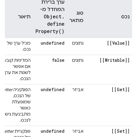
ערך ברירת
המחדל מ-
סוג
Object
.
נכס
תיאור
מתאר
define
Property(
)
undefined
[[Value]]
נתונים
מכיל ערך של
נכס.
false
[[Writable]]
נתונים
המדיניות קובעת
אם אפשר
לשנות את ערך
הנכס.
undefined
[[Get]]
אביזר
הפונקציה
getter
של הנכס,
שמופעלת
כאשר
מתבצעת גישה
לנכס.
undefined
[[Set]]
אביזר
פונקציית
setter