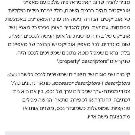
סביר להניח שרוב האינטראקציה שלכם עם מאפייני
אובייקטים תהיה ברמת השטח, כולל יצירת מילים מילוליות
של אובייקטים, הגדרה וגישה את ערכי המאפיינים באמצעות
מפתחות. עם זאת, ניתן להגדיר באופן פנימי כל מאפיין של
אובייקט של בקרה פרטנית על אופן הגישה לנכסים האלה,
שונו ומוגדרים. לכל מאפיין אובייקט יש קבוצה של מאפיינים
בלתי נראים שמכיל מטא-נתונים שמשויכים לנכס הזה,
שנקראים "property" descriptors."
קיימים שני סוגים של תיאורים שמשויכים לנכס כלשהו:
data
descriptors
ו-
accessor descriptors
. מתאר נתונים כולל
צמדי מפתח-ערך שמכילים ערך של נכס, בין אם הוא ניתן
לכתיבה, להגדרה או לספירה. מתארי הגישה מכילים
פונקציות שמופעלות כשמוגדר נכס, משנים אותו או
מתבצעת גישה אליו.