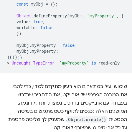
const
 myObj 
=
{};
Object
.
defineProperty
(
myObj
,
'myProperty'
,
{
    value
:
true
,
    writable
:
false
});
    myObj
.
myProperty 
=
false
;
    myObj
.
myProperty
;
}());\
>
Uncaught
TypeError
:
"myProperty"
is
 read
-
only
שימוש יעיל במתארים הוא רעיון מתקדם למדי, כדי להבין
את המבנה הפנימי של אובייקט, את התחביר שנדרש
בעבודה עם אובייקטים בדרכים נפוצות יותר. לדוגמה,
המושגים האלה נכנסים לתוקף כשמשתמשים בשיטה
הסטטית
Object.create()
, שמעניק לך שליטה פרטנית
על כל אב-טיפוס שמצורף לאובייקט.