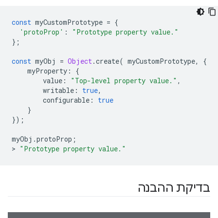
const
 myCustomPrototype 
=
{
'protoProp'
:
"Prototype property value."
};
const
 myObj 
=
Object
.
create
(
 myCustomPrototype
,
{
    myProperty
:
{
        value
:
"Top-level property value."
,
        writable
:
true
,
        configurable
:
true
}
});
myObj
.
protoProp
;
>
"Prototype property value."
בדיקת ההבנה