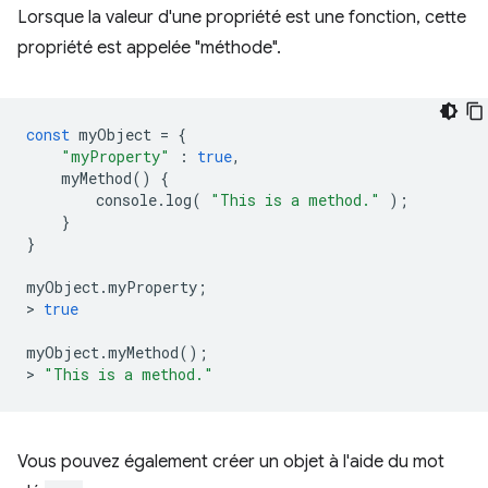
Lorsque la valeur d'une propriété est une fonction, cette
propriété est appelée "méthode".
const
myObject
=
{
"myProperty"
:
true
,
myMethod
()
{
console
.
log
(
"This is a method."
);
}
}
myObject
.
myProperty
;
>
true
myObject
.
myMethod
();
>
"This is a method."
Vous pouvez également créer un objet à l'aide du mot