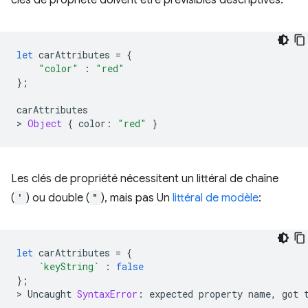
clés de propriété doivent être prévisibles descriptives:
let
carAttributes
=
{
"color"
:
"red"
};
carAttributes
>
Object
{
color
:
"red"
}
Les clés de propriété nécessitent un littéral de chaîne
(
'
) ou double (
"
), mais pas Un
littéral de modèle
:
let
carAttributes
=
{
`keyString`
:
false
};
>
Uncaught
SyntaxError
:
expected
property
name
,
got