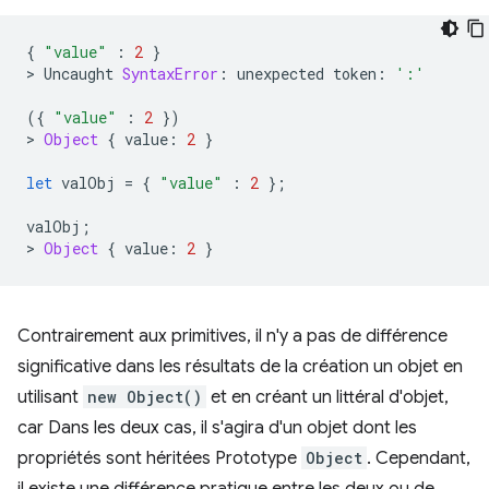
{
"value"
:
2
}
>
Uncaught
SyntaxError
:
unexpected
token
:
':'
({
"value"
:
2
})
>
Object
{
value
:
2
}
let
valObj
=
{
"value"
:
2
};
valObj
;
>
Object
{
value
:
2
}
Contrairement aux primitives, il n'y a pas de différence
significative dans les résultats de la création un objet en
utilisant
new Object()
et en créant un littéral d'objet,
car Dans les deux cas, il s'agira d'un objet dont les
propriétés sont héritées Prototype
Object
. Cependant,