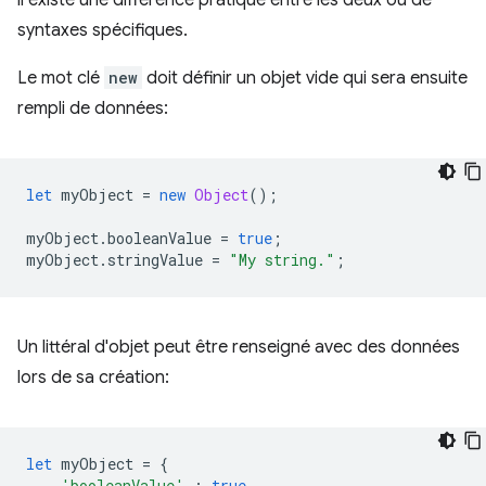
il existe une différence pratique entre les deux ou de
syntaxes spécifiques.
Le mot clé
new
doit définir un objet vide qui sera ensuite
rempli de données:
let
myObject
=
new
Object
();
myObject
.
booleanValue
=
true
;
myObject
.
stringValue
=
"My string."
;
Un littéral d'objet peut être renseigné avec des données
lors de sa création:
let
myObject
=
{
'booleanValue'
:
true
,