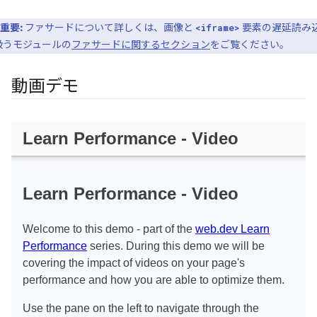
重要:
ファサードについて詳しくは、画像と
要素の遅延読み
<iframe>
扱うモジュールの
ファサードに関するセクション
をご覧ください。
動画デモ