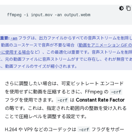
ffmpeg
-i
input.mov
-an
重要:
フラグは、出力ファイルからすべての音声ストリームを削除
-an
。動画のユースケースで音声が不要な場合（
動画をアニメーション GIF 
りに使用する場合
など）、この最適化は重要です。音声ストリームを削
と、元の動画ファイルに音声ストリームがすでに存在し、それが無音で
も、動画ファイルのサイズが縮小されます。
さらに調整したい場合は、可変ビットレート エンコード
を使用せずに動画を圧縮するときに、FFmpeg の
-crf
フラグを使用できます。
-crf
は
Constant Rate Factor
の略です。これは、指定された範囲内の整数を受け入れる
ことで圧縮レベルを調整する設定です。
H.264 や VP9 などのコーデックは
-crf
フラグをサポー