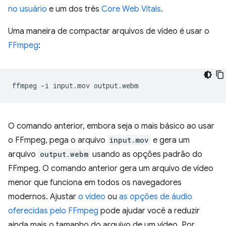
no usuário
e um dos três
Core Web Vitals
.
Uma maneira de compactar arquivos de vídeo é usar o
FFmpeg
:
ffmpeg
-i
input.mov
O comando anterior, embora seja o mais básico ao usar
o FFmpeg, pega o arquivo
input.mov
e gera um
arquivo
output.webm
usando as opções padrão do
FFmpeg. O comando anterior gera um arquivo de vídeo
menor que funciona em todos os navegadores
modernos. Ajustar
o vídeo
ou
as opções de áudio
oferecidas pelo FFmpeg
pode ajudar você a reduzir
ainda mais o tamanho do arquivo de um vídeo. Por