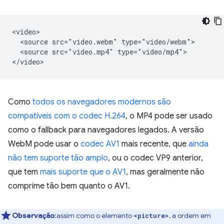
<video>

  <source src="video.webm" type="video/webm">

  <source src="video.mp4" type="video/mp4">

Como
todos os navegadores modernos são
compatíveis com o codec H.264
, o MP4 pode ser usado
como o fallback para navegadores legados. A versão
WebM pode usar o
codec AV1
mais recente, que
ainda
não tem suporte tão amplo
, ou o codec VP9 anterior,
que tem
mais suporte que o AV1
, mas geralmente não
comprime tão bem quanto o AV1.
Observação
:assim como o elemento
, a ordem em
<picture>