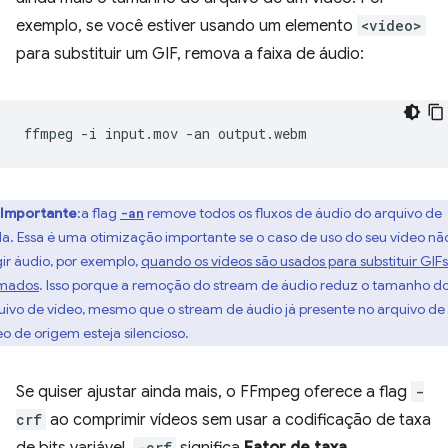
exemplo, se você estiver usando um elemento
<video>
para substituir um GIF, remova a faixa de áudio:
ffmpeg
-i
input.mov
-an
Importante
:a flag
remove todos os fluxos de áudio do arquivo de
-an
da. Essa é uma otimização importante se o caso de uso do seu vídeo nã
gir áudio, por exemplo,
quando os vídeos são usados para substituir GIFs
mados
. Isso porque a remoção do stream de áudio reduz o tamanho d
uivo de vídeo, mesmo que o stream de áudio já presente no arquivo de
eo de origem esteja silencioso.
Se quiser ajustar ainda mais, o FFmpeg oferece a flag
-
crf
ao comprimir vídeos sem usar a codificação de taxa
-crf