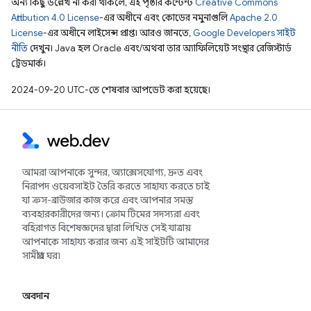
অন্য কিছু উল্লেখ না করা থাকলে, এই পৃষ্ঠার কন্টেন্ট
Creative Commons
Attribution 4.0 License
-এর অধীনে এবং কোডের নমুনাগুলি
Apache 2.0
License
-এর অধীনে লাইসেন্স প্রাপ্ত। আরও জানতে,
Google Developers সাইট
নীতি
দেখুন। Java হল Oracle এবং/অথবা তার অ্যাফিলিয়েট সংস্থার রেজিস্টার্ড
ট্রেডমার্ক।
2024-09-20 UTC-তে শেষবার আপডেট করা হয়েছে।
আমরা আপনাকে সুন্দর, অ্যাক্সেসযোগ্য, দ্রুত এবং
নিরাপদ ওয়েবসাইট তৈরি করতে সাহায্য করতে চাই
যা ক্রস-ব্রাউজার কাজ করে এবং আপনার সমস্ত
ব্যবহারকারীদের জন্য। ক্রোম টিমের সদস্যরা এবং
বহিরাগত বিশেষজ্ঞদের দ্বারা লিখিত সেই যাত্রায়
আপনাকে সাহায্য করার জন্য এই সাইটটি আমাদের
সামগ্রীর ঘর৷
অবদান