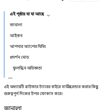
এই পৃষ্ঠায় যা যা আছে
জানালা
আইকন
আপনার অ্যাপের থিমিং
প্রদর্শন মোড
ফুলস্ক্রিন অভিজ্ঞতা
এই অধ্যায়টি ব্রাউজার ট্যাবের বাইরে সামগ্রী রেন্ডার করার কিছু
গুরুত্বপূর্ণ দিকের উপর ফোকাস করে।
জানালা