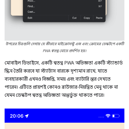
উপরের চিত্রগুলি দেখায় যে কীভাবে মাইক্রোসফ্ট এজ এবং ক্রোমের ডেস্কটপে একটি
PWA স্বতন্ত্র মোডে প্রদর্শিত হয়।
মোবাইল ডিভাইসে, একটি স্বতন্ত্র PWA অভিজ্ঞতা একটি স্ট্যান্ডার্ড
স্ক্রিন তৈরি করবে যা স্ট্যাটাস বারকে দৃশ্যমান রাখে, যাতে
ব্যবহারকারী এখনও বিজ্ঞপ্তি, সময় এবং ব্যাটারি স্তর দেখতে
পারেন। এটিতে প্রায়শই কোনও ব্রাউজার-নিয়ন্ত্রিত মেনু থাকে না
যেমন ডেস্কটপ স্বতন্ত্র অভিজ্ঞতা অন্তর্ভুক্ত থাকতে পারে।