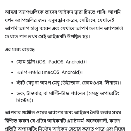
আমরা অ্যাপগুলিকে তাদের আইকন দ্বারা চিনতে পারি। আপনি
যখন অ্যাপগুলির জন্য অনুসন্ধান করেন, সেটিংসে, যেখানেই
আপনি অ্যাপ চালু করেন এবং যেখানে আপনি চলমান অ্যাপগুলি
দেখতে পান তখন সেই আইকনটি উপস্থিত হয়।
এর মধ্যে রয়েছে:
হোম স্ক্রীন (iOS, iPadOS, Android)।
অ্যাপ লঞ্চার (macOS, Android)।
স্টার্ট মেনু বা অ্যাপ মেনু (উইন্ডোজ, ক্রোমওএস, লিনাক্স)।
ডক, টাস্কবার, বা মাল্টি-টাস্ক প্যানেল (সমস্ত অপারেটিং
সিস্টেম)।
আপনার প্রগ্রেসিভ ওয়েব অ্যাপের জন্য আইকন তৈরি করার সময়
নিশ্চিত করুন যে এটির আইকনটি প্ল্যাটফর্ম-অজ্ঞেয়বাদী, কারণ
প্রতিটি অপারেটিং সিস্টেম আইকন রেন্ডার করতে পারে এবং নিচের