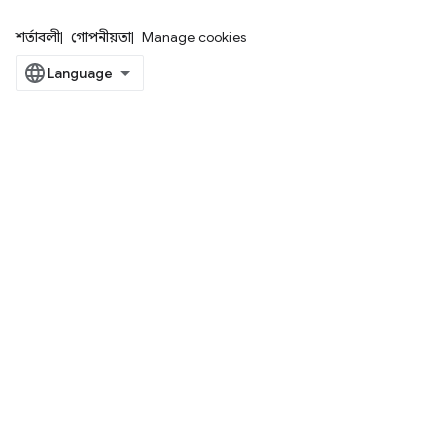
শর্তাবলী
গোপনীয়তা
Manage cookies