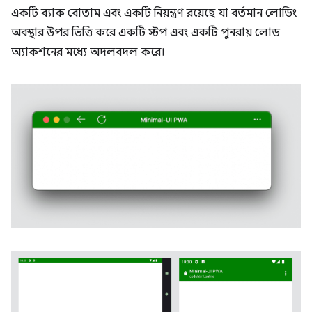
একটি ব্যাক বোতাম এবং একটি নিয়ন্ত্রণ রয়েছে যা বর্তমান লোডিং
অবস্থার উপর ভিত্তি করে একটি স্টপ এবং একটি পুনরায় লোড
অ্যাকশনের মধ্যে অদলবদল করে।