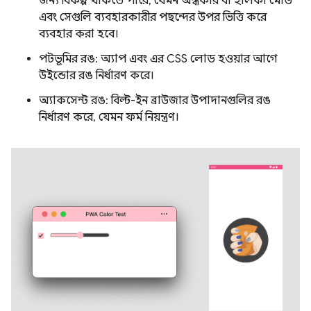
জন্য বিকল্প থাকতে পারে, যেমন অন্ধকার বা হালকা মোড
এবং সেগুলি ব্যবহারকারীর পছন্দের উপর ভিত্তি করে
ব্যবহার করা হবে।
পটভূমির রঙ: অ্যাপ এবং এর CSS লোড হওয়ার আগে
উইন্ডোর রঙ নির্ধারণ করে।
অ্যাকসেন্ট রঙ: বিল্ট-ইন ব্রাউজার উপাদানগুলির রঙ
নির্ধারণ করে, যেমন ফর্ম নিয়ন্ত্রণ।