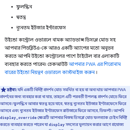
ফুলস্ক্রিন
স্বতন্ত্র
ন্যূনতম ইউজার ইন্টারফেস
উইন্ডো কন্ট্রোল ওভারলে নামক অ্যাডভান্স ডিসপ্লে মোড সহ
আপনার পিডব্লিউএ-কে আরও একটি অ্যাপের মতো অনুভব
করতে আপনি উইন্ডো কন্ট্রোলের পাশে টাইটেল বার এলাকাটি
ব্যবহার করতে পারেন। চেকআউট
আপনার PWA এর শিরোনাম
বারের উইন্ডো নিয়ন্ত্রণ ওভারলে কাস্টমাইজ করুন
।
দ্রষ্টব্য:
যদি একটি নির্দিষ্ট প্রদর্শন মোড সমর্থিত না হয় বা অন্যথায় আপনার PWA
প্রদর্শনের জন্য ব্যবহার করা না যায়, তাহলে এটি পরবর্তী উপলব্ধ প্রদর্শন মোডে ফিরে
আসবে। ফুলস্ক্রিন আবার স্বতন্ত্র হয়ে যাবে, স্বতন্ত্র ন্যূনতম ইউজার ইন্টারফেসে ফিরে
আসবে এবং ন্যূনতম ইউজার ইন্টারফেস ব্রাউজারে ফিরে আসবে, ডিফল্ট। আপনি
ক্ষেত্রটি আপনার নিজস্ব ডিসপ্লে মোড ফলব্যাক চেইন নির্দিষ্ট
display_override
করতে ব্যবহার করতে পারেন যা
সদস্যের মূল্যায়ন করার আগে প্রযোজ্য
display