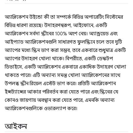
অ্যাপ্লিকেশন উইন্ডো কী তা সম্পর্কে বিভিন্ন অপারেটিং সিস্টেমের
বিভিন্ন ধারণা রয়েছে। উদাহরণস্বরূপ, আইফোনে, একটি
অ্যাপ্লিকেশন সর্বদা স্ক্রীনের 100% অংশ নেয়। অ্যান্ড্রয়েড এবং
আইপ্যাড অ্যাপ্লিকেশনগুলি সাধারণত ফুলস্ক্রিনে চলে তবে দুটি
অ্যাপের মধ্যে স্ক্রিন ভাগ করা সম্ভব, তবে একবারে শুধুমাত্র একটি
অ্যাপের উদাহরণ খোলা থাকে। বিপরীতে, একটি ডেস্কটপ
ডিভাইসে, একটি অ্যাপ্লিকেশন একবারে একাধিক উদাহরণ খোলা
থাকতে পারে। এটি অন্যান্য সমস্ত খোলা অ্যাপ্লিকেশনের সাথে
উপলব্ধ স্ক্রীন রিয়েল এস্টেট ভাগ করে। প্রতিটি অ্যাপ্লিকেশান
ইন্সট্যান্সের আকার পরিবর্তন করা যেতে পারে এবং স্ক্রিনের যে
কোনও জায়গায় অবস্থান করা যেতে পারে, এমনকি অন্যান্য
অ্যাপ্লিকেশনগুলিকে ওভারল্যাপ করে।
আইকন