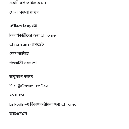
একটি বাগ ফাইল করুন
খোলা সমস্যা দেখুন
সম্পর্কিত বিষয়বস্তু
বিকাশকারীদের জন্য Chrome
Chromium আপডেট
কেস স্টাডিজ
পডকাস্ট এবং শো
অনুসরণ করুন
X-এ @ChromiumDev
YouTube
LinkedIn-এ বিকাশকারীদের জন্য Chrome
আরএসএস