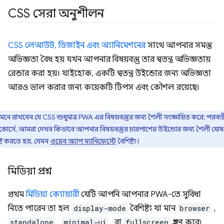
CSS সেরা অনুশীলন
CSS লেআউট, ডিজাইন এবং অ্যানিমেশনের
সাথে আপনার সমস্ত
অভিজ্ঞতা বৈধ হয় যখন আপনার বিষয়বস্তু তার স্বতন্ত্র অভিজ্ঞতায়
রেন্ডার করা হয়। যাইহোক, একটি স্বতন্ত্র উইন্ডোর জন্য অভিজ্ঞতা
আরও ভাল করার জন্য কয়েকটি টিপস এবং কৌশল রয়েছে৷
মনে রাখবেন যে CSS শুধুমাত্র PWA এর বিষয়বস্তুর জন্য শৈলী সংজ্ঞায়িত করে; পরবর্
কোর্সে, আমরা দেখব কিভাবে আপনার বিষয়বস্তুর চারপাশের উইন্ডোর জন্য শৈলী ঘোষ
দিষ্ট করতে হয়, যেমন
ওয়েব অ্যাপ ম্যানিফেস্টে
বৈশিষ্ট্য।
মিডিয়া প্রশ্ন
প্রথম
মিডিয়া ক্যোয়ারী
যেটি আপনি আপনার PWA-তে সুবিধা
নিতে পারেন তা হল
display-mode
বৈশিষ্ট্য যা মান
browser
,
standalone
,
minimal-ui
, বা
fullscreen
গ্রহণ করে৷