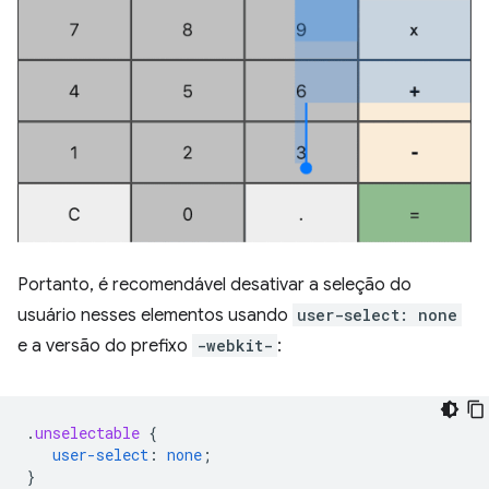
Portanto, é recomendável desativar a seleção do
usuário nesses elementos usando
user-select: none
e a versão do prefixo
-webkit-
:
.
unselectable
{
user-select
:
none
;
}