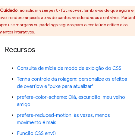
Cuidado
: ao aplicar
, lembre-se de que agora é
viewport-fit=cover
sível renderizar pixels atrás de cantos arredondados e entalhes. Portant
pre use margens ou paddings seguros para o conteúdo crítico e os
mentos interativos.
Recursos
Consulta de mídia de modo de exibição do CSS
Tenha controle da rolagem: personalize os efeitos
de overflow e "puxe para atualizar"
prefers-color-scheme: Olá, escuridão, meu velho
amigo
prefers-reduced-motion: às vezes, menos
movimento é mais
Função CSS env()