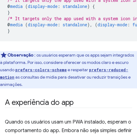
/* It targets only the app used with a system icon i
@
media
(
display-mode
:
standalone
)
{
}
/* It targets only the app used with a system icon i
@
media
(
display-mode
:
standalone
),
(
display-mode
:
f
}
Observação
: os usuários esperam que os apps sejam integrados
à plataforma. Por isso, considere oferecer os modos claro e escuro
usando
e respeitar
prefers-colors-scheme
prefers-reduced-
as consultas de mídia para desativar ou reduzir transições e
motion
animações.
A experiência do app
Quando os usuários usam um PWA instalado, esperam o
comportamento do app. Embora não seja simples definir