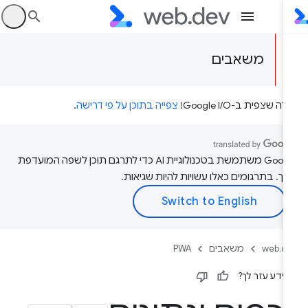
היכ
משאבים
דה שצפית ב-Google I/O!
צפייה בתוכן על פי דרישה
.
‫Google משתמשת בטכנולוגיית AI כדי לתרגם תוכן לשפה המועדפת
יך. בתרגומים כאלו עשויות להיות שגיאות.
web.d
משאבים
PWA
ידע עזר לך?