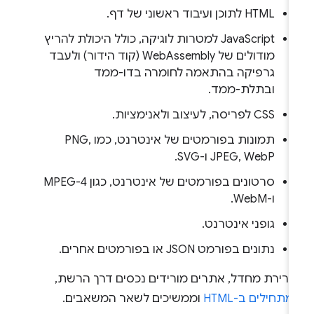
HTML לתוכן ועיבוד ראשוני של דף.
JavaScript למטרות לוגיקה, כולל היכולת להריץ
מודולים של WebAssembly (קוד הידור) ולעבד
גרפיקה בהתאמה לחומרה בדו-ממד
ובתלת-ממד.
CSS לפריסה, לעיצוב ולאנימציות.
תמונות בפורמטים של אינטרנט, כמו PNG,
JPEG, WebP ו-SVG.
סרטונים בפורמטים של אינטרנט, כגון MPEG-4
ו-WebM.
גופני אינטרנט.
נתונים בפורמט JSON או בפורמטים אחרים.
ברירת מחדל, אתרים מורידים נכסים דרך הרשת,
תחילים ב-HTML
וממשיכים לשאר המשאבים.