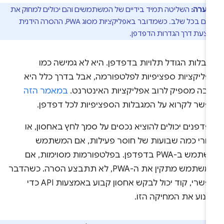
הערה:
השליטה תמיד בידיים של המשתמשים והם יכולים למחוק את
הנכסים בכל שלב. כשמדובר באפליקציות מסוג PWA, ההסרה הידנית
עת דרך הגדרות הדפדפן.
גבלות הגודל תלויות בדפדפן. היא לא גמישה כמו
פליקציות ספציפיות לפלטפורמה, אבל בדרך כלל היא
ובה מספיק לרוב אפליקציות האינטרנט.
במאמר הזה
פשר לקרוא על המגבלות הספציפיות לכל דפדפן.
דפנים יכולים להוציא נכסים על סמך לחץ באחסון, או
חרי כמה שבועות של חוסר פעילות, אם המשתמש
משתמש ב-PWA בדפדפן. בפלטפורמות מסוימות, אם
המשתמש מתקין את ה-PWA, לא תתבצע הסרה. כשהדבר
אפשרי, קוד יכול לבקש אחסון קבוע באמצעות API כדי
מנוע את המחיקה הזו.