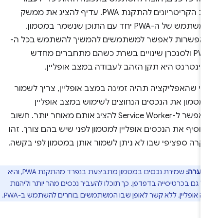
את הקריטריונים להתקנת PWA. עדיף להציג את ממשק
המשתמש של ה-PWA יחד עם התוכן שנשמר במטמון.
אפשרות לאפשר למשתמשים להמשיך להשתמש בכל ה-
PWA ולסנכרן שינויים בשרת כשהם מתחברים מחדש
אינטרנט היא תקן הזהב לעבודה במצב אופליין.
די שהאפליקציה תהיה זמינה במצב אופליין, צריך לשמור
מטמון את הנכסים הנחוצים לשימוש במצב אופליין
ולאפשר ל-Service Worker להציג אותם מאוחר יותר. חשוב
וסיף את הנכסים אופליין למטמון לפני שיש בהם צורך. זהו
קרה ספציפי שבו לא ניתן לשמור אותן במטמון לפי בקשה.
הערה:
שמירת נכסים במטמון מתבצעת בנפרד מהתקנת PWA, והיא
 גם בכרטיסייה בדפדפן. כך תוכלו להעביר נכסים מהר יותר וליהנות
יה אופליין, ללא קשר לאופן שבו המשתמשים בוחרים להשתמש ב-PWA.