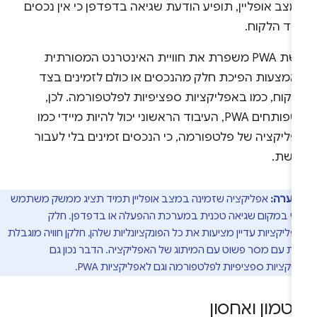
צב אופליין, תופיע הודעת שגיאה בדפדפן כי אין נכסים
צד הלקוח.
גישת PWA משפרת את חוויית האינטרנט המסורתית
אמצעות הפיכת חלק מהנכסים או כולם לזמינים בצד
לקוח, כמו באפליקציות ספציפיות לפלטפורמה. לכן,
כשפותחים PWA, העיבוד הראשוני יכול להיות מיידי כמו
פליקציה של פלטפורמה, כי הנכסים זמינים בלי לעבור
רשת.
הערה:
אפליקציה שזמינה במצב אופליין תמיד תציג ממשק משתמש
י במקום שגיאה טכנית במערכת ההפעלה או בדפדפן. חלק
ליקציות עדיין מציעות את כל הפונקציונליות שלהן, חלקן חוויה מוגבלת
ות עם מסר פשוט עם המיתוג של האפליקציה. הדבר נכון גם
יקציות ספציפיות לפלטפורמה וגם לאפליקציות PWA.
טמון ואחסון