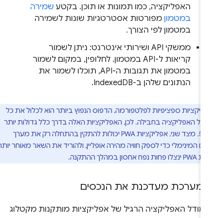
האפליקציה, כמו תמונות או תוכן. בקטע
שמירה
במטמון
מפורטות אסטרטגיות שונות לשמירה
במטמון לפי הצורך.
ממשקי API ושירותי אינטרנט: ניתן לשמור
קריאות ל-API במטמון. לחלופין, במקום לשמור
במטמון את תגובות ה-API, תוכלו לשמור את
הנתונים שלהן ב-IndexedDB.
יקציות ספציפיות לפלטפורמה, הדפוס הנפוץ ביותר הוא לכלול את כל
ל האפליקציה בחבילה. לכן, האפליקציות האלה בדרך כלל גדולות יותר
מ-500MB. מצד שני, אפליקציות PWA יכולות להתקין בהתחלה רק את מערך
המינימלי כדי לספק חוויה מהירה אופליין, ולהוריד את השאר מאוחר יותר.
במהלך ההתקנה.
מערכת מעדכנת את הנכסים
מודל האפליקציה הרגיל של אפליקציות מותקנות מקטלוג