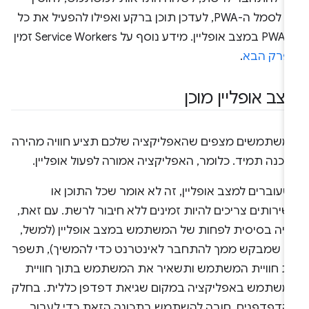
תג לסמל ה-PWA, לעדכן תוכן ברקע ואפילו להפעיל את כל
 נוסף על Service Workers זמין
פרק הבא
.
צב אופליין מוכן
משתמשים מצפים שהאפליקציה שלכם תציע חוויה מהירה
וכנה תמיד. כלומר, האפליקציה אמורה לפעול אופליין.
עוברים למצב אופליין, זה לא אומר שכל התוכן או
ירותים צריכים להיות זמינים ללא חיבור לרשת. עם זאת,
וויה בסיסית לפחות של המשתמש במצב אופליין (למשל,
ף שמבקש ממך להתחבר לאינטרנט כדי להמשיך), תשפר
ת חוויית המשתמש ותשאיר את המשתמש בתוך חוויית
משתמש באפליקציה במקום שגיאת דפדפן כללית. בחלק
הדפדפנים, חובה להשתמש בתכונה הזאת כדי לעבור