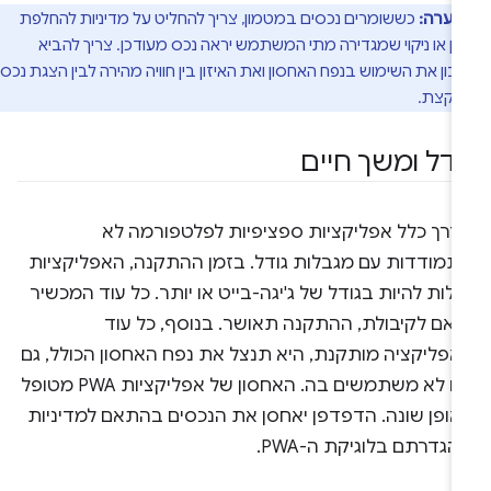
הערה:
כששומרים נכסים במטמון, צריך להחליט על מדיניות להחלפת
ן או ניקוי שמגדירה מתי המשתמש יראה נכס מעודכן. צריך להביא
ון את השימוש בנפח האחסון ואת האיזון בין חוויה מהירה לבין הצגת נכס
ן קצת.
ודל ומשך חיים
דרך כלל אפליקציות ספציפיות לפלטפורמה לא
תמודדות עם מגבלות גודל. בזמן ההתקנה, האפליקציות
ולות להיות בגודל של ג'יגה-בייט או יותר. כל עוד המכשיר
ואם לקיבולת, ההתקנה תאושר. בנוסף, כל עוד
אפליקציה מותקנת, היא תנצל את נפח האחסון הכולל, גם
אם לא משתמשים בה. האחסון של אפליקציות PWA מטופל
אופן שונה. הדפדפן יאחסן את הנכסים בהתאם למדיניות
גדרתם בלוגיקת ה-PWA.