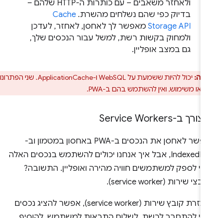
ולאחזר משאבים – עם כותרות ה-HTTP שלהם –
בדיוק כפי שהם נשלחים מהשרת.
Cache
Storage API
מאפשר לך לאחסן, לאחזר, לעדכן
ולמחוק בקשות רשת, למשל עבור הנכסים שלך,
גם במצב אופליין.
רה:
יכול להיות ששמעת על WebSQL ו-ApplicationCache. שני הפתרונות
או משימוש, ואין להשתמש בהם ב-PWA.
רך ב-Service Workers
אפשר לאחסן את הנכסים ב-PWA באחסון במטמון וב-
IndexedDB, אבל איך אנחנו יכולים להשתמש בנכסים האלה
די לספק למשתמשים חוויה מהירה ואופליין. התשובה?
צי שירות (service worker).
בעזרת קובץ שירות (service worker), אפשר להציג נכסים
לי להתחבר לרשת, לשלוח התראות למשתמש, להוסיף