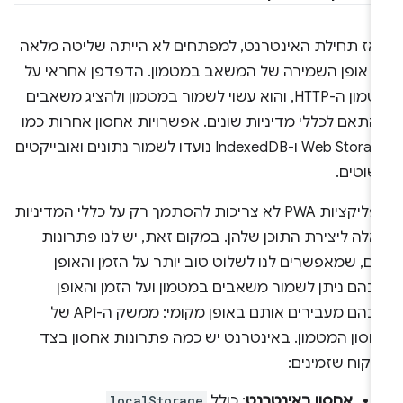
אז תחילת האינטרנט, למפתחים לא הייתה שליטה מלאה
ל אופן השמירה של המשאב במטמון. הדפדפן אחראי על
מטמון ה-HTTP, והוא עשוי לשמור במטמון ולהציג משאבים
התאם לכללי מדיניות שונים. אפשרויות אחסון אחרות כמו
Web Storage ו-IndexedDB נועדו לשמור נתונים ואובייקטים
שוטים.
אפליקציות PWA לא צריכות להסתמך רק על כללי המדיניות
לה ליצירת התוכן שלהן. במקום זאת, יש לנו פתרונות
ום, שמאפשרים לנו לשלוט טוב יותר על הזמן והאופן
בהם ניתן לשמור משאבים במטמון ועל הזמן והאופן
שבהם מעבירים אותם באופן מקומי: ממשק ה-API של
חסון המטמון. באינטרנט יש כמה פתרונות אחסון בצד
לקוח שזמינים:
אחסון באינטרנט
: כולל
localStorage