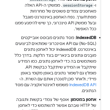
ו-
sessionStorage
. ממשקי ה-API האלה
מאחסנים צמדים פשוטים של מחרוזות
מפתח/ערך. נפח האחסון באינטרנט מוגבל
ובעל ממשק API סינכרוני, כך שיש להימנע ממנו
ככל האפשר.
IndexedDB
: מסד נתונים מבוסס אובייקטים
(No-SQL) עם API אסינכרוני שמתאים לביצועים
באינטרנט. IndexedDB יכול לאחסן נתונים
מובְנים ונתונים בינאריים בצד הלקוח. בדרך כלל
משתמשים בה כדי לאחסן נתונים, כמו המידע
שיתקבל או המידע שיתקבל כבקשת API.
מומלץ גם לשמור נתונים באופן מקומי באופן
מיידי, ולאחר מכן לסנכרן אותם עם השרת. ה-
IndexedDB API
משמש לאינטראקציה עם מסד
הנתונים.
אחסון במטמון
: אוסף של צמדי בקשות ותגובה
של HTTP שבהם אפשר להשתמש כדי לאחסן