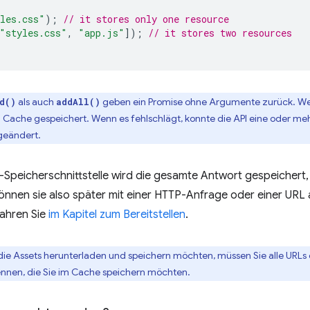
les.css"
);
// it stores only one resource
"styles.css"
,
"app.js"
]);
// it stores two resources
als auch
geben ein Promise ohne Argumente zurück. Wenn
d()
addAll()
Cache gespeichert. Wenn es fehlschlägt, konnte die API eine oder me
geändert.
Speicherschnittstelle wird die gesamte Antwort gespeichert, e
können sie also später mit einer HTTP-Anfrage oder einer URL 
fahren Sie
im Kapitel zum Bereitstellen
.
die Assets herunterladen und speichern möchten, müssen Sie alle URLs 
kennen, die Sie im Cache speichern möchten.