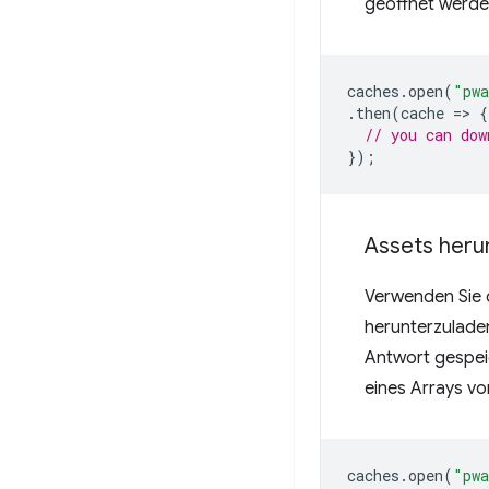
geöffnet werde
caches
.
open
(
"pwa
.
then
(
cache
=
>
{
// you can dow
});
Assets heru
Verwenden Sie
herunterzulade
Antwort gespei
eines Arrays v
caches
.
open
(
"pwa