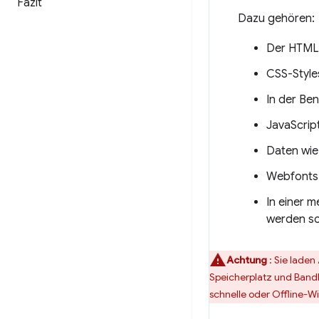
Fazit
Dazu gehören:
Der HTML-
CSS-Style
In der Be
JavaScrip
Daten wie
Webfonts
In einer 
werden so
Achtung
: Sie lade
Speicherplatz und Bandb
schnelle oder Offline-W