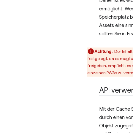
Daher ist es wi
ermöglicht. Wen
Speicherplatz b
Assets eine sin
sollten Sie in 
Achtung
: Der Inha
festgelegt, da es möglic
freigeben, empfiehlt es
einzelnen PWAs zu verm
API verwe
Mit der Cache S
durch einen von
Objekt zugegri