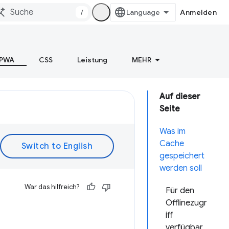
/
Anmelden
PWA
CSS
Leistung
MEHR
Auf dieser
Seite
Was im
Cache
gespeichert
werden soll
War das hilfreich?
Für den
Offlinezugr
iff
verfügbar