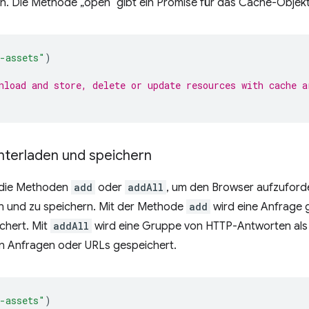
n. Die Methode „open“ gibt ein Promise für das Cache-Objekt
-assets"
)
nload and store, delete or update resources with cache a
nterladen und speichern
 die Methoden
add
oder
addAll
, um den Browser aufzuforde
n und zu speichern. Mit der Methode
add
wird eine Anfrage g
chert. Mit
addAll
wird eine Gruppe von HTTP-Antworten als
on Anfragen oder URLs gespeichert.
-assets"
)