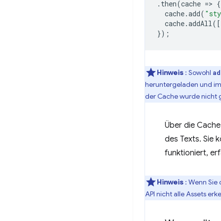
.
then
(
cache
=
>
{
cache
.
add
(
"sty
cache
.
addAll
([
});
Hinweis
: Sowohl
ad
heruntergeladen und im 
der Cache wurde nicht 
Über die Cache-
des Texts. Sie 
funktioniert, er
Hinweis
: Wenn Sie 
API nicht alle Assets er