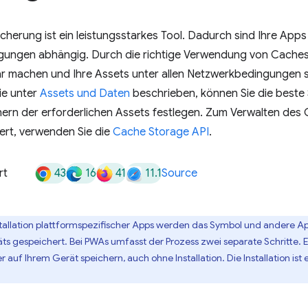
herung ist ein leistungsstarkes Tool. Dadurch sind Ihre App
ungen abhängig. Durch die richtige Verwendung von Cache
ar machen und Ihre Assets unter allen Netzwerkbedingungen s
Wie unter
Assets und Daten
beschrieben, können Sie die beste
rn der erforderlichen Assets festlegen. Zum Verwalten des C
ert, verwenden Sie die
Cache Storage API
.
43
16
41
11.1
rt
Source
nstallation plattformspezifischer Apps werden das Symbol und andere Ap
ts gespeichert. Bei PWAs umfasst der Prozess zwei separate Schritte.
 auf Ihrem Gerät speichern, auch ohne Installation. Die Installation ist 