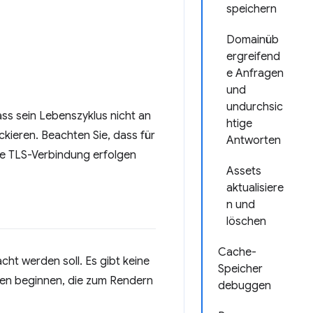
speichern
Domainüb
ergreifend
e Anfragen
und
undurchsic
ass sein Lebenszyklus nicht an
htige
kieren. Beachten Sie, dass für
Antworten
ne TLS-Verbindung erfolgen
Assets
aktualisiere
n und
löschen
Cache-
acht werden soll. Es gibt keine
Speicher
rcen beginnen, die zum Rendern
debuggen