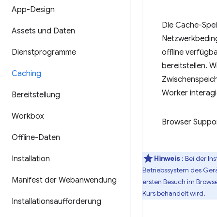
App-Design
Die Cache-Speic
Assets und Daten
Netzwerkbeding
Dienstprogramme
offline verfügb
bereitstellen. 
Caching
Zwischenspeiche
Worker interagi
Bereitstellung
Workbox
Browser Suppo
Offline-Daten
Installation
Hinweis
: Bei der I
Betriebssystem des Gerä
Manifest der Webanwendung
ersten Besuch im Browser
Kurs behandelt wird.
Installationsaufforderung