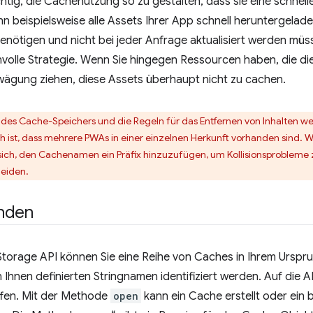
chtig, die Cachenutzung so zu gestalten, dass sie eine schnel
n beispielsweise alle Assets Ihrer App schnell heruntergelade
enötigen und nicht bei jeder Anfrage aktualisiert werden müss
nvolle Strategie. Wenn Sie hingegen Ressourcen haben, die di
Erwägung ziehen, diese Assets überhaupt nicht zu cachen.
lt des Cache-Speichers und die Regeln für das Entfernen von Inhalten w
h ist, dass mehrere PWAs in einer einzelnen Herkunft vorhanden sind. W
 sich, den Cachenamen ein Präfix hinzuzufügen, um Kollisionsproblem
eiden.
nden
torage API können Sie eine Reihe von Caches in Ihrem Ursprung
 Ihnen definierten Stringnamen identifiziert werden. Auf die 
ffen. Mit der Methode
open
kann ein Cache erstellt oder ein b