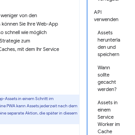
API
s weniger von den
verwenden
s können Sie Ihre Web-App
o schnell wie möglich
Assets
herunterla
 Strategie zum
den und
aches, mit dem Ihr Service
speichern
Wann
sollte
gecacht
werden?
p-Assets in einem Schritt im
Assets in
 Eine PWA kann Assets jederzeit nach dem
einem
eine separate Aktion, die später in diesem
Service
Worker im
Cache