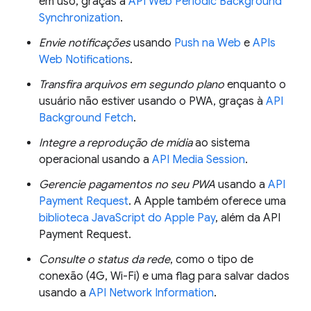
em uso, graças à
API Web Periodic Background
Synchronization
.
Envie notificações
usando
Push na Web
e
APIs
Web Notifications
.
Transfira arquivos em segundo plano
enquanto o
usuário não estiver usando o PWA, graças à
API
Background Fetch
.
Integre a reprodução de mídia
ao sistema
operacional usando a
API Media Session
.
Gerencie pagamentos no seu PWA
usando a
API
Payment Request
. A Apple também oferece uma
biblioteca JavaScript do Apple Pay
, além da API
Payment Request.
Consulte o status da rede
, como o tipo de
conexão (4G, Wi-Fi) e uma flag para salvar dados
usando a
API Network Information
.