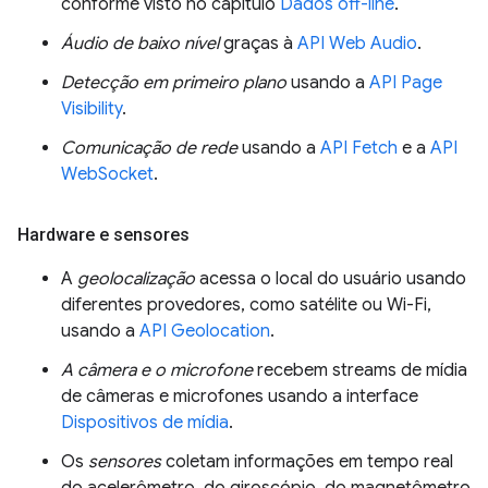
conforme visto no capítulo
Dados off-line
.
Áudio de baixo nível
graças à
API Web Audio
.
Detecção em primeiro plano
usando a
API Page
Visibility
.
Comunicação de rede
usando a
API Fetch
e a
API
WebSocket
.
Hardware e sensores
A
geolocalização
acessa o local do usuário usando
diferentes provedores, como satélite ou Wi-Fi,
usando a
API Geolocation
.
A câmera e o microfone
recebem streams de mídia
de câmeras e microfones usando a interface
Dispositivos de mídia
.
Os
sensores
coletam informações em tempo real