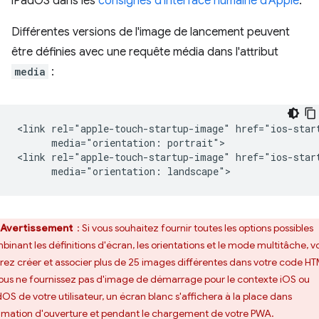
iPadOS dans les
consignes d'interface humaine d'Apple
.
Différentes versions de l'image de lancement peuvent
être définies avec une requête média dans l'attribut
media
:
<link rel="apple-touch-startup-image" href="ios-start
      media="orientation: portrait">

<link rel="apple-touch-startup-image" href="ios-start
Avertissement
: Si vous souhaitez fournir toutes les options possibles
binant les définitions d'écran, les orientations et le mode multitâche, v
rez créer et associer plus de 25 images différentes dans votre code HT
vous ne fournissez pas d'image de démarrage pour le contexte iOS ou
dOS de votre utilisateur, un écran blanc s'affichera à la place dans
nimation d'ouverture et pendant le chargement de votre PWA.