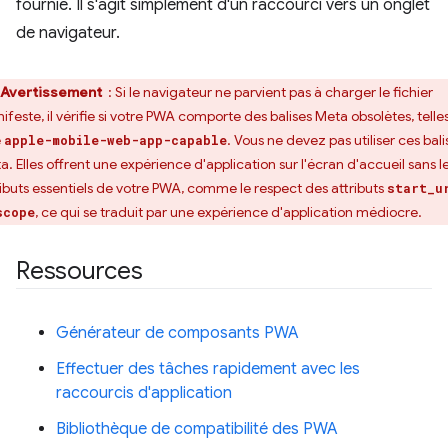
fournie. Il s'agit simplement d'un raccourci vers un onglet
de navigateur.
Avertissement
: Si le navigateur ne parvient pas à charger le fichier
ifeste, il vérifie si votre PWA comporte des balises Meta obsolètes, telle
e
. Vous ne devez pas utiliser ces bali
apple-mobile-web-app-capable
a. Elles offrent une expérience d'application sur l'écran d'accueil sans l
ributs essentiels de votre PWA, comme le respect des attributs
start_u
, ce qui se traduit par une expérience d'application médiocre.
scope
Ressources
Générateur de composants PWA
Effectuer des tâches rapidement avec les
raccourcis d'application
Bibliothèque de compatibilité des PWA