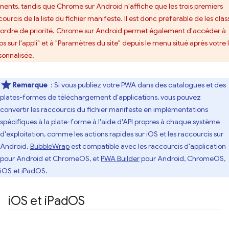
ments, tandis que Chrome sur Android n'affiche que les trois premiers
ourcis de la liste du fichier manifeste. Il est donc préférable de les clas
 ordre de priorité. Chrome sur Android permet également d'accéder à
os sur l'appli" et à "Paramètres du site" depuis le menu situé après votre l
sonnalisée.
Remarque
: Si vous publiez votre PWA dans des catalogues et des
plates-formes de téléchargement d'applications, vous pouvez
convertir les raccourcis du fichier manifeste en implémentations
spécifiques à la plate-forme à l'aide d'API propres à chaque système
d'exploitation, comme les actions rapides sur iOS et les raccourcis sur
Android.
BubbleWrap
est compatible avec les raccourcis d'application
pour Android et ChromeOS, et
PWA Builder
pour Android, ChromeOS,
iOS et iPadOS.
i
OS et i
Pad
OS