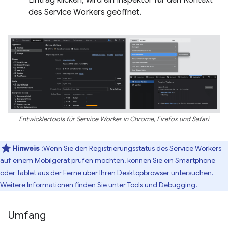
des Service Workers geöffnet.
Entwicklertools für Service Worker in Chrome, Firefox und Safari
Hinweis
:Wenn Sie den Registrierungsstatus des Service Workers
auf einem Mobilgerät prüfen möchten, können Sie ein Smartphone
oder Tablet aus der Ferne über Ihren Desktopbrowser untersuchen.
Weitere Informationen finden Sie unter
Tools und Debugging
.
Umfang