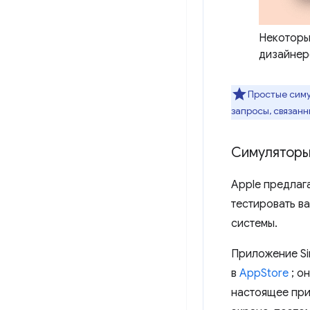
Некоторы
дизайнер
Простые симу
запросы, связан
Симуляторы
Apple предлага
тестировать в
системы.
Приложение Si
в
AppStore
; о
настоящее при