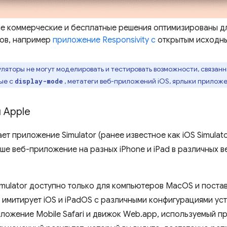
е коммерческие и бесплатные решения оптимизированы д
ов, например
приложение Responsivity с
открытым исходны
ляторы не могут моделировать и тестировать возможности, связанны
ные с
, метатеги веб-приложений iOS, ярлыки прилож
display-mode
 Apple
ет приложение Simulator (ранее известное как iOS Simulat
аше веб-приложение на разных iPhone и iPad в различных 
mulator доступно только для компьютеров MacOS и постав
н имитирует iOS и iPadOS с различными конфигурациями уст
ложение Mobile Safari и движок Web.app, используемый п