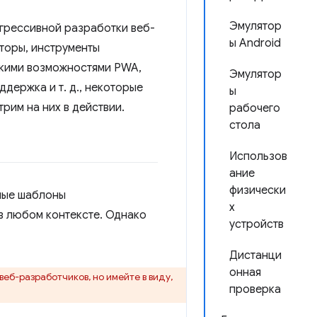
Эмулятор
огрессивной разработки веб-
ы Android
торы, инструменты
скими возможностями PWA,
Эмулятор
держка и т. д., некоторые
ы
им на них в действии.
рабочего
стола
Использов
ание
физически
имые шаблоны
х
в любом контексте. Однако
устройств
Дистанци
онная
еб-разработчиков, но имейте в виду,
проверка