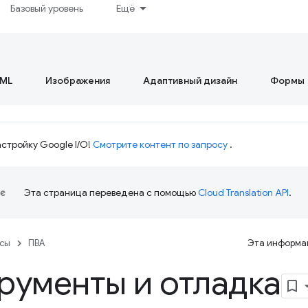
Базовый уровень
Ещё
ML
Изображения
Адаптивный дизайн
Формы
стройку Google I/O!
Смотрите контент по запросу
.
Эта страница переведена с помощью
Cloud Translation API
.
рсы
ПВА
Эта информац
рументы и отладка