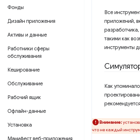
Фонды
Все инструмен
Дизайн приложения
приложений, в
разработчика,
Активы и данные
такими как воз
инструменты д
Работники сферы
обслуживания
Симулятор
Кеширование
Обслуживание
Как упоминало
проектировани
Рабочий ящик
рекомендуется
Офлайн-данные
Внимание:
установл
Установка
что не каждый инстру
Манифест веб-приложения