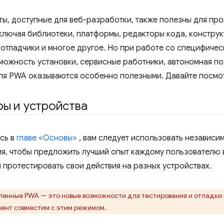
ты, доступные для веб-разработки, также полезны для пр
ключая библиотеки, платформы, редакторы кода, конструк
 отладчики и многое другое. Но при работе со специфиче
можность установки, сервисные работники, автономная под
ля PWA оказываются особенно полезными. Давайте посмотр
ы и устройства
сь в
главе «Основы»
, вам следует использовать независ
я, чтобы предложить лучший опыт каждому пользователю 
 протестировать свои действия на разных устройствах.
енные PWA — это новые возможности для тестирования и отладки в
мент совместим с этим режимом.