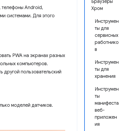
Браузеры
, телефоны Android,
Хром
ми системами. Для этого
Инструмен
ты для
сервисных
работнико
в
овать PWA на экранах разных
Инструмен
тольных компьютеров.
ты для
ть другой пользовательский
хранения
Инструмен
ты
манифеста
олько моделей датчиков.
веб-
приложен
ия