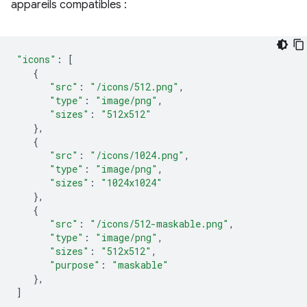
appareils compatibles :
"icons"
:
[
{
"src"
:
"/icons/512.png"
,
"type"
:
"image/png"
,
"sizes"
:
"512x512"
},
{
"src"
:
"/icons/1024.png"
,
"type"
:
"image/png"
,
"sizes"
:
"1024x1024"
},
{
"src"
:
"/icons/512-maskable.png"
,
"type"
:
"image/png"
,
"sizes"
:
"512x512"
,
"purpose"
:
"maskable"
},
]