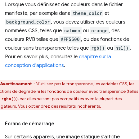
Lorsque vous définissez des couleurs dans le fichier
manifeste, par exemple dans
theme_color
et
background_color
, vous devez utiliser des couleurs
nommées CSS, telles que
salmon
ou
orange
, des
couleurs RVB telles que
#FF5500
, ou des fonctions de
couleur sans transparence telles que
rgb()
ou
hsl()
.
Pour en savoir plus, consultez le
chapitre sur la
conception d'applications
.
Avertissement
: N'utilisez pas la transparence, les variables CSS, les
ctions de dégradé ni les fonctions de couleur avec transparence (telles
e
), car elles ne sont pas compatibles avec la plupart des
rgba()
igateurs. Vous obtiendrez des résultats incohérents.
Écrans de démarrage
Sur certains appareils, une image statique s'affiche