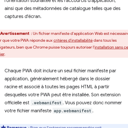
l'orientation souhaitée et les raccourcis d'application,
ainsi que des métadonnées de catalogue telles que des
captures d'écran.
Avertissement
: Un fichier manifeste d'application Web est nécessair
r que votre PWA réponde aux
critères d'installabilité
dans tous les
igateurs, bien que Chrome puisse toujours autoriser l'
installation sans c
ier
.
Chaque PWA doit inclure un seul fichier manifeste par
application, généralement hébergé dans le dossier
racine et associé à toutes les pages HTML à partir
desquelles votre PWA peut être installée. Son extension
officielle est
.webmanifest
. Vous pouvez donc nommer
votre fichier manifeste
app.webmanifest
.
Remarque
: Bien que l'extension recommandée soit