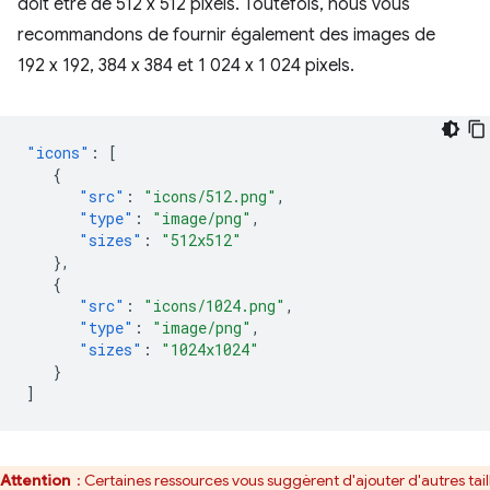
doit être de 512 x 512 pixels. Toutefois, nous vous
recommandons de fournir également des images de
192 x 192, 384 x 384 et 1 024 x 1 024 pixels.
"icons"
:
[
{
"src"
:
"icons/512.png"
,
"type"
:
"image/png"
,
"sizes"
:
"512x512"
},
{
"src"
:
"icons/1024.png"
,
"type"
:
"image/png"
,
"sizes"
:
"1024x1024"
}
]
Attention
: Certaines ressources vous suggèrent d'ajouter d'autres tail