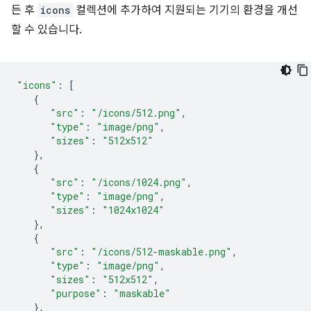
든 후
icons
컬렉션에 추가하여 지원되는 기기의 환경을 개선
할 수 있습니다.
"icons"
:
[
{
"src"
:
"/icons/512.png"
,
"type"
:
"image/png"
,
"sizes"
:
"512x512"
},
{
"src"
:
"/icons/1024.png"
,
"type"
:
"image/png"
,
"sizes"
:
"1024x1024"
},
{
"src"
:
"/icons/512-maskable.png"
,
"type"
:
"image/png"
,
"sizes"
:
"512x512"
,
"purpose"
:
"maskable"
},