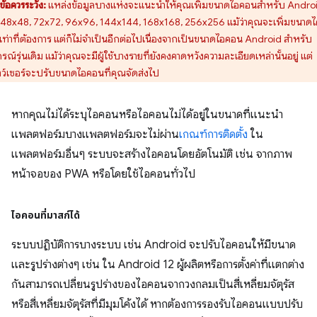
ข้อควรระวัง:
แหล่งข้อมูลบางแห่งจะแนะนำให้คุณเพิ่มขนาดไอคอนสำหรับ Andro
น 48x48, 72x72, 96x96, 144x144, 168x168, 256x256 แม้ว่าคุณจะเพิ่มขนาดไ
เท่าที่ต้องการ แต่ก็ไม่จำเป็นอีกต่อไปเนื่องจากเป็นขนาดไอคอน Android สำหรับ
รณ์รุ่นเดิม แม้ว่าคุณจะมีผู้ใช้บางรายที่ยังคงคาดหวังความละเอียดเหล่านั้นอยู่ แต่
าว์เซอร์จะปรับขนาดไอคอนที่คุณจัดส่งไป
หากคุณไม่ได้ระบุไอคอนหรือไอคอนไม่ได้อยู่ในขนาดที่แนะนำ
แพลตฟอร์มบางแพลตฟอร์มจะไม่ผ่าน
เกณฑ์การติดตั้ง
ใน
แพลตฟอร์มอื่นๆ ระบบจะสร้างไอคอนโดยอัตโนมัติ เช่น จากภาพ
หน้าจอของ PWA หรือโดยใช้ไอคอนทั่วไป
ไอคอนที่มาสก์ได้
ระบบปฏิบัติการบางระบบ เช่น Android จะปรับไอคอนให้มีขนาด
และรูปร่างต่างๆ เช่น ใน Android 12 ผู้ผลิตหรือการตั้งค่าที่แตกต่าง
กันสามารถเปลี่ยนรูปร่างของไอคอนจากวงกลมเป็นสี่เหลี่ยมจัตุรัส
หรือสี่เหลี่ยมจัตุรัสที่มีมุมโค้งได้ หากต้องการรองรับไอคอนแบบปรับ