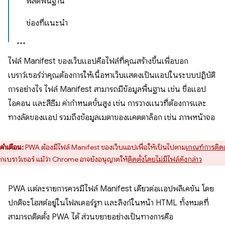
ฟิลด์พื้นฐาน
ช่องที่แนะนำ
ไฟล์ Manifest ของเว็บแอปคือไฟล์ที่คุณสร้างขึ้นเพื่อบอก
เบราว์เซอร์ว่าคุณต้องการให้เนื้อหาเว็บแสดงเป็นแอปในระบบปฏิบัติ
การอย่างไร ไฟล์ Manifest สามารถมีข้อมูลพื้นฐาน เช่น ชื่อแอป
ไอคอน และสีธีม ค่ากำหนดขั้นสูง เช่น การวางแนวที่ต้องการและ
ทางลัดของแอป รวมถึงข้อมูลเมตาของแคตตาล็อก เช่น ภาพหน้าจอ
คำเตือน:
PWA ต้องมีไฟล์ Manifest ของเว็บแอปเพื่อให้เป็นไปตาม
เกณฑ์การติดต
ุกเบราว์เซอร์ แม้ว่า Chrome อาจยังอนุญาตให้
ติดตั้งโดยไม่มีไฟล์ดังกล่าว
PWA แต่ละรายการควรมีไฟล์ Manifest เดียวต่อแอปพลิเคชัน โดย
ปกติจะโฮสต์อยู่ในโฟลเดอร์รูท และลิงก์ในหน้า HTML ทั้งหมดที่
สามารถติดตั้ง PWA ได้ ส่วนขยายอย่างเป็นทางการคือ