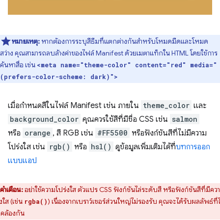
หมายเหตุ:
หากต้องการระบุสีธีมที่แตกต่างกันสำหรับโหมดมืดและโหมด
สว่าง คุณสามารถลบล้างค่าของไฟล์ Manifest ด้วยเมตาแท็กใน HTML โดยใช้การ
ค้นหาสื่อ เช่น
<meta name="theme-color" content="red" media="
(prefers-color-scheme: dark)">
เมื่อกำหนดสีในไฟล์ Manifest เช่น ภายใน
theme_color
และ
background_color
คุณควรใช้สีที่มีชื่อ CSS เช่น
salmon
หรือ
orange
, สี RGB เช่น
#FF5500
หรือฟังก์ชันสีที่ไม่มีความ
โปร่งใส เช่น
rgb()
หรือ
hsl()
ดูข้อมูลเพิ่มเติมได้ที่
บทการออก
แบบแอป
คำเตือน:
อย่าใช้ความโปร่งใส ตัวแปร CSS ฟังก์ชันไล่ระดับสี หรือฟังก์ชันสีที่มีคว
งใส (เช่น
) เนื่องจากเบราว์เซอร์ส่วนใหญ่ไม่รองรับ คุณจะได้รับผลลัพธ์ที่ไ
rgba()
คล้องกัน