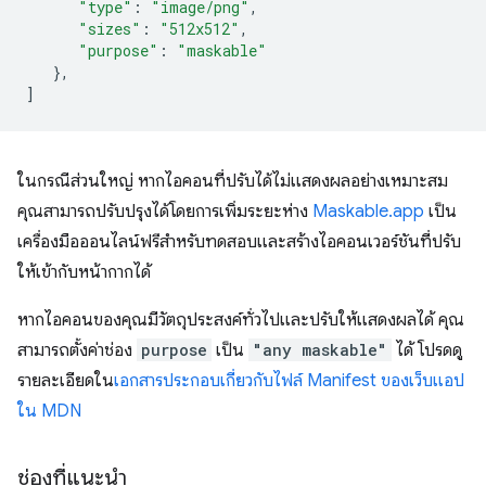
"type"
:
"image/png"
,
"sizes"
:
"512x512"
,
"purpose"
:
"maskable"
},
]
ในกรณีส่วนใหญ่ หากไอคอนที่ปรับได้ไม่แสดงผลอย่างเหมาะสม
คุณสามารถปรับปรุงได้โดยการเพิ่มระยะห่าง
Maskable.app
เป็น
เครื่องมือออนไลน์ฟรีสำหรับทดสอบและสร้างไอคอนเวอร์ชันที่ปรับ
ให้เข้ากับหน้ากากได้
หากไอคอนของคุณมีวัตถุประสงค์ทั่วไปและปรับให้แสดงผลได้ คุณ
สามารถตั้งค่าช่อง
purpose
เป็น
"any maskable"
ได้ โปรดดู
รายละเอียดใน
เอกสารประกอบเกี่ยวกับไฟล์ Manifest ของเว็บแอป
ใน MDN
ช่องที่แนะนำ