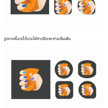
รูปภาพนี้อาจใช้งานได้หากมีระยะห่างเพิ่มเติม