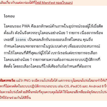
มเติมเกี่ยวกับแต่ละช่องได้ที่
ไฟล์ Manifest ของเว็บแอป
ไอคอน
ไอคอนของ PWA คือเอกลักษณ์ด้านภาพในอุปกรณ์ของผู้ใช้เมื่อติด
ตั้งแล้ว ดังนั้นจึงควรระบุไอคอนอย่างน้อย 1 รายการ เนื่องจากพร็อพ
เพอร์ตี้
icons
เป็นคอลเล็กชันของออบเจ็กต์ไอคอน คุณจึง
กำหนดไอคอนหลายรายการในรูปแบบต่างๆ เพื่อมอบประสบการณ์
การใช้ไอคอนที่ดีที่สุดแก่ผู้ใช้ได้ เบราว์เซอร์แต่ละรายการจะเลือก
ไอคอนอย่างน้อย 1 รายการตามความต้องการและระบบปฏิบัติการที่
ติดตั้ง โดยจะเลือกไอคอนที่ใกล้เคียงกับข้อกำหนดที่ต้องการ
ข้อควรระวัง:
แม้ว่า PNG จะมีความโปร่งใสได้ แต่การระบุไอคอนโปร่งใสอาจทำให้เก
หาที่ไม่คาดคิดในระบบปฏิบัติการบางระบบ เช่น iOS, iPadOS และ Android 8 ขึ
ิมความโปร่งใสด้วยสีพื้นหลังที่คุณควบคุมไม่ได้ ใช้ไอคอนสี่เหลี่ยมจัตุรัสแบบโปร่
อให้ใช้งานร่วมกันได้ดีขึ้น