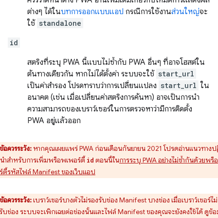
ควรวาดหน้าต่าง PWA อ่านเพิ่มเติมเกี่ยวกับโหมดการแสดงผล
ต่างๆ ได้ใน
บทการออกแบบแอป
กรณีการใช้งาน
ส่วนใหญ่
จะ
ใช้
standalone
id
สตริงที่ระบุ PWA นี้แบบไม่ซ้ำกับ PWA อื่นๆ ที่อาจโฮสต์ใน
ต้นทางเดียวกัน หากไม่ได้ตั้งค่า ระบบจะใช้
start_url
เป็นค่าสำรอง โปรดทราบว่าการเปลี่ยนแปลง
start_url
ใน
อนาคต (เช่น เมื่อเปลี่ยนค่าสตริงการค้นหา) อาจเป็นการนำ
ความสามารถของเบราว์เซอร์ในการตรวจหาว่ามีการติดตั้ง
PWA อยู่แล้วออก
ข้อควรระวัง:
หากคุณเผยแพร่ PWA ก่อนเดือนกันยายน 2021 โปรดอ่านแนวทางปฏิ
นำสำหรับการเพิ่มพร็อพเพอร์ตี้
ตอนนี้ใน
การระบุ PWA อย่างไม่ซ้ำกันด้วยพร็
id
ร์ตี้รหัสไฟล์ Manifest ของเว็บแอป
ข้อควรระวัง:
เบราว์เซอร์บางตัวไม่รองรับช่อง Manifest บางช่อง เมื่อเบราว์เซอร์ไม่
รับช่อง ระบบจะเพิกเฉยต่อช่องนั้นและไฟล์ Manifest ของคุณจะยังคงใช้ได้ ดูข้อ