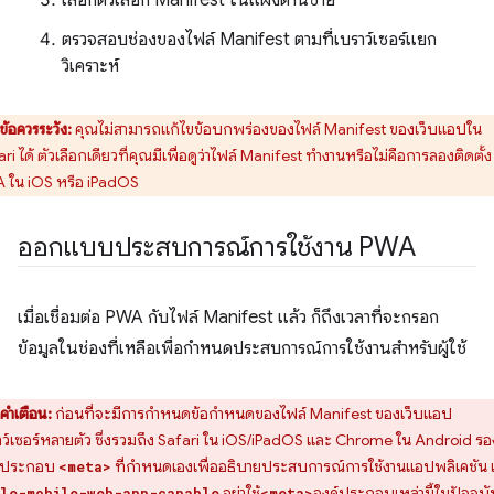
เลือกตัวเลือก Manifest ในแผงด้านซ้าย
ตรวจสอบช่องของไฟล์ Manifest ตามที่เบราว์เซอร์แยก
วิเคราะห์
ข้อควรระวัง:
คุณไม่สามารถแก้ไขข้อบกพร่องของไฟล์ Manifest ของเว็บแอปใน
ri ได้ ตัวเลือกเดียวที่คุณมีเพื่อดูว่าไฟล์ Manifest ทำงานหรือไม่คือการลองติดตั้ง
 ใน iOS หรือ iPadOS
ออกแบบประสบการณ์การใช้งาน PWA
เมื่อเชื่อมต่อ PWA กับไฟล์ Manifest แล้ว ก็ถึงเวลาที่จะกรอก
ข้อมูลในช่องที่เหลือเพื่อกำหนดประสบการณ์การใช้งานสำหรับผู้ใช้
คำเตือน:
ก่อนที่จะมีการกำหนดข้อกำหนดของไฟล์ Manifest ของเว็บแอป
าว์เซอร์หลายตัว ซึ่งรวมถึง Safari ใน iOS/iPadOS และ Chrome ใน Android รอ
์ประกอบ
ที่กำหนดเองเพื่ออธิบายประสบการณ์การใช้งานแอปพลิเคชัน เ
<meta>
อย่าใช้
องค์ประกอบเหล่านี้ในปัจจุบั
le-mobile-web-app-capable
<meta>