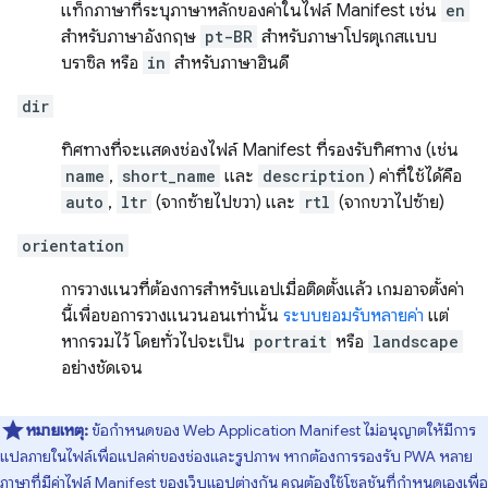
แท็กภาษาที่ระบุภาษาหลักของค่าในไฟล์ Manifest เช่น
en
สำหรับภาษาอังกฤษ
pt-BR
สำหรับภาษาโปรตุเกสแบบ
บราซิล หรือ
in
สำหรับภาษาฮินดี
dir
ทิศทางที่จะแสดงช่องไฟล์ Manifest ที่รองรับทิศทาง (เช่น
name
,
short_name
และ
description
) ค่าที่ใช้ได้คือ
auto
,
ltr
(จากซ้ายไปขวา) และ
rtl
(จากขวาไปซ้าย)
orientation
การวางแนวที่ต้องการสำหรับแอปเมื่อติดตั้งแล้ว เกมอาจตั้งค่า
นี้เพื่อขอการวางแนวนอนเท่านั้น
ระบบยอมรับหลายค่า
แต่
หากรวมไว้ โดยทั่วไปจะเป็น
portrait
หรือ
landscape
อย่างชัดเจน
หมายเหตุ:
ข้อกำหนดของ Web Application Manifest ไม่อนุญาตให้มีการ
แปลภายในไฟล์เพื่อแปลค่าของช่องและรูปภาพ หากต้องการรองรับ PWA หลาย
ภาษาที่มีค่าไฟล์ Manifest ของเว็บแอปต่างกัน คุณต้องใช้โซลูชันที่กำหนดเองเพื่อ