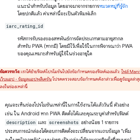
แนะนำสำหรับข้อมูล โดยอาจมาจากรายการ
หมวดหมู่ที่รู้จัก
โดยปกติแล้ว ค่าเหล่านี้จะเป็นตัวพิมพ์เล็ก
iarc_rating_id
รหัสการรับรองของสหพันธ์การจัดประเภทตามอายุสากล
สำหรับ PWA (หากมี) โดยมีไว้เพื่อใช้ในการพิจารณาว่า PWA
ของคุณเหมาะสำหรับผู้ใช้ในช่วงอายุใด
ข้อควรระวัง:
เราได้ย้ายฟิลด์โปรโมชันไปยังข้อกำหนดของฟิลด์เองแล้ว:
ไฟล์ Mani
เว็บแอป - ข้อมูลแอปพลิเคชัน
โปรดตรวจสอบข้อกำหนดดังกล่าวเพื่อดูข้อมูลล่าสุด
มลงในช่องเหล่านี้
คุณจะเห็นช่องโปรโมชันเหล่านี้ในการใช้งานได้แล้ววันนี้ ตัวอย่าง
เช่น ใน Android หาก PWA ติดตั้งได้และคุณระบุค่าสำหรับฟิลด์
description
และ
screenshots
อย่างน้อย 1 รายการ
ประสบการณ์กล่องโต้ตอบการติดตั้งจะเปลี่ยนจากแถบข้อมูล "เพิ่ม
ลงในหน้าจอหลัก" แบบง่ายๆ เป็นกล่องโต้ตอบการติดตั้งที่สมบูรณ์