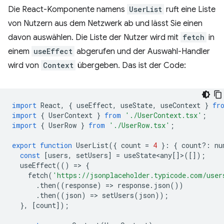
Die React-Komponente namens
UserList
ruft eine Liste
von Nutzern aus dem Netzwerk ab und lässt Sie einen
davon auswählen. Die Liste der Nutzer wird mit
fetch
in
einem
useEffect
abgerufen und der Auswahl-Handler
wird von
Context
übergeben. Das ist der Code:
import
React
,
{
useEffect
,
useState
,
useContext
}
fr
import
{
UserContext
}
from
'./UserContext.tsx'
;
import
{
UserRow
}
from
'./UserRow.tsx'
;
export
function
UserList
({
count
=
4
}
:
{
count
?:
nu
const
[
users
,
setUsers
]
=
useState<any
[]>([]);
useEffect
(()
=
>
{
fetch
(
'https://jsonplaceholder.typicode.com/user
.
then
((
response
)
=
>
response
.
json
())
.
then
((
json
)
=
>
setUsers
(
json
));
},
[
count
]);