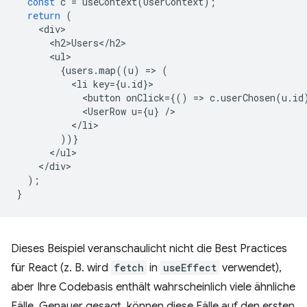
const
c
=
useContext
(
UserContext
);
return
(
<
div
<
h2>Users
<
/
h2
<
ul
{
users
.
map
((
u
)
=
>
(
<
li
key
=
{
u
.
id
}
<
button
onClick
=
{()
=
>
c
.
userChosen
(
u
.
id
<
UserRow
u
=
{
u
}
/
<
/li
))}
<
/
ul
<
/
div
);
}
Dieses Beispiel veranschaulicht nicht die Best Practices
für React (z. B. wird
fetch
in
useEffect
verwendet),
aber Ihre Codebasis enthält wahrscheinlich viele ähnliche
Fälle. Genauer gesagt, können diese Fälle auf den ersten