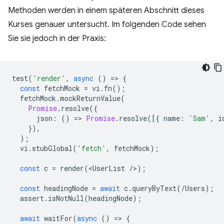
Methoden werden in einem späteren Abschnitt dieses
Kurses genauer untersucht. Im folgenden Code sehen
Sie sie jedoch in der Praxis:
test
(
'render'
,
async
()
=
>
{
const
fetchMock
=
vi
.
fn
();
fetchMock
.
mockReturnValue
(
Promise
.
resolve
({
json
:
()
=
>
Promise
.
resolve
([{
name
:
'Sam'
,
i
}),
);
vi
.
stubGlobal
(
'fetch'
,
fetchMock
);
const
c
=
render
(
<
UserList
/
>
);
const
headingNode
=
await
c
.
queryByText
(
/Users);
assert
.
isNotNull
(
headingNode
);
await
waitFor
(
async
()
=
>
{