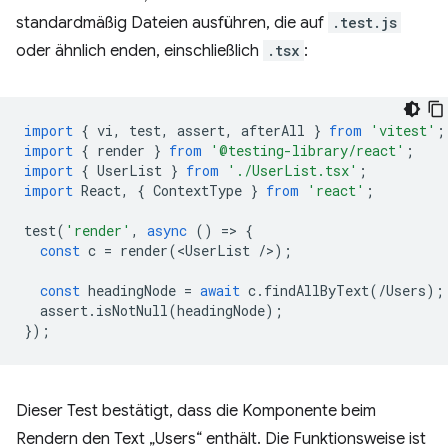
standardmäßig Dateien ausführen, die auf
.test.js
oder ähnlich enden, einschließlich
.tsx
:
import
{
vi
,
test
,
assert
,
afterAll
}
from
'vitest'
;
import
{
render
}
from
'@testing-library/react'
;
import
{
UserList
}
from
'./UserList.tsx'
;
import
React
,
{
ContextType
}
from
'react'
;
test
(
'render'
,
async
()
=
>
{
const
c
=
render
(
<
UserList
/
>
);
const
headingNode
=
await
c
.
findAllByText
(
/Users);
assert
.
isNotNull
(
headingNode
);
});
Dieser Test bestätigt, dass die Komponente beim
Rendern den Text „Users“ enthält. Die Funktionsweise ist