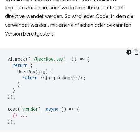
Importe simulieren, auch wenn sie in Ihrem Test nicht
direkt verwendet werden. So wird jeder Code, in dem sie
verwendet werden, mit einer einfachen oder bekannten
Version bereitgestellt:
vi
.
mock
(
'./UserRow.tsx'
,
()
=
>
{
return
{
UserRow
(
arg
)
{
return
<>
{
arg
.
u
.
name
}
<
/
>
;
},
}
});
test
(
'render'
,
async
()
=
>
{
// ...
});