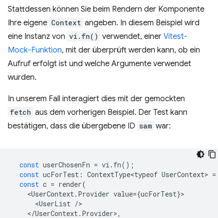
Stattdessen können Sie beim Rendern der Komponente
Ihre eigene
Context
angeben. In diesem Beispiel wird
eine Instanz von
vi.fn()
verwendet, einer
Vitest-
Mock-Funktion
, mit der überprüft werden kann, ob ein
Aufruf erfolgt ist und welche Argumente verwendet
wurden.
In unserem Fall interagiert dies mit der gemockten
fetch
aus dem vorherigen Beispiel. Der Test kann
bestätigen, dass die übergebene ID
sam
war:
const
userChosenFn
=
vi
.
fn
();
const
ucForTest
:
ContextType<typeof
UserContext
>
=
const
c
=
render
(
<
UserContext
.
Provider
value
=
{
ucForTest
}
<
UserList
/
<
/UserContext.Provider>,