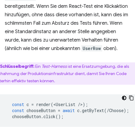
bereitgestellt. Wenn Sie dem React-Test eine Klickaktion
hinzufügen, ohne dass diese vorhanden ist, kann dies im
schlimmsten Fall zum Absturz des Tests führen. Wenn
eine Standardinstanz an anderer Stelle angegeben
wurde, kann dies zu unerwartetem Verhalten führen
(ähnlich wie bei einer unbekannten
UserRow
oben).
Schlüsselbegriff:
Ein
Test-Harness
ist eine Ersatzumgebung, die als
hahmung der Produktionsinfrastruktur dient, damit Sie Ihren Code
terhin effektiv testen können.
const
c
=
render
(
<
UserList
/
>
);
const
chooseButton
=
await
c
.
getByText
(
/Choose);
chooseButton
.
click
();