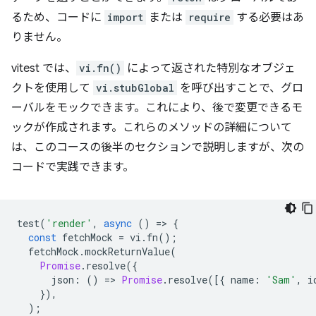
るため、コードに
import
または
require
する必要はあ
りません。
vitest では、
vi.fn()
によって返された特別なオブジェ
クトを使用して
vi.stubGlobal
を呼び出すことで、グロ
ーバルをモックできます。これにより、後で変更できるモ
ックが作成されます。これらのメソッドの詳細について
は、このコースの後半のセクションで説明しますが、次の
コードで実践できます。
test
(
'render'
,
async
()
=
>
{
const
fetchMock
=
vi
.
fn
();
fetchMock
.
mockReturnValue
(
Promise
.
resolve
({
json
:
()
=
>
Promise
.
resolve
([{
name
:
'Sam'
,
i
}),
);