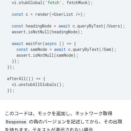
vi
.
stubGlobal
(
'fetch'
,
fetchMock
);
const
c
=
render
(
<
UserList
/
>
);
const
headingNode
=
await
c
.
queryByText
(
/Users);
assert
.
isNotNull
(
headingNode
);
await
waitFor
(
async
()
=
>
{
const
samNode
=
await
c
.
queryByText
(
/Sam);
assert
.
isNotNull
(
samNode
);
});
});
afterAll
(()
=
>
{
vi
.
unstubAllGlobals
();
});
このコードは、モックを追加し、ネットワーク取得
Response
の偽のバージョンを記述してから、その出現
を待ちます。テキストが表示されない場合