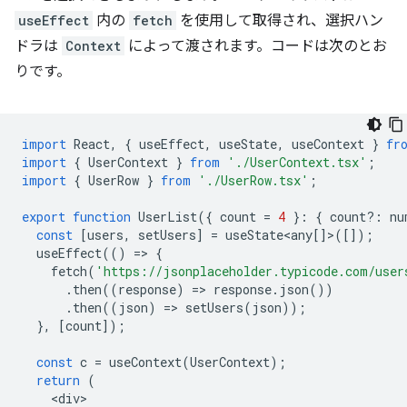
useEffect
内の
fetch
を使用して取得され、選択ハン
ドラは
Context
によって渡されます。コードは次のとお
りです。
import
React
,
{
useEffect
,
useState
,
useContext
}
fr
import
{
UserContext
}
from
'./UserContext.tsx'
;
import
{
UserRow
}
from
'./UserRow.tsx'
;
export
function
UserList
({
count
=
4
}
:
{
count
?:
nu
const
[
users
,
setUsers
]
=
useState<any
[]>([]);
useEffect
(()
=
>
{
fetch
(
'https://jsonplaceholder.typicode.com/user
.
then
((
response
)
=
>
response
.
json
())
.
then
((
json
)
=
>
setUsers
(
json
));
},
[
count
]);
const
c
=
useContext
(
UserContext
);
return
(
<
div