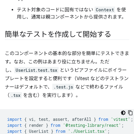
テスト対象のコードに固有ではない
Context
を使
用し、通常は親コンポーネントから提供されます。
簡単なテストを作成して開始する
このコンポーネントの基本的な部分を簡単にテストできま
す。なお、この例はあまり役に立ちません。ただ
し、
UserList.test.tsx
というピアファイルにボイラー
プレートを設定すると便利です（Vitest などのテストラン
ナーはデフォルトで、
.test.js
などで終わるファイル
（
.tsx
を含む）を実行します）。
import
{
vi
,
test
,
assert
,
afterAll
}
from
'vitest'
;
import
{
render
}
from
'@testing-library/react'
;
import
{
UserList
}
from
'./UserList.tsx'
;