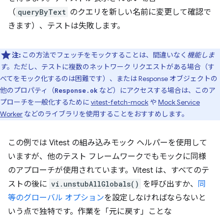
（
queryByText
のクエリを新しい名前に変更して確認で
きます）、テストは失敗します。
注:
この方法でフェッチをモックすることは、間違いなく
機能しま
す
。ただし、テストに複数のネットワーク リクエストがある場合（す
べてをモック化するのは困難です）、または Response オブジェクトの
他のプロパティ（
など）にアクセスする場合は、このア
Response.ok
プローチを一般化するために
vitest-fetch-mock
や
Mock Service
Worker
などのライブラリを使用することをおすすめします。
この例では Vitest の組み込みモック ヘルパーを使用して
いますが、他のテスト フレームワークでもモックに同様
のアプローチが使用されています。Vitest は、すべてのテ
ストの後に
vi.unstubAllGlobals()
を呼び出すか、
同
等のグローバル オプション
を設定しなければならないと
いう点で独特です。作業を「元に戻す」ことな