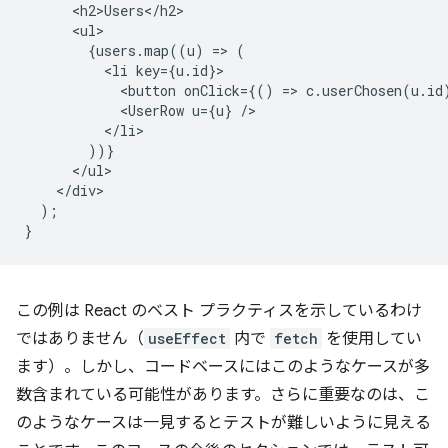
<
h2>Users
<
/
h2
<
ul
{
users
.
map
((
u
)
=
>
(
<
li
key
=
{
u
.
id
}
<
button
onClick
=
{()
=
>
c
.
userChosen
(
u
.
id
<
UserRow
u
=
{
u
}
/
<
/li
))}
<
/
ul
<
/
div
);
}
この例は React のベスト プラクティスを示しているわけ
ではありません（
useEffect
内で
fetch
を使用してい
ます）。しかし、コードベースにはこのようなケースが多
数含まれている可能性があります。さらに重要なのは、こ
のようなケースは一見するとテストが難しいように見える