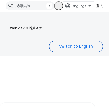
/
登入
web.dev 直播第 3 天