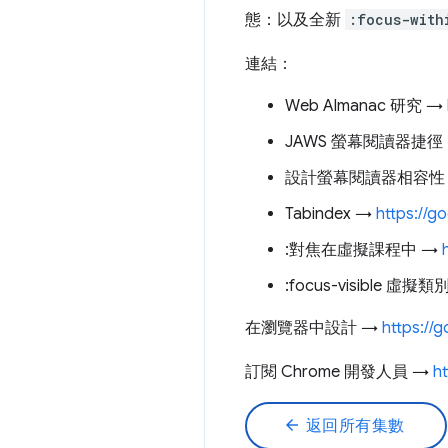
態：以及全新
:focus-with
連結：
Web Almanac 研究 →
JAWS 螢幕閱讀器捷徑
設計螢幕閱讀器相容性
Tabindex →
https://g
:對焦在虛擬課程中 →
:focus-visible 虛擬類
在瀏覽器中設計 →
https://g
訂閱 Chrome 開發人員 →
h
arrow_back
返回所有集數