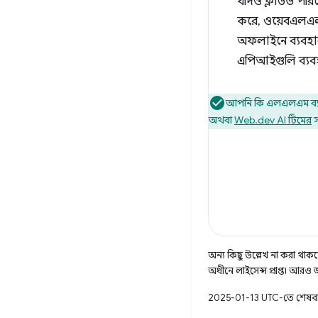
যদিও ক্লাউড পরিষ
করে, ওয়েবএলএল
অফলাইনে ব্যবহারয
এপিআইগুলি ব্যবহ
আপনি কি এলএলএম ব্যব
অথবা
Web.dev AI টিমের
স
অন্য কিছু উল্লেখ না করা থাকলে
অধীনে লাইসেন্স প্রাপ্ত। আরও
2025-01-13 UTC-তে শেষব