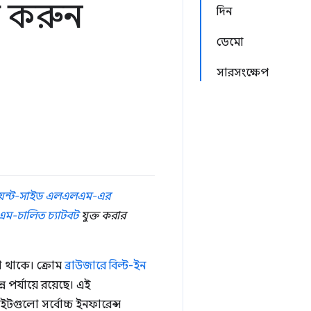
ি করুন
দিন
ডেমো
সারসংক্ষেপ
ায়েন্ট-সাইড এলএলএম-এর
লএম-চালিত চ্যাটবট
যুক্ত করার
া থাকে। ক্রোম
ব্রাউজারে বিল্ট-ইন
্ন পর্যায়ে রয়েছে। এই
াইটগুলো সর্বোচ্চ ইনফারেন্স