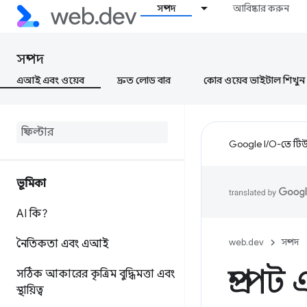
সম্পদ
আবিষ্কার করুন
সম্পদ
এআই এবং ওয়েব
দ্রুত লোড বার
কোর ওয়েব ভাইটাল শিখুন
Google I/O-তে টিউন
ভূমিকা
AI কি?
web.dev
সম্পদ
নৈতিকতা এবং এআই
প্রম্প
সঠিক আকারের কৃত্রিম বুদ্ধিমত্তা এবং
স্থায়িত্ব