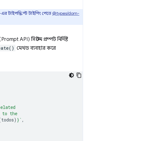
র টাইপস্ক্রিপ্ট টাইপিং পেতে
@types/dom-
API) সিস্টেম প্রম্পট নির্দিষ্ট
eate()
মেথড ব্যবহার করে
related
 to the
(
todos
)
}
`
,