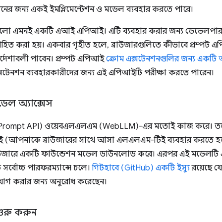
্জনের জন্য একই ইমপ্লিমেন্টেশন ও মডেল ব্যবহার করতে পারে।
 হলো এমনই একটি এআই এপিআই। এটি ব্যবহার করার জন্য ডেভেলপা
 করা হয়। একবার গৃহীত হলে, ব্রাউজারগুলিতে কীভাবে প্রম্পট এপি
ির্দেশাবলী পাবেন। প্রম্পট এপিআই
ক্রোম এক্সটেনশনগুলির জন্য একটি অর
েনশন ব্যবহারকারীদের জন্য এই এপিআইটি পরীক্ষা করতে পারেন।
ডেল অ্যাক্সেস
(Prompt API) ওয়েবএলএলএম (WebLLM)-এর মতোই কাজ করে। তবে, এক
 (আপনাকে ব্রাউজারের সাথে আসা এলএলএম-টিই ব্যবহার করতে হবে)
রাউজারে একটি ফাউন্ডেশন মডেল ডাউনলোড করে। এরপর এই মডেলটি এ
 সর্বোচ্চ পারফরম্যান্সে চলে।
গিটহাবে (GitHub) একটি ইস্যু
রয়েছে 
ধা যোগ করার জন্য অনুরোধ করেছেন।
রু করুন