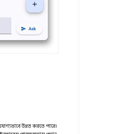
খযোগ্যভাবে উন্নত করতে পারে।