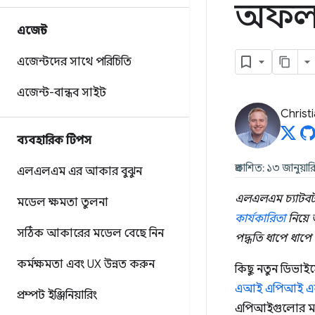
অফলাই
এজেন্ট
এজেন্টদের সাথে পরিচিতি
এজেন্ট-বান্ধব সাইট
Christi
ব্যবহারিক টিপস
প্রকাশিত: ১৩ জানুয়ার
এলএলএম এর আকার বুঝুন
এলএলএম চ্যাটবট ব
মডেল ক্ষমতা তুলনা
কার্যকারিতা
নিয়ে
সঠিক আকারের মডেল বেছে নিন
পদ্ধতি ধাপে ধাপে
কর্মক্ষমতা এবং UX উন্নত করুন
কিছু নতুন ডিভাই
এআই এপিআই এক
প্রম্পট ইঞ্জিনিয়ারিং
এপিআইগুলোর মধ্যে