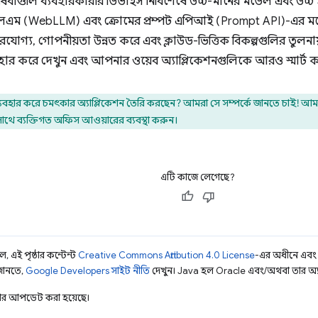
েবাগুলি ব্যবহারকারীর ডিভাইস নির্বিশেষে উচ্চ-মানের মডেল এবং উচ্চ ই
এম (WebLLM) এবং ক্রোমের প্রম্পট এপিআই (Prompt API)-এর ম
োগ্য, গোপনীয়তা উন্নত করে এবং ক্লাউড-ভিত্তিক বিকল্পগুলির তুলনায
ার করে দেখুন এবং আপনার ওয়েব অ্যাপ্লিকেশনগুলিকে আরও স্মার্ট ক
হার করে চমৎকার অ্যাপ্লিকেশন তৈরি করছেন? আমরা সে সম্পর্কে জানতে চাই! আ
াথে ব্যক্তিগত অফিস আওয়ারের ব্যবস্থা করুন।
এটি কাজে লেগেছে?
, এই পৃষ্ঠার কন্টেন্ট
Creative Commons Attribution 4.0 License
-এর অধীনে এবং
 জানতে,
Google Developers সাইট নীতি
দেখুন। Java হল Oracle এবং/অথবা তার অ্যাফিল
ার আপডেট করা হয়েছে।