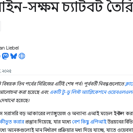
ন-সক্ষম চ্যাটবট তৈর
an Liebel
ি, ২০২৫
িষয়ক তিন পর্বের সিরিজের এটিই শেষ পর্ব। পূর্ববর্তী নিবন্ধগুলোতে
ক্ল
 আলোচনা করা হয়েছে এবং
একটি টু-ডু লিস্ট অ্যাপ্লিকেশনে ওয়েবএলএ
 দেখানো হয়েছে।
সে সরাসরি বড় আকারের ল্যাঙ্গুয়েজ ও অন্যান্য এআই মডেল ইনস্টল কর
ীভূত করার
প্রস্তাব দিয়েছে, যার মধ্যে
বেশ কিছু এপিআই
উন্নয়নের বিভিন
 অনেকগুলোই মান নির্ধারণ প্রক্রিয়ার মধ্য দিয়ে যাচ্ছে, যাতে ওয়েবস