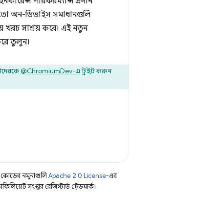
নফারেন্স পারফরম্যান্স প্রদান
তো অন-ডিভাইস সমাধানগুলি
় খরচ সাশ্রয় করে। এই নতুন
রে তুলুন।
মাদেরকে
@ChromiumDev-এ
টুইট করুন
 কোডের নমুনাগুলি
Apache 2.0 License
-এর
িয়েট সংস্থার রেজিস্টার্ড ট্রেডমার্ক।