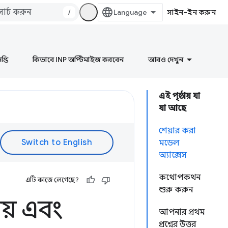
/
সাইন-ইন করুন
প্তি
কিভাবে INP অপ্টিমাইজ করবেন
আরও দেখুন
এই পৃষ্ঠায় যা
যা আছে
শেয়ার করা
মডেল
অ্যাক্সেস
কথোপকথন
এটি কাজে লেগেছে?
শুরু করুন
ীয় এবং
আপনার প্রথম
প্রশ্নের উত্তর