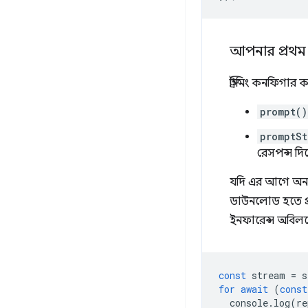
আপনার প্রথম প
স্ট্রিমিং কনফিগা
prompt()
promptSt
রেসপন্স দ
যদি এর আগে অন্
ডাউনলোড হতে প্
ইনফারেন্স অবিলম্ব
const
stream
=
s
for
await
(
const
console
.
log
(
re