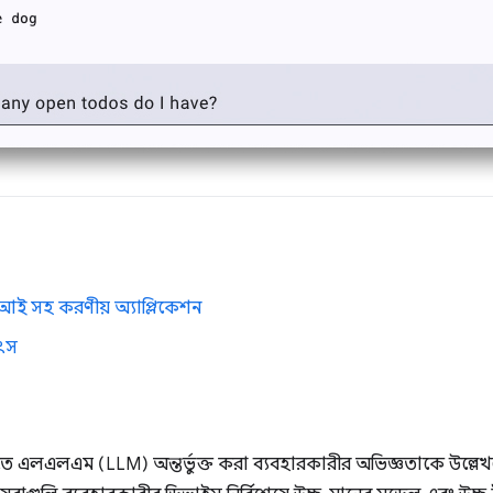
িআই সহ করণীয় অ্যাপ্লিকেশন
ৎস
িতে এলএলএম (LLM) অন্তর্ভুক্ত করা ব্যবহারকারীর অভিজ্ঞতাকে উল্লে