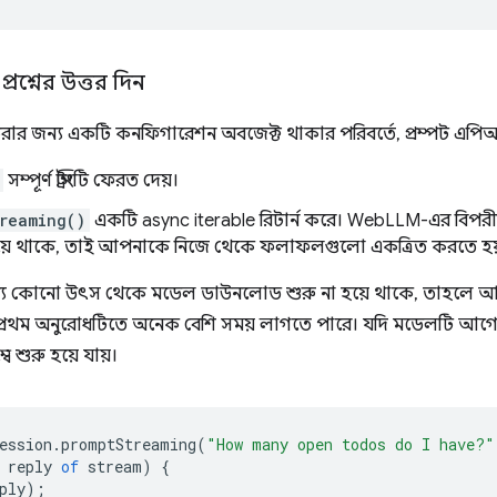
্রশ্নের উত্তর দিন
র করার জন্য একটি কনফিগারেশন অবজেক্ট থাকার পরিবর্তে, প্রম্পট এপিআ
সম্পূর্ণ স্ট্রিংটি ফেরত দেয়।
reaming()
একটি async iterable রিটার্ন করে। WebLLM-এর বিপরীতে, P
িয়ে থাকে, তাই আপনাকে নিজে থেকে ফলাফলগুলো একত্রিত করতে হয়
য কোনো উৎস থেকে মডেল ডাউনলোড শুরু না হয়ে থাকে, তাহলে আপ
রথম অনুরোধটিতে অনেক বেশি সময় লাগতে পারে। যদি মডেলটি আগে
ে শুরু হয়ে যায়।
ession
.
promptStreaming
(
"How many open todos do I have?"
reply
of
stream
)
{
ply
);