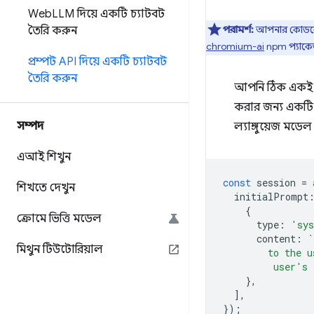
Web
LLM দিয়ে একটি চ্যাটবট
পরামর্শ:
আপনার কোডবেসে
তৈরি করুন
chromium-ai
npm প্যাকেজ
প্রম্পট API দিয়ে একটি চ্যাটবট
তৈরি করুন
আপনি ঠিক একই উপ
করার জন্য একটি সং
সম্পদ
ল্যাঙ্গুয়েজ মডে
এআই শিখুন
const
session
=
শিখতে দেখুন
initialPrompt
{
ক্রোমে ভিত্তি মডেল
type
:
'sy
content
:
`
মিথুন টিউটোরিয়াল
        to the u
         user's 
},
],
});