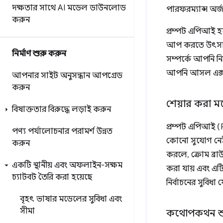
দক্ষতার সাথে AI মডেল ডাউনলোড
পারফরম্যান্স অর
করুন
প্রম্পট এপিআই
আপ করতে উৎসাহিত
নির্মাণ শুরু করুন
সম্পর্কে আপনি ন
আপনি আসল এক্সট
আপনার সাইট অনুসন্ধান আপগ্রেড
করুন
শেয়ার করা ম
বিষাক্ততার বিরুদ্ধে লড়াই করুন
প্রম্পট এপিআই 
পণ্য পর্যালোচনার পরামর্শ উন্নত
কোনো সুযোগ নেই
করুন
করলে, ক্রোম ব্
একটি স্থানীয় এবং অফলাইন-সক্ষম
করা যায় এবং এটি
চ্যাটবট তৈরি করা হয়েছে
নির্বাচনের সুবি
বৃহৎ ভাষার মডেলের সুবিধা এবং
সীমা
কথোপকথন শু