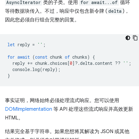
AsyncIterator
类的子类。使用
for await...of
循环
等待数据块传入。不过，响应中仅包含新令牌 (
delta
)，
因此您必须自行组合完整的回复。
let
reply
=
''
;
for
await
(
const
chunk
of
chunks
)
{
reply
+=
chunk
.
choices
[
0
]
?
.
delta
.
content
??
''
;
console
.
log
(
reply
);
}
事实证明，网络始终必须处理流式响应。您可以使用
DOMImplementation
等 API 处理这些流式响应并高效更新
HTML。
结果完全基于字符串。如果您想将其解读为 JSON 或其他