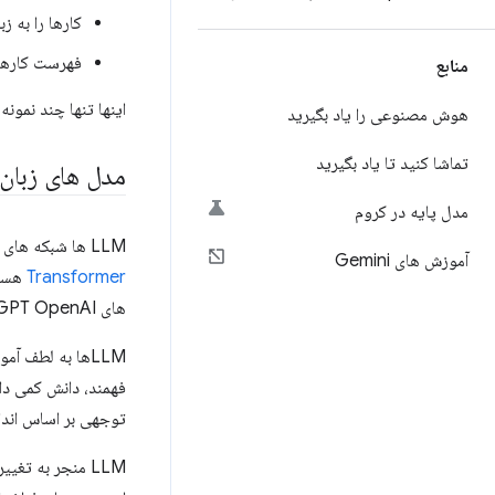
کارها را به ز
فهرست کارها را در قا
منابع
اینها تنها چند نمونه از وظایفی اس
هوش مصنوعی را یاد بگیرید
تماشا کنید تا یاد بگیرید
مدل های زبا
مدل پایه در کروم
LLM ها شبکه های عصبی مصنوعی هستند که متن زبان طبیعی را پردازش و تولید می کنند. اکثر LLM های فعلی بر اساس
آموزش های Gemini
Transformer
های GPT OpenAI و مدل های منبع باز مانند LLaMa توسط Meta AI و Mistral توسط Mistral AI اشاره کرد.
LLMها به لطف آ
فهمند، دانش کمی دارن
توجهی بر اساس اندا
LLM منجر به تغ