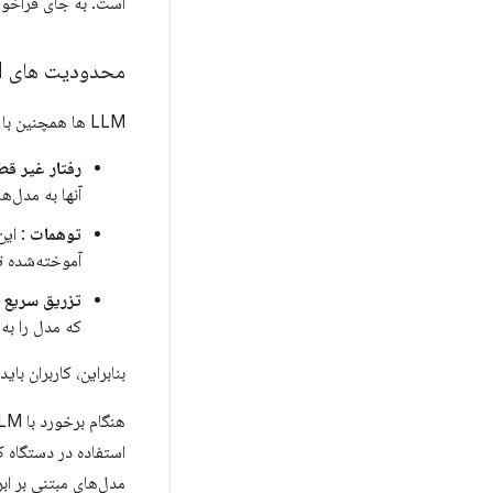
است. به جای فراخوانی API ها با استفاده از واسط های کاملاً تعریف شده، بیان هدف به زبان طبیعی و به اصطلا
محدودیت های LLM
LLM ها همچنین با محدودیت های خاصی همراه هستند:
رفتار غیر ق
آنها به مدل‌ه
توهمات
: این
آموخته‌شده ت
تزریق سریع
که مدل را به 
بنابراین، کاربران باید نتایج ایجاد شده توسط 
استفاده در دستگاه ک
مدل‌های مبتنی بر اب