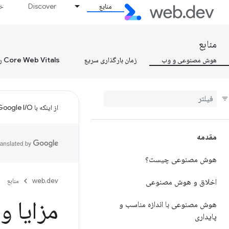
منابع
Discover
خط
منابع
هوش مصنوعی و وب
زمان بارگذاری سریع
Core Web Vitals را بیاموزید، Core Web Vitals را بیاموزید، Core Web Vitals را بیاموزید
از اینکه با Google I/O تنظیم کردید متشکریم!
مقدمه
هوش مصنوعی چیست؟
web.dev
منابع
اخلاق و هوش مصنوعی
مزایا 
هوش مصنوعی با اندازه مناسب و
پایداری