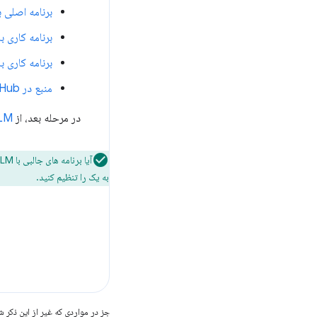
برنامه اصلی ب
برنامه کاری با ebLLM
برنامه کاری با rompt API
منبع در GitHub
در مرحله بعد، از
WebLLM برای اف
آیا برنامه های جالبی با LLM می سازید؟ ما می خواهیم در مورد آن بدانیم! برای ما توییت کنید
به یک را تنظیم کنید.
جز در مواردی که غیر از این ذک