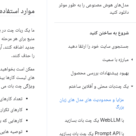
مدل‌های هوش مصنوعی را به طور موثر
موارد استفاده
دانلود کنید
ما یک ربات چت در ب
شروع به ساختن کنید
منبع برای هر مرحله 
جستجوی سایت خود را ارتقا دهید
جدید اضافه کنند، آن‌
را حذف کنند.
مبارزه با سمیت
ممکن است بخواهید یک
بهبود پیشنهادات بررسی محصول
های لیست کارها بیشت
ویژگی چت بات می توا
یک چت‌بات محلی و آفلاین ساختم
تعداد کارهای 
مزایا و محدودیت های مدل های زبان
بزرگ
کارهای تکراری
با Web
LLM یک چت بات بسازید
کارهایی که با
توصیه هایی ب
با Prompt API یک چت بات بسازید