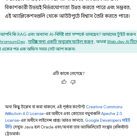
বিকাশকারী উভয়ই নির্ভরযোগ্যতা উন্নত করতে পারে এবং সম্ভবত,
এই অ্যাপ্লিকেশনগুলি থেকে আউটপুটে বিশ্বাস তৈরি করতে পারে।
আপনি কি RAG এবং অন্যান্য AI-নির্দিষ্ট প্রশ্ন সম্পর্কে ভাবছেন? আমাদের টুইট করুন
hromiumDev
,
সামগ্রীর জন্য একটি অনুরোধ ফাইল করুন
, অথবা
Web.dev AI টিম
ে একের পর এক অফিস সময় সেট আপ করুন৷
এটি কাজে লেগেছে?
অন্য কিছু উল্লেখ না করা থাকলে, এই পৃষ্ঠার কন্টেন্ট
Creative Commons
Attribution 4.0 License
-এর অধীনে এবং কোডের নমুনাগুলি
Apache 2.0
License
-এর অধীনে লাইসেন্স প্রাপ্ত। আরও জানতে,
Google Developers সাইট
নীতি
দেখুন। Java হল Oracle এবং/অথবা তার অ্যাফিলিয়েট সংস্থার রেজিস্টার্ড
ট্রেডমার্ক।