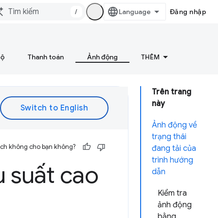
/
Đăng nhập
bộ
Thanh toán
Ảnh động
THÊM
Trên trang
này
Ảnh động về
trạng thái
 ích không cho bạn không?
đang tải của
trình hướng
u suất cao
dẫn
Kiểm tra
ảnh động
bằng