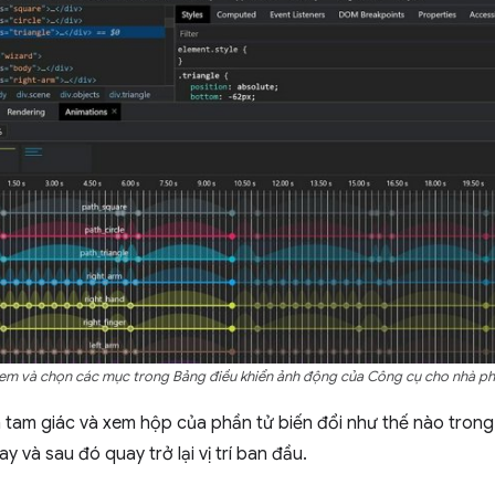
em và chọn các mục trong Bảng điều khiển ảnh động của Công cụ cho nhà ph
h tam giác và xem hộp của phần tử biến đổi như thế nào trong
ay và sau đó quay trở lại vị trí ban đầu.