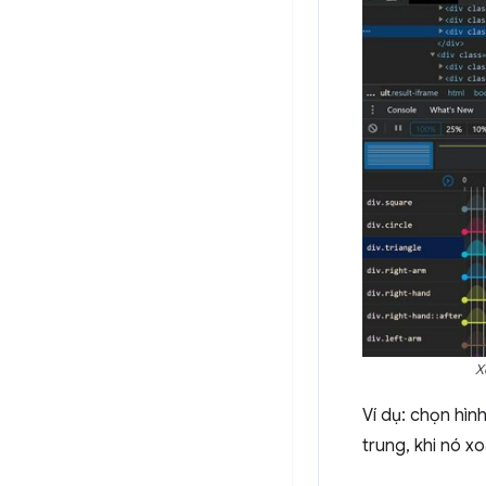
X
Ví dụ: chọn hìn
trung, khi nó xo