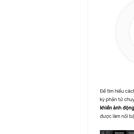
Để tìm hiểu các
kỳ phần tử chu
khiển ảnh độn
được làm nổi b