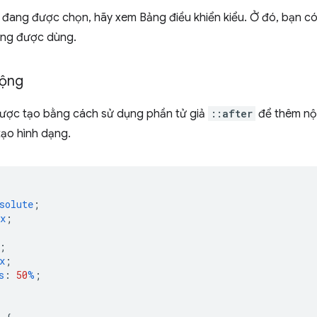
 đang được chọn, hãy xem Bảng điều khiển kiểu. Ở đó, bạn có
ang được dùng.
động
được tạo bằng cách sử dụng phần tử giả
::after
để thêm nộ
tạo hình dạng.
solute
;
x
;
;
x
;
s
:
50
%
;