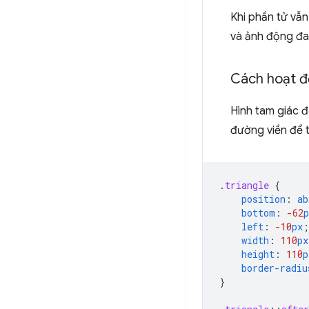
Khi phần tử vẫn
và ảnh động đ
Cách hoạt 
Hình tam giác 
đường viền để 
.
triangle
{
position
:
ab
bottom
:
-62
p
left
:
-10
px
;
width
:
110
px
height
:
110
p
border-radiu
}