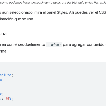
cómo podemos hacer un seguimiento de la ruta del triángulo en las Herrami
 aún seleccionado, mira el panel Styles. Allí puedes ver el CSS
animación que se usa.
ona
 crea con el seudoelemento
::after
para agregar contenido 
orma.
solute
;
x
;
;
x
;
s
:
50
%
;