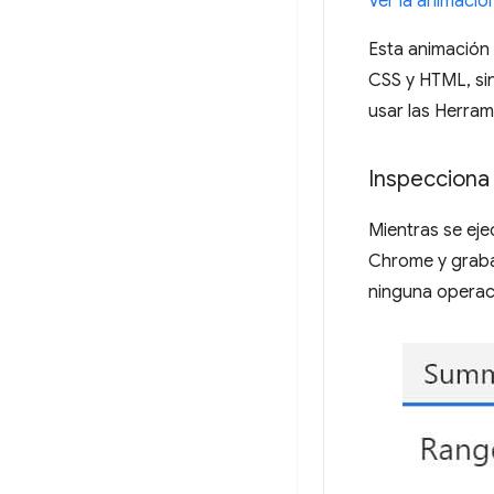
Ver la animaci
Esta animación
CSS y HTML, si
usar las Herra
Inspecciona
Mientras se eje
Chrome y graba
ninguna operaci