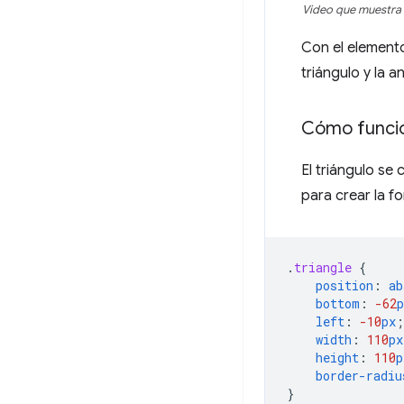
Video que muestra 
Con el elemento
triángulo y la 
Cómo funci
El triángulo se
para crear la f
.
triangle
{
position
:
ab
bottom
:
-62
p
left
:
-10
px
;
width
:
110
px
height
:
110
p
border-radiu
}