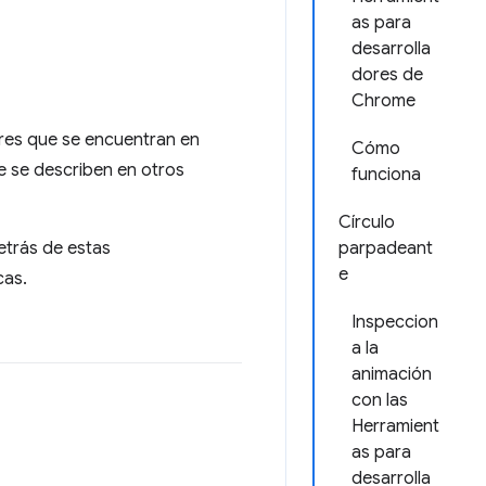
as para
desarrolla
dores de
Chrome
res que se encuentran en
Cómo
e se describen en otros
funciona
Círculo
etrás de estas
parpadeant
e
cas.
Inspeccion
a la
animación
con las
Herramient
as para
desarrolla