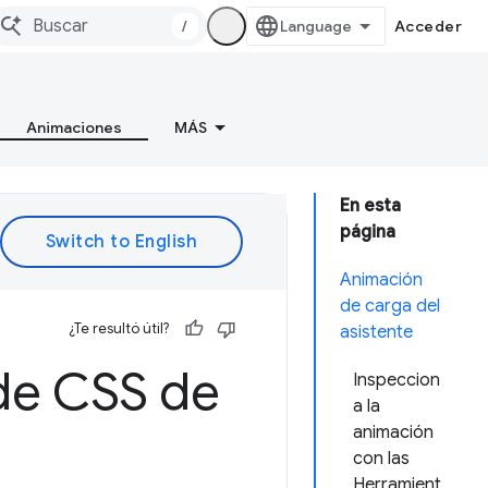
/
Acceder
Animaciones
MÁS
En esta
página
Animación
de carga del
¿Te resultó útil?
asistente
de CSS de
Inspeccion
a la
animación
con las
Herramient