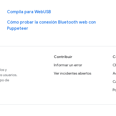
Compila para WebUSB
Cómo probar la conexión Bluetooth web con
Puppeteer
Contribuir
C
Informar un error
C
dos y
Ver incidentes abiertos
A
s usuarios.
ipo de
Ca
P