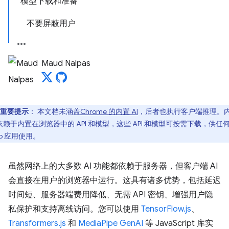
模型下载和准备
不要屏蔽用户
Maud Nalpas
重要提示
：
本文档未涵盖
Chrome 的内置 AI
，后者也执行客户端推理。
 依赖于内置在浏览器中的 API 和模型，这些 API 和模型可按需下载，供任
b 应用使用。
虽然网络上的大多数 AI 功能都依赖于服务器，但客户端 AI
会直接在用户的浏览器中运行。这具有诸多优势，包括延迟
时间短、服务器端费用降低、无需 API 密钥、增强用户隐
私保护和支持离线访问。您可以使用
TensorFlow.js
、
Transformers.js
和
MediaPipe GenAI
等 JavaScript 库实