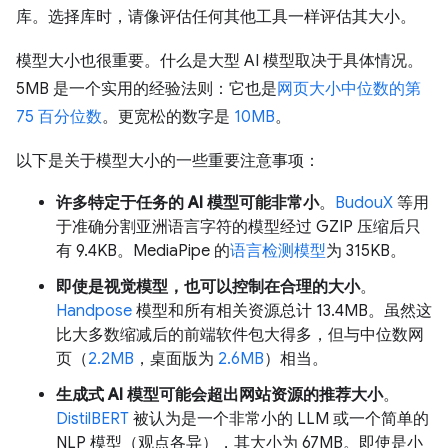
库。选择库时，请像评估任何其他工具一样评估其大小。
模型大小也很重要。什么是大型 AI 模型取决于具体情况。
5MB 是一个实用的经验法则：它也是
网页大小中位数的第
75 百分位数
。更宽松的数字是
10MB
。
以下是关于模型大小的一些重要注意事项：
许多特定于任务的 AI 模型可能非常小
。
BudouX
等用
于准确分割亚洲语言字符的模型经过 GZIP 压缩后只
有 9.4KB。MediaPipe 的
语言检测模型
为 315KB。
即使是视觉模型，也可以控制在合理的大小
。
Handpose
模型和所有相关资源总计 13.4MB。虽然这
比大多数缩减后的前端软件包大得多，但与中位数网
页（
2.2MB
，桌面版为
2.6MB
）相当。
生成式 AI 模型可能会超出网站资源的推荐大小
。
DistilBERT
被认为是一个非常小的 LLM 或一个简单的
NLP 模型（观点各异），其大小为 67MB。即使是小