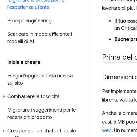
Migliorare le prestazioni e
l'esperienza utente
lavorare di più.
Prompt engineering
Il tuo cas
un Critica
Scaricare in modo efficiente i
Buone pra
modelli di AI
Prima del
Inizia a creare
Esegui l'upgrade della ricerca
Dimensioni d
sul sito
Per implementare
Combattere la tossicità
libreria, valuta
Migliorare i suggerimenti per le
Anche le dimens
recensioni prodotto
casi. 5 MB può 
web
. Un numer
Creazione di un chatbot locale