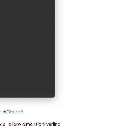
t
di
j0rd1smit
.
le, le loro dimensioni variino