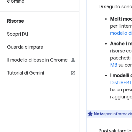
e offline
Di seguito sono
Molti mode
Risorse
per l'inte
modello di
Scopri l'AI
Anche i m
Guarda e impara
risorse co
pacchetti 
Il modello di base in Chrome
MB
su com
Tutorial di Gemini
I modelli
DistilBERT
ha un pes
raggiunger
Nota:
per informazio
Puoi valutare le