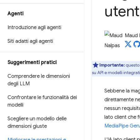
utente
Agenti
Introduzione agli agenti
Maud 
Siti adatti agli agenti
Suggerimenti pratici
Importante:
questo
su API e modelli integrat
Comprendere le dimensioni
degli LLM
Sebbene la maggi
Confrontare le funzionalità dei
direttamente nel
modelli
nessun requisito
lato client che
Scegliere un modello delle
MediaPipe Gen
dimensioni giuste
L'IA lato client