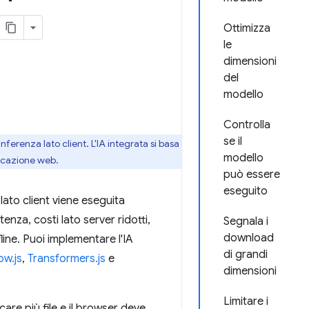
Ottimizza
le
dimensioni
del
modello
Controlla
se il
nferenza lato client. L'IA integrata si basa
modello
licazione web.
può essere
eseguito
 lato client viene eseguita
enza, costi lato server ridotti,
Segnala i
download
line. Puoi implementare l'IA
di grandi
ow.js
,
Transformers.js
e
dimensioni
Limitare i
care più file e il browser deve