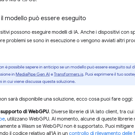
 il modello può essere eseguito
ositivi possono eseguire modelli di IA. Anche i dispositivi con s
e problemi se sono in esecuzione o vengono avviati altri proc
 è possibile sapere in anticipo se un modello può essere eseguito sul d
ssione in
MediaPipe Gen AI
e
Transformers.js
. Puoi esprimere il tuo so
in cui viene discussa questa soluzione.
on sarà disponibile una soluzione, ecco cosa puoi fare oggi:
il supporto di WebGPU
. Diverse librerie di IA lato client, tra c
pe
, utilizzano WebGPU. Al momento, alcune di queste librerie
amente a Wasm se WebGPU non è supportato. Puoi mitigare
do il codice relativo all'IA in un
controllo di rilevamento dell