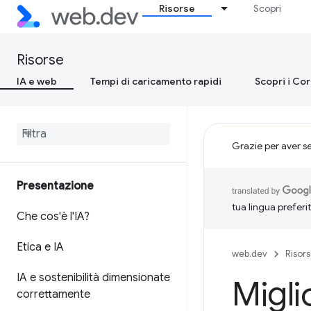
Risorse
Scopri
Risorse
IA e web
Tempi di caricamento rapidi
Scopri i Co
Grazie per aver s
Presentazione
tua lingua preferi
Che cos'è l'IA?
Etica e IA
web.dev
Risor
IA e sostenibilità dimensionate
Migli
correttamente