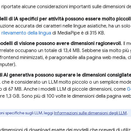
 riportate alcune considerazioni importanti sulle dimensioni de
lli di IA specifici per attività possono essere molto piccoli
rruzione accurata dei caratteri nelle lingue asiatiche, ha un so
 rilevamento della lingua
di MediaPipe è di 315 KB.
odelli di visione possono avere dimensioni ragionevoli
. Il 
rrelate occupano un totale di 13,4 MB. Sebbene sia molto più
frontend minimizzati, è paragonabile alla pagina web media, 
puter).
 di AI generativa possono superare le dimensioni consigliat
, che è considerato un LLM molto piccolo o un semplice modell
o di 67 MB. Anche i modelli LLM di piccole dimensioni, come
G
e 1,3 GB. Sono più di 100 volte le dimensioni della pagina we
ni specifiche sugli LLM, leggi
Informazioni sulle dimensioni degli LLM
.
 dimensioni di download esatte dei modelli che prevedi di utili