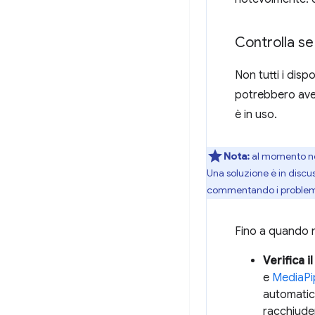
Controlla se
Non tutti i disp
potrebbero aver
è in uso.
Nota:
al momento non
Una soluzione è in discu
commentando i problemi 
Fino a quando n
Verifica 
e
MediaPi
automatic
racchiuden