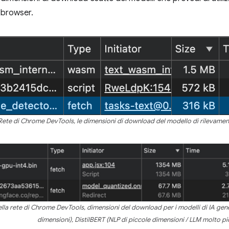
i browser.
Rete di Chrome DevTools, le dimensioni di download del modello di rilevamen
ella rete di Chrome DevTools, dimensioni del download per i modelli di IA ge
dimensioni), DistilBERT (NLP di piccole dimensioni / LLM molto pi