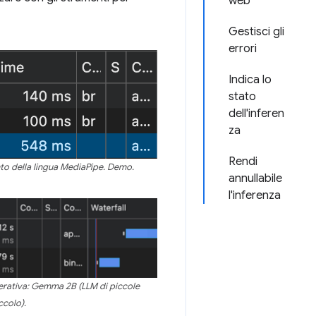
web
Gestisci gli
errori
Indica lo
stato
dell'inferen
za
Rendi
to della lingua MediaPipe. Demo.
annullabile
l'inferenza
nerativa: Gemma 2B (LLM di piccole
ccolo).