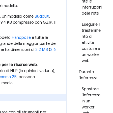
nte le
l modello:
interruzioni
della rete
. Un modello come
BudouX
,
lo 9,4 KB compresso con GZIP. Il
Eseguire il
trasferime
nto di
modello
Handpose
e tutte le
attività
 grande della maggior parte dei
costose a
che ha dimensioni di
2,2 MB
(
2,6
un worker
web
e per le risorse web
.
o di NLP (le opinioni variano),
Durante
emma 2B
, possono
l'inferenza
b media.
Spostare
l'inferenza
in un
worker
zzare con gli strumenti per