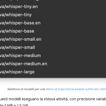
Selettore di modelli per una
demo di trascrizione basata sull'IA lato clien
esti modelli eseguano la stessa attività, con precisione variabi
da 3 MB a 1,5 GB.