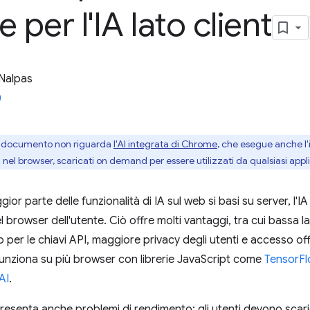
 per l'IA lato client
Nalpas
 documento non riguarda
l'AI integrata di Chrome
, che esegue anche l'i
i nel browser, scaricati on demand per essere utilizzati da qualsiasi app
or parte delle funzionalità di IA sul web si basi su server, l'IA
 browser dell'utente. Ciò offre molti vantaggi, tra cui bassa lat
 per le chiavi API, maggiore privacy degli utenti e accesso off
 funziona su più browser con librerie JavaScript come
TensorFl
AI
.
 presenta anche problemi di rendimento: gli utenti devono scari