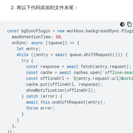
将以下代码添加到文件末尾：
const
bgSyncPlugin
=
new
workbox
.
backgroundSync
.
Plug
maxRetentionTime
:
60
,
onSync
:
async
({
queue
})
=
>
{
let
entry
;
while
((
entry
=
await
queue
.
shiftRequest
()))
{
try
{
const
response
=
await
fetch
(
entry
.
request
);
const
cache
=
await
caches
.
open
(
'offline-sea
const
offlineUrl
=
`
${
entry
.
request
.
url
}
&
not
cache
.
put
(
offlineUrl
,
response
);
showNotification
(
offlineUrl
);
}
catch
(
error
)
{
await
this
.
unshiftRequest
(
entry
);
throw
error
;
}
}
},
});