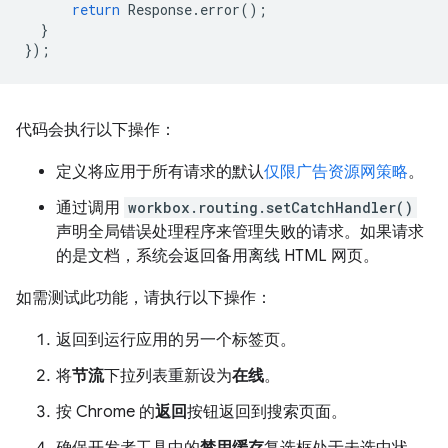
return
Response
.
error
();
}
});
代码会执行以下操作：
定义将应用于所有请求的默认
仅限广告资源网策略
。
通过调用
workbox.routing.setCatchHandler()
声明全局错误处理程序来管理失败的请求。如果请求
的是文档，系统会返回备用离线 HTML 网页。
如需测试此功能，请执行以下操作：
返回到运行应用的另一个标签页。
将
节流
下拉列表重新设为
在线
。
按 Chrome 的
返回
按钮返回到搜索页面。
确保开发者工具中的
禁用缓存
复选框处于未选中状