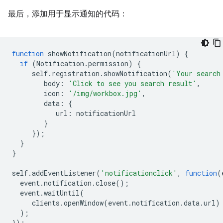
最后，添加用于显示通知的代码：
function
showNotification
(
notificationUrl
)
{
if
(
Notification
.
permission
)
{
self
.
registration
.
showNotification
(
'Your search
body
:
'Click to see you search result'
,
icon
:
'/img/workbox.jpg'
,
data
:
{
url
:
notificationUrl
}
});
}
}
self
.
addEventListener
(
'notificationclick'
,
function
(
event
.
notification
.
close
();
event
.
waitUntil
(
clients
.
openWindow
(
event
.
notification
.
data
.
url
)
);
});