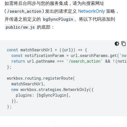
如需将后台同步与您的服务集成，请为向搜索网址
(
/search_action
) 发出的请求定义
NetworkOnly
策略，
并传递之前定义的
bgSyncPlugin
。将以下代码添加到
public/sw.js
的底部：
const
matchSearchUrl
=
({
url
})
=
>
{
const
notificationParam
=
url
.
searchParams
.
get
(
'no
return
url
.
pathname
===
'/search_action'
 && 
!
(
noti
};
workbox
.
routing
.
registerRoute
(
matchSearchUrl
,
new
workbox
.
strategies
.
NetworkOnly
({
plugins
:
[
bgSyncPlugin
],
}),
);