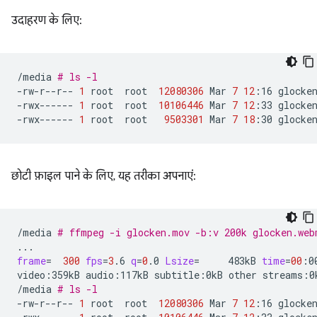
उदाहरण के लिए:
/media
# ls -l
-rw-r--r--
1
root
root
12080306
Mar
7
12
:16
glocken
-rwx------
1
root
root
10106446
Mar
7
12
:33
glocken
-rwx------
1
root
root
9503301
Mar
7
18
:30
छोटी फ़ाइल पाने के लिए, यह तरीका अपनाएं:
/media
# ffmpeg -i glocken.mov -b:v 200k glocken.web
frame
=
300
fps
=
3
.6
q
=
0
.0
Lsize
=
483kB
time
=
00
:0
video:359kB
audio:117kB
subtitle:0kB
other
streams:0
/media
# ls -l
-rw-r--r--
1
root
root
12080306
Mar
7
12
:16
glocken