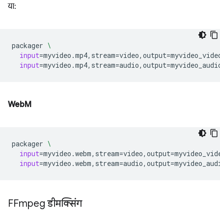
या:
packager
\
input
=
myvideo.mp4,stream
=
video,output
=
myvideo_vide
input
=
myvideo.mp4,stream
=
audio,output
=
WebM
packager
\
input
=
myvideo.webm,stream
=
video,output
=
myvideo_vid
input
=
myvideo.webm,stream
=
audio,output
=
FFmpeg डीमक्सिंग