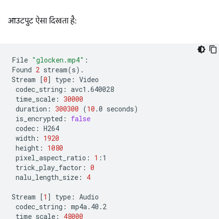
आउटपुट ऐसा दिखता है:
File
"glocken.mp4"
:

Found
2
stream
(
s
)
.

Stream
[
0
]
type:
codec_string:
time_scale:
30000
duration:
300300
(
10
.0
seconds
)
is_encrypted:
false
codec:
width:
1920
height:
1080
pixel_aspect_ratio:
1
trick_play_factor:
0
nalu_length_size:
4
Stream
[
1
]
type:
codec_string:
time_scale:
48000