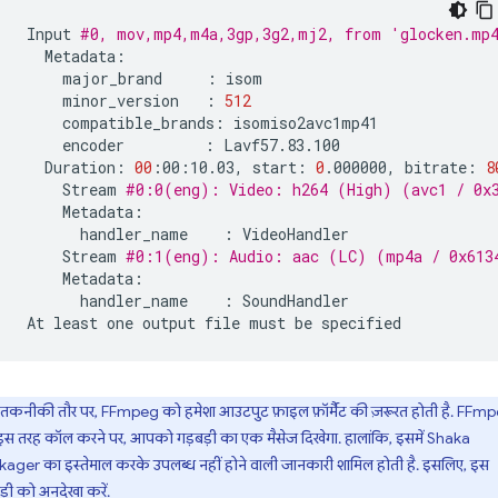
Input
#0, mov,mp4,m4a,3gp,3g2,mj2, from 'glocken.mp
major_brand
:
minor_version
:
512
compatible_brands:
encoder
:
Duration:
00
:00:10.03,
start:
0
.000000,
bitrate:
8
Stream
#0:0(eng): Video: h264 (High) (avc1 / 0x3
handler_name
:
Stream
#0:1(eng): Audio: aac (LC) (mp4a / 0x6134
handler_name
:
SoundHandler

At
least
one
output
file
must
be
तकनीकी तौर पर, FFmpeg को हमेशा आउटपुट फ़ाइल फ़ॉर्मैट की ज़रूरत होती है. FFm
स तरह कॉल करने पर, आपको गड़बड़ी का एक मैसेज दिखेगा. हालांकि, इसमें Shaka
ager का इस्तेमाल करके उपलब्ध नहीं होने वाली जानकारी शामिल होती है. इसलिए, इस
ड़ी को अनदेखा करें.