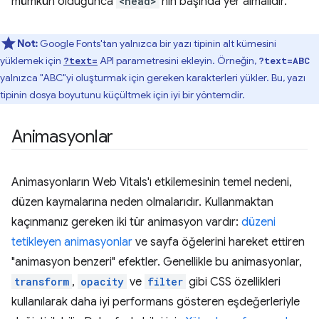
mümkün olduğunca
<head>
'nin başında yer almalıdır.
Not:
Google Fonts'tan yalnızca bir yazı tipinin alt kümesini
yüklemek için
API parametresini ekleyin. Örneğin,
?text=
?text=ABC
yalnızca "ABC"yi oluşturmak için gereken karakterleri yükler. Bu, yazı
tipinin dosya boyutunu küçültmek için iyi bir yöntemdir.
Animasyonlar
Animasyonların Web Vitals'ı etkilemesinin temel nedeni,
düzen kaymalarına neden olmalarıdır. Kullanmaktan
kaçınmanız gereken iki tür animasyon vardır:
düzeni
tetikleyen animasyonlar
ve sayfa öğelerini hareket ettiren
"animasyon benzeri" efektler. Genellikle bu animasyonlar,
transform
,
opacity
ve
filter
gibi CSS özellikleri
kullanılarak daha iyi performans gösteren eşdeğerleriyle