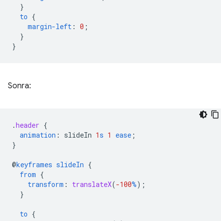
}
to
{
margin-left
:
0
;
}
}
Sonra:
.
header
{
animation
:
slideIn
1
s
1
ease
;
}
@
keyframes
slideIn
{
from
{
transform
:
translateX
(
-100
%
);
}
to
{