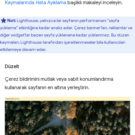
Kaymalarında Hata Ayıklama
başlıklı makaleyi inceleyin.
Not:
Lighthouse, yalnızca bir sayfanın performansını "sayfa
yükleme" etkinliğine kadar analiz eder. Çerez banner'ları, reklamlar ve
diğer widget'lar bazen sayfa yüklenene kadar yüklenmez. Bu düzen
kaymaları, Lighthouse tarafından işaretlenmeseler bile kullanıcıları
etkilemeye devam eder.
Düzelt
Çerez bildirimini mutlak veya sabit konumlandırma
kullanarak sayfanın en altına yerleştirin.