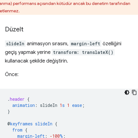
lanma) performans açısından kötüdür ancak bu denetim tarafından
retlenmez.
Düzelt
slideIn
animasyon sırasını,
margin-left
özelliğini
geçiş yapmak yerine
transform: translateX()
kullanacak şekilde değiştirin.
Önce:
.
header
{
animation
:
slideIn
1
s
1
ease
;
}
@
keyframes
slideIn
{
from
{
margin-left
:
-100
%
;