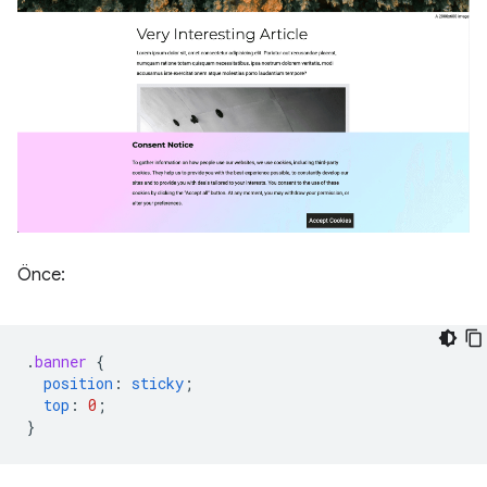
Önce:
.
banner
{
position
:
sticky
;
top
:
0
;
}