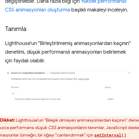
değiştirilebilir. Daha fazla bilgi için
Yüksek performanslı
CSS animasyonları oluşturma
başlıklı makaleyi inceleyin.
Tanımla
Lighthouse'un "Birleştirilmemiş animasyonlardan kaçının"
denetimi, düşük performanslı animasyonları belirlemek
için faydalı olabilir.
Dikkat:
Lighthouse'un "Bileşik olmayan animasyonlardan kaçının" dene
nızca performansı düşük
CSS animasyonlarını
tanımlar. JavaScript deste
masyonlar (örneğin, bir öğeyi "canlandırmak" için
setInterval()