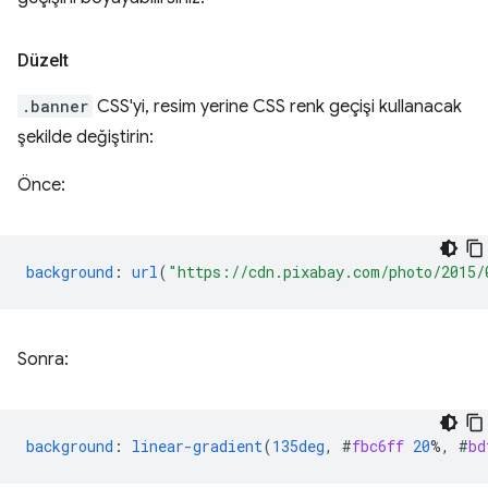
Düzelt
.banner
CSS'yi, resim yerine CSS renk geçişi kullanacak
şekilde değiştirin:
Önce:
background
:
url
(
"https://cdn.pixabay.com/photo/2015/
Sonra:
background
:
linear-gradient
(
135deg
,
#
fbc6ff
20
%,
#
bd