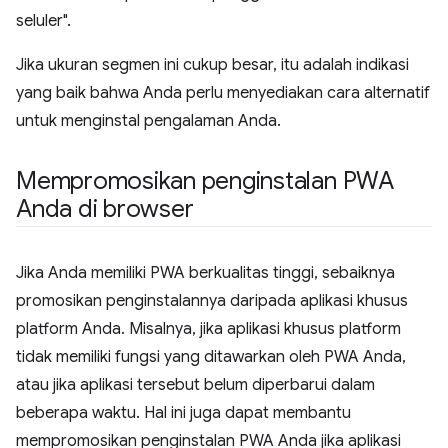
seluler".
Jika ukuran segmen ini cukup besar, itu adalah indikasi
yang baik bahwa Anda perlu menyediakan cara alternatif
untuk menginstal pengalaman Anda.
Mempromosikan penginstalan PWA
Anda di browser
Jika Anda memiliki PWA berkualitas tinggi, sebaiknya
promosikan penginstalannya daripada aplikasi khusus
platform Anda. Misalnya, jika aplikasi khusus platform
tidak memiliki fungsi yang ditawarkan oleh PWA Anda,
atau jika aplikasi tersebut belum diperbarui dalam
beberapa waktu. Hal ini juga dapat membantu
mempromosikan penginstalan PWA Anda jika aplikasi