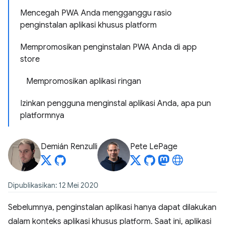
Mencegah PWA Anda mengganggu rasio
penginstalan aplikasi khusus platform
Mempromosikan penginstalan PWA Anda di app
store
Mempromosikan aplikasi ringan
Izinkan pengguna menginstal aplikasi Anda, apa pun
platformnya
Demián Renzulli
Pete LePage
Dipublikasikan: 12 Mei 2020
Sebelumnya, penginstalan aplikasi hanya dapat dilakukan
dalam konteks aplikasi khusus platform. Saat ini, aplikasi