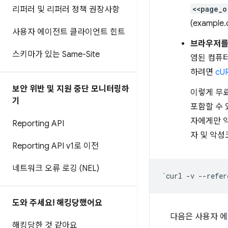
<<page_o
리퍼러 및 리퍼러 정책 권장사항
(example
사용자 에이전트 클라이언트 힌트
브라우저를
스키마가 있는 Same-Site
염된 컴퓨터
하려면
cU
보안 위반 및 지원 중단 모니터링하
이렇게 무
기
포함할 수 
자에게만 악
Reporting API
자 및 악성
Reporting API v1로 이전
네트워크 오류 로깅 (NEL)
`
curl
-v
--refer
도와 주세요! 해킹당했어요
다음은 사용자 에
해킹당한 것 같아요