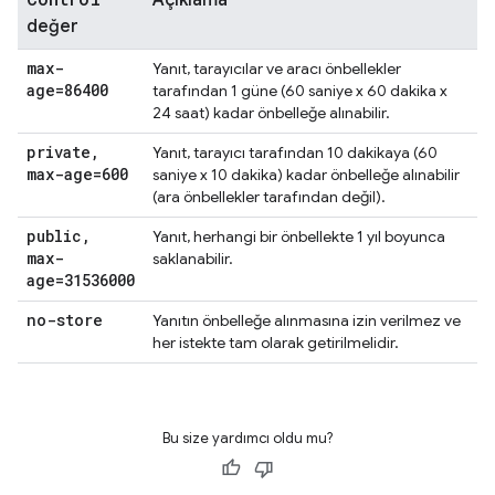
Açıklama
değer
max-
Yanıt, tarayıcılar ve aracı önbellekler
age=86400
tarafından 1 güne (60 saniye x 60 dakika x
24 saat) kadar önbelleğe alınabilir.
private
,
Yanıt, tarayıcı tarafından 10 dakikaya (60
max-age=600
saniye x 10 dakika) kadar önbelleğe alınabilir
(ara önbellekler tarafından değil).
public
,
Yanıt, herhangi bir önbellekte 1 yıl boyunca
max-
saklanabilir.
age=31536000
no-store
Yanıtın önbelleğe alınmasına izin verilmez ve
her istekte tam olarak getirilmelidir.
Bu size yardımcı oldu mu?