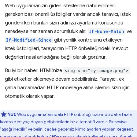
Web uygulamanızın giden isteklerine dahil edilmesi
gereken bazı önemli üstbilgiler vardır ancak tarayıcı, istek
gönderirken bunları sizin adınıza ayarlama konusunda
neredeyse her zaman sorumluluk alır.
If-None-Match
ve
If-Modified-Since
gibi yenilik kontrolünü etkileyen
istek üstbilgileri, tarayıcının HTTP önbelleğindeki mevcut
değerleri nasıl anladığına bağlı olarak görünür.
Bu iyi bir haber. HTML'nize
<img src="my-image.png">
gibi etiketler eklemeye devam edebilirsiniz. Tarayıcı, ek
çaba harcamadan HTTP önbelleğe alma işlemini sizin için
otomatik olarak yapar.
Not:
Web uygulamalarındaki HTTP önbelleği üzerinde daha fazla
kontrole ihtiyaç duyan geliştiricilerin bir alternatifi vardır. Bir seviye
"aşağı inebilir" ve belirli
geçersiz kılma ayarları yapılan
cache
Request
nesnelerini ileterek
Fetch API
'yi manuel olarak kullanabilirsiniz. Ancak