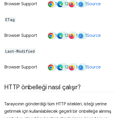
1
12
1
1
Browser Support
Source
ETag
1
12
1
1
Browser Support
Source
Last-Modified
1
12
1
1
Browser Support
Source
HTTP önbelleği nasıl çalışır?
Tarayıcının gönderdiği tüm HTTP istekleri, isteği yerine
getirmek için kullanılabilecek geçerli bir önbelleğe alınmış