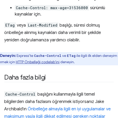
Cache-Control: max-age=31536000
sürümlü
kaynaklar için.
ETag
veya
Last-Modified
başlığı, süresi dolmuş
önbelleğe alınmış kaynakları daha verimli bir şekilde
yeniden doğrulamanıza yardımcı olabilir.
Deneyin:
Express'te
ve
ile ilgili ilk elden deneyim
Cache-Control
ETag
nmek için
HTTP Önbelleği codelab'ini
deneyin.
Daha fazla bilgi
Cache-Control
başlığını kullanmayla ilgili temel
bilgilerden daha fazlasını öğrenmek istiyorsanız Jake
Archibald'ın
Önbelleğe almayla ilgili en iyi uygulamalar ve
maksimum yaşla ilgili dikkat edilmesi gereken noktalar