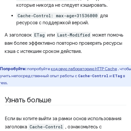
которые никогда не следует кэшировать.
Cache-Control: max-age=31536000
для
ресурсов с поддержкой версий.
А заголовок
ETag
или
Last-Modified
может помочь
вам более эффективно повторно проверять ресурсы
кэша с истекшим сроком действия.
Попробуйте:
попробуйте
кодовую лабораторию HTTP Cache
, чтоб
учить непосредственный опыт работы с
и
в
Cache-Control
ETag
ress.
Узнать больше
Если вы хотите выйти за рамки основ использования
заголовка
Cache-Control
, ознакомьтесь с