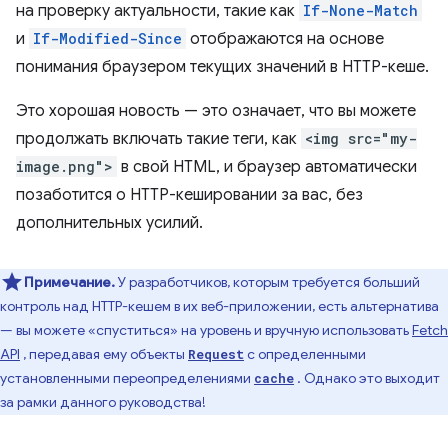
на проверку актуальности, такие как
If-None-Match
и
If-Modified-Since
отображаются на основе
понимания браузером текущих значений в HTTP-кеше.
Это хорошая новость — это означает, что вы можете
продолжать включать такие теги, как
<img src="my-
image.png">
в свой HTML, и браузер автоматически
позаботится о HTTP-кешировании за вас, без
дополнительных усилий.
Примечание.
У разработчиков, которым требуется больший
контроль над HTTP-кешем в их веб-приложении, есть альтернатива
— вы можете «спуститься» на уровень и вручную использовать
Fetch
API
, передавая ему объекты
с определенными
Request
установленными переопределениями
. Однако это выходит
cache
за рамки данного руководства!