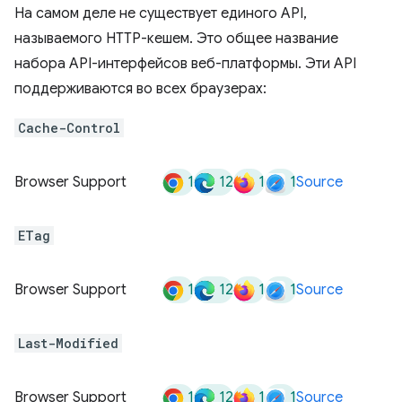
На самом деле не существует единого API,
называемого HTTP-кешем. Это общее название
набора API-интерфейсов веб-платформы. Эти API
поддерживаются во всех браузерах:
Cache-Control
1
12
1
1
Browser Support
Source
ETag
1
12
1
1
Browser Support
Source
Last-Modified
1
12
1
1
Browser Support
Source