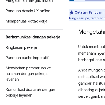
Pengalaman navigasi instan
Panduan desain UX offline
Catatan:
Panduan i
fungsi serupa, tetapi 
Memperluas Kotak Kerja
Mengetahu
Berkomunikasi dengan pekerja
Untuk membuat 
Ringkasan pekerja
memahami
apa
Panduan cache imperatif
berbagai jenis 
Menyiarkan pembaruan ke
Anda mungkin b
halaman dengan pekerja
oleh aplikasi w
layanan
gambar, hal it
Komunikasi dua arah dengan
dihosting di j
pekerja layanan
server, gambar