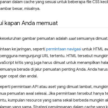
panan dalam cache yang sesuai untuk beberapa file CSS kecil
ambar besar, misalnya.
i kapan Anda memuat
ri keseluruhan gambar pemuatan adalah
saat
semuanya dimuat
ntaan ke jaringan, seperti
permintaan navigasi
untuk HTML awa
 pengguna mengunjungi URL tertentu. HTML tersebut mungkin 
avaScript kritis yang juga harus dimuat untuk menampilkan hal
 semuanya berada di jalur pemuatan penting Anda. Anda har
agar cepat dan andal.
seperti permintaan API atau aset yang dimuat lambat, mungkin
mua pemuatan awal selesai. Jika permintaan tersebut hanya ter
ntu, kumpulan resource yang sama sekali berbeda mungkin a
alaman yang sama. Strategi penyimpanan dalam cache yang kur