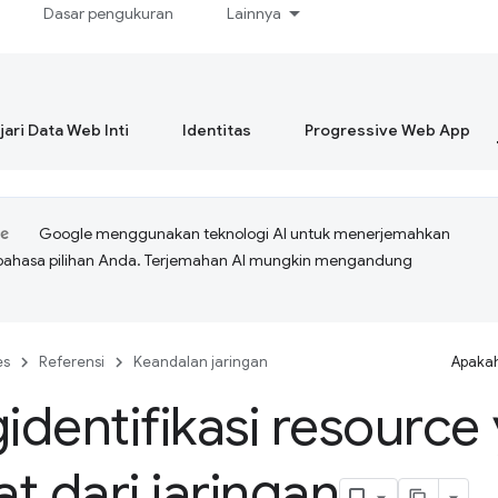
Dasar pengukuran
Lainnya
ari Data Web Inti
Identitas
Progressive Web App
Google menggunakan teknologi AI untuk menerjemahkan
bahasa pilihan Anda. Terjemahan AI mungkin mengandung
es
Referensi
Keandalan jaringan
Apakah
dentifikasi resource
t dari jaringan