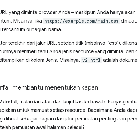
URL yang diminta browser Anda—meskipun Anda hanya akan mel
tum. Misalnya, jika
https://example.com/main.css
dimuat,
 tercantum di bagian Nama.
r terakhir dari jalur URL, setelah titik (misalnya, "css"), diken
mumnya memberi tahu Anda jenis resource yang diminta, dan 
ditampilkan di kolom Jenis. Misalnya,
v2.html
adalah dokume
rfall membantu menentukan kapan
aterfall, mulai dari atas dan lanjutkan ke bawah. Panjang seti
abiskan untuk memuat setiap resource. Bagaimana Anda da
 dibuat sebagai bagian dari jalur pemuatan penting dan perm
etelah pemuatan awal halaman selesai?