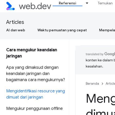
Referensi
Temukan
Articles
AI dan web
Waktu pemuatan yang cepat
Mempelaj
Cara mengukur keandalan
jaringan
konten ke dalam 
kesalahan.
Apa yang dimaksud dengan
keandalan jaringan dan
bagaimana cara mengukurnya?
Beranda
Articl
Mengidentifikasi resource yang
Mengi
dimuat dari jaringan
Mengukur penggunaan offline
dimua