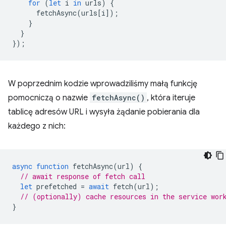
for
(
let
i
in
urls
)
{
fetchAsync
(
urls
[
i
]);
}
}
});
W poprzednim kodzie wprowadziliśmy małą funkcję
pomocniczą o nazwie
fetchAsync()
, która iteruje
tablicę adresów URL i wysyła żądanie pobierania dla
każdego z nich:
async
function
fetchAsync
(
url
)
{
// await response of fetch call
let
prefetched
=
await
fetch
(
url
);
// (optionally) cache resources in the service wor
}