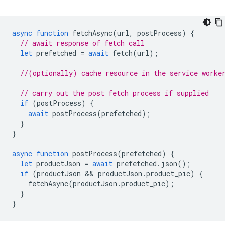
async
function
fetchAsync
(
url
,
postProcess
)
{
// await response of fetch call
let
prefetched
=
await
fetch
(
url
);
//(optionally) cache resource in the service worke
// carry out the post fetch process if supplied
if
(
postProcess
)
{
await
postProcess
(
prefetched
);
}
}
async
function
postProcess
(
prefetched
)
{
let
productJson
=
await
prefetched
.
json
();
if
(
productJson
 && 
productJson
.
product_pic
)
{
fetchAsync
(
productJson
.
product_pic
);
}
}