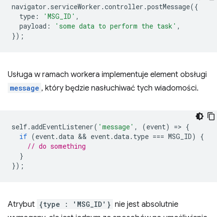
navigator
.
serviceWorker
.
controller
.
postMessage
({
type
:
'MSG_ID'
,
payload
:
'some data to perform the task'
,
});
Usługa w ramach workera implementuje element obsługi
message
, który będzie nasłuchiwać tych wiadomości.
self
.
addEventListener
(
'message'
,
(
event
)
=
>
{
if
(
event
.
data
 && 
event
.
data
.
type
===
MSG_ID
)
{
// do something
}
});
Atrybut
{type : 'MSG_ID'}
nie jest absolutnie