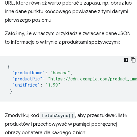
URL, które również warto pobrać z zapasu, np. obraz lub
inne dane punktu końcowego powiązane z tymi danymi
pierwszego poziomu.
Załóżmy, że w naszym przykładzie zwracane dane JSON
to informacje o witrynie z produktami spożywczymi:
{
"productName"
:
"banana"
,
"productPic"
:
"https://cdn.example.com/product_im
"unitPrice"
:
"1.99"
}
Zmodyfikuj kod
fetchAsync()
, aby przeszukiwać listę
produktów i przechowywać w pamięci podręcznej
obrazy bohatera dla każdego z nich: