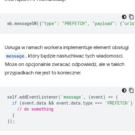
wb
.
messageSW
({
"type"
:
"PREFETCH"
,
"payload"
:
{
"urls
Usługa w ramach workera implementuje element obsługi
message
, który będzie nasłuchiwać tych wiadomości.
Może on opcjonalnie zwracać odpowiedź, ale w takich
przypadkach nie jest to konieczne:
self
.
addEventListener
(
'message'
,
(
event
)
=
>
{
if
(
event
.
data
 && 
event
.
data
.
type
===
'PREFETCH'
)
// do something
}
});