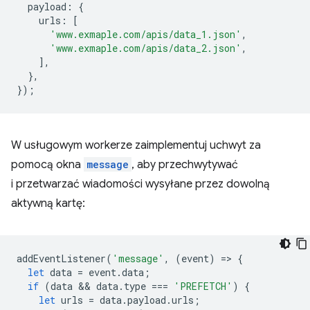
payload
:
{
urls
:
[
'www.exmaple.com/apis/data_1.json'
,
'www.exmaple.com/apis/data_2.json'
,
],
},
});
W usługowym workerze zaimplementuj uchwyt za
pomocą okna
message
, aby przechwytywać
i przetwarzać wiadomości wysyłane przez dowolną
aktywną kartę:
addEventListener
(
'message'
,
(
event
)
=
>
{
let
data
=
event
.
data
;
if
(
data
 && 
data
.
type
===
'PREFETCH'
)
{
let
urls
=
data
.
payload
.
urls
;