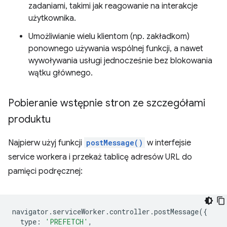
zadaniami, takimi jak reagowanie na interakcje
użytkownika.
Umożliwianie wielu klientom (np. zakładkom)
ponownego używania wspólnej funkcji, a nawet
wywoływania usługi jednocześnie bez blokowania
wątku głównego.
Pobieranie wstępnie stron ze szczegółami
produktu
Najpierw użyj funkcji
postMessage()
w interfejsie
service workera i przekaż tablicę adresów URL do
pamięci podręcznej:
navigator
.
serviceWorker
.
controller
.
postMessage
({
type
:
'PREFETCH'
,