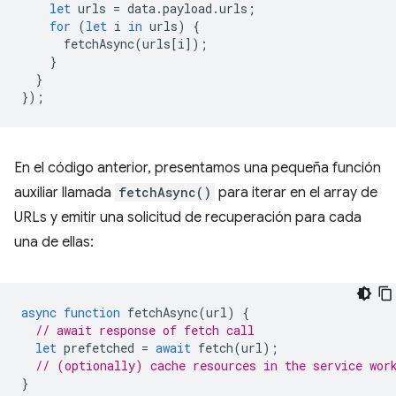
let
urls
=
data
.
payload
.
urls
;
for
(
let
i
in
urls
)
{
fetchAsync
(
urls
[
i
]);
}
}
});
En el código anterior, presentamos una pequeña función
auxiliar llamada
fetchAsync()
para iterar en el array de
URLs y emitir una solicitud de recuperación para cada
una de ellas:
async
function
fetchAsync
(
url
)
{
// await response of fetch call
let
prefetched
=
await
fetch
(
url
);
// (optionally) cache resources in the service wor
}