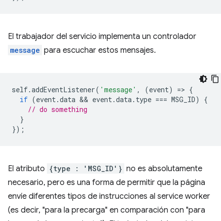
El trabajador del servicio implementa un controlador
message
para escuchar estos mensajes.
self
.
addEventListener
(
'message'
,
(
event
)
=
>
{
if
(
event
.
data
 && 
event
.
data
.
type
===
MSG_ID
)
{
// do something
}
});
El atributo
{type : 'MSG_ID'}
no es absolutamente
necesario, pero es una forma de permitir que la página
envíe diferentes tipos de instrucciones al service worker
(es decir, "para la precarga" en comparación con "para