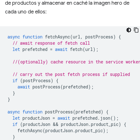
de productos y almacenar en caché la imagen hero de
cada uno de ellos:
async
function
fetchAsync
(
url
,
postProcess
)
{
// await response of fetch call
let
prefetched
=
await
fetch
(
url
);
//(optionally) cache resource in the service worke
// carry out the post fetch process if supplied
if
(
postProcess
)
{
await
postProcess
(
prefetched
);
}
}
async
function
postProcess
(
prefetched
)
{
let
productJson
=
await
prefetched
.
json
();
if
(
productJson
 && 
productJson
.
product_pic
)
{
fetchAsync
(
productJson
.
product_pic
);
}