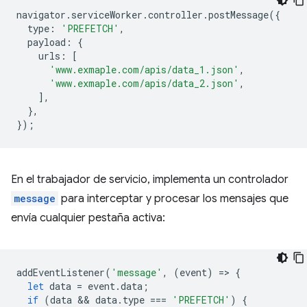
navigator
.
serviceWorker
.
controller
.
postMessage
({
type
:
'PREFETCH'
,
payload
:
{
urls
:
[
'www.exmaple.com/apis/data_1.json'
,
'www.exmaple.com/apis/data_2.json'
,
],
},
});
En el trabajador de servicio, implementa un controlador
message
para interceptar y procesar los mensajes que
envía cualquier pestaña activa:
addEventListener
(
'message'
,
(
event
)
=
>
{
let
data
=
event
.
data
;
if
(
data
 && 
data
.
type
===
'PREFETCH'
)
{