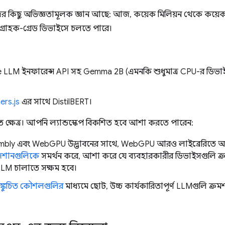
কিছু অভিজ্ঞতামূলক জ্ঞান আছে: আজ, কয়েক মিলিয়ন থেকে কয়েক ব
 গ্রাহক-গ্রেড ডিভাইসে চলতে পারে।
 LLM ইনফারেন্স API সহ Gemma 2B (এমনকি শুধুমাত্র CPU-র ডিভাই
ers.js
এর সাথে DistilBERT।
ক্ষেত্র। আপনি ল্যান্ডস্কেপ বিকশিত হবে আশা করতে পারেন:
bly এবং WebGPU উদ্ভাবনের সাথে, WebGPU আরও লাইব্রেরিতে 
েশানগুলিকে
সমর্থন করে, আশা করে যে ব্যবহারকারীর ডিভাইসগুলি ক্রমব
M চালাতে সক্ষম হবে।
ঙ্কুচিত কৌশলগুলির
মাধ্যমে ছোট, উচ্চ কার্যকারিতাপূর্ণ LLMগুলি ক্