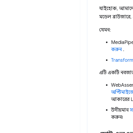
যাইহোক, আমাদের 
মডেল ব্রাউজারে,
যেমন:
MediaPipe
করুন
.
Transform
এটি একটি নবজাত 
WebAssem
অপ্টিমাইজ
আকারের LL
উদীয়মান
স
করুন৷