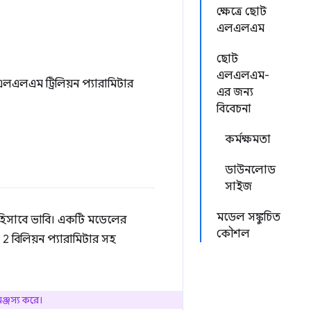
ক্ষেত্রে ছোট
এলএলএম
ছোট
এলএলএম-
ু এলএলএম ট্রিলিয়ন প্যারামিটার
এর জন্য
বিবেচনা
কর্মক্ষমতা
ডাউনলোড
সাইজ
মডেল সঙ্কুচিত
িসাবে ভাবি। একটি মডেলের
কৌশল
2 বিলিয়ন প্যারামিটার সহ
ঞ্জস্য করে।