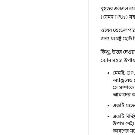
বৃহত্তর এলএলএম-এর 
(যেমন TPUs) সহ 
ওয়েব ডেভেলপার
জন্য যথেষ্ট ছোট 
কিন্তু, উত্তর দে
কোন সহজ উপায়
মেমরি, GP
অ্যান্ড্র
সে সম্পর্ক
আমাদের কা
একটি মডেল ব
একটি নির্দ
উপায় নেই
কারণের মধ্