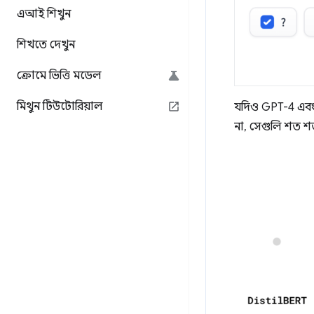
এআই শিখুন
শিখতে দেখুন
ক্রোমে ভিত্তি মডেল
মিথুন টিউটোরিয়াল
যদিও GPT-4 এবং জ
না, সেগুলি শত শ