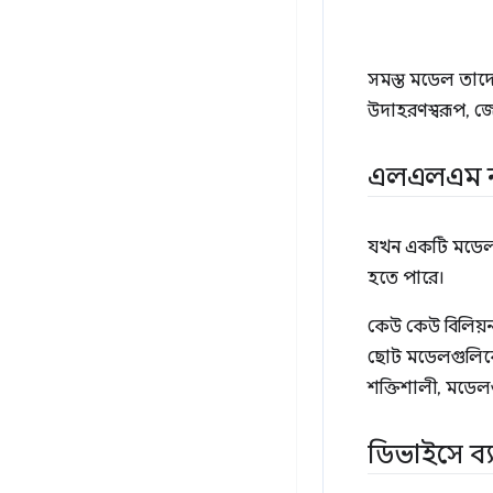
সমস্ত মডেল তাদের 
উদাহরণস্বরূপ, জেম
এলএলএম ন
যখন একটি মডেল 
হতে পারে।
কেউ কেউ বিলিয়
ছোট মডেলগুলিকে 
শক্তিশালী, মডেলগু
ডিভাইসে ব্