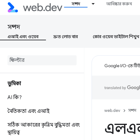
সম্পদ
আবিষ্কার করুন
সম্পদ
এআই এবং ওয়েব
দ্রুত লোড বার
কোর ওয়েব ভাইটাল শিখুন
Google I/O-তে টিউন
ভূমিকা
AI কি?
web.dev
সম্পদ
নৈতিকতা এবং এআই
এলএল
সঠিক আকারের কৃত্রিম বুদ্ধিমত্তা এবং
স্থায়িত্ব