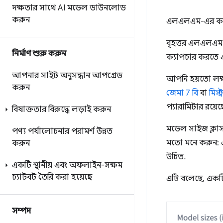
দক্ষতার সাথে AI মডেল ডাউনলোড
করুন
এলএলএম-এর কয়েক
বৃহত্তর এলএলএম
নির্মাণ শুরু করুন
ক্যাপচার করতে এবং 
আপনার সাইট অনুসন্ধান আপগ্রেড
আপনি হয়তো লক্ষ্
করুন
জেমা 7 বি
বা
মিস্ট
প্যারামিটার রয়েছে
বিষাক্ততার বিরুদ্ধে লড়াই করুন
মডেল সাইজ ক্লাস
পণ্য পর্যালোচনার পরামর্শ উন্নত
মতো মনে করুন: এ
করুন
উচিত.
একটি স্থানীয় এবং অফলাইন-সক্ষম
চ্যাটবট তৈরি করা হয়েছে
এটি বলেছে, এক
সম্পদ