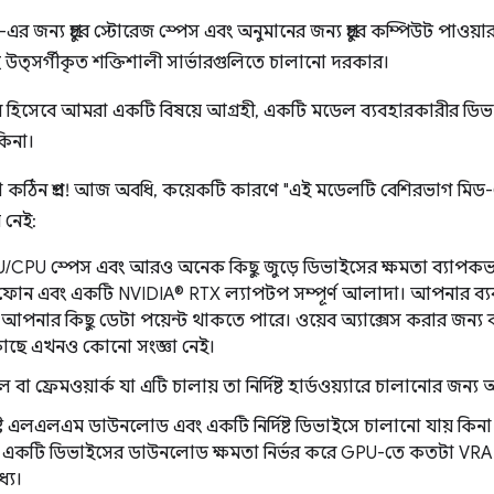
জন্য প্রচুর স্টোরেজ স্পেস এবং অনুমানের জন্য প্রচুর কম্পিউট পাওয়ার প্রয
উত্সর্গীকৃত শক্তিশালী সার্ভারগুলিতে চালানো দরকার।
 হিসেবে আমরা একটি বিষয়ে আগ্রহী, একটি মডেল ব্যবহারকারীর ড
কিনা।
ওয়া কঠিন প্রশ্ন! আজ অবধি, কয়েকটি কারণে "এই মডেলটি বেশিরভাগ মি
 নেই:
U/CPU স্পেস এবং আরও অনেক কিছু জুড়ে ডিভাইসের ক্ষমতা ব্যাপকভা
য়েড ফোন এবং একটি NVIDIA® RTX ল্যাপটপ সম্পূর্ণ আলাদা। আপনার 
ে আপনার কিছু ডেটা পয়েন্ট থাকতে পারে। ওয়েব অ্যাক্সেস করার জন্য
ছে এখনও কোনো সংজ্ঞা নেই।
া ফ্রেমওয়ার্ক যা এটি চালায় তা নির্দিষ্ট হার্ডওয়্যারে চালানোর জন্
িষ্ট এলএলএম ডাউনলোড এবং একটি নির্দিষ্ট ডিভাইসে চালানো যায় কিনা ত
। একটি ডিভাইসের ডাউনলোড ক্ষমতা নির্ভর করে GPU-তে কতটা VRA
যে।