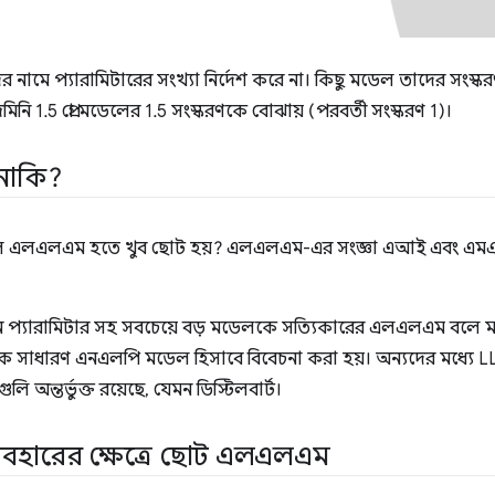
নামে প্যারামিটারের সংখ্যা নির্দেশ করে না। কিছু মডেল তাদের সংস্করণ নম্ব
িনি 1.5 প্রো মডেলের 1.5 সংস্করণকে বোঝায় (পরবর্তী সংস্করণ 1)।
াকি?
এলএলএম হতে খুব ছোট হয়? এলএলএম-এর সংজ্ঞা এআই এবং এমএল সম্
ন প্যারামিটার সহ সবচেয়ে বড় মডেলকে সত্যিকারের এলএলএম বলে 
সাধারণ এনএলপি মডেল হিসাবে বিবেচনা করা হয়। অন্যদের মধ্যে LLM
লি অন্তর্ভুক্ত রয়েছে, যেমন ডিস্টিলবার্ট।
যবহারের ক্ষেত্রে ছোট এলএলএম