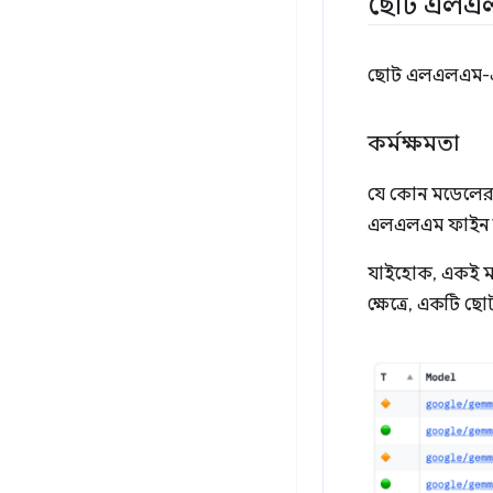
ছোট এলএলএ
ছোট এলএলএম-এর 
কর্মক্ষমতা
যে কোন মডেলের ক
এলএলএম ফাইন ট
যাইহোক, একই মড
ক্ষেত্রে, একটি