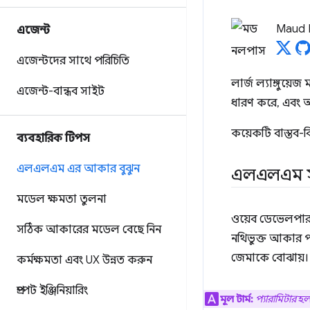
Maud 
এজেন্ট
এজেন্টদের সাথে পরিচিতি
লার্জ ল্যাঙ্গুয়ে
এজেন্ট-বান্ধব সাইট
ধারণ করে, এবং 
কয়েকটি বাস্তব-ব
ব্যবহারিক টিপস
এলএলএম এর আকার বুঝুন
এলএলএম সা
মডেল ক্ষমতা তুলনা
ওয়েব ডেভেলপা
সঠিক আকারের মডেল বেছে নিন
নথিভুক্ত আকার প
জেমাকে বোঝায়।
কর্মক্ষমতা এবং UX উন্নত করুন
প্রম্পট ইঞ্জিনিয়ারিং
মূল টার্ম:
প্যারামিটার
হল 