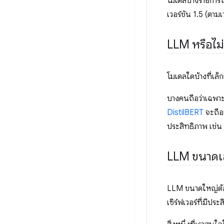
โมเดลบางรายการไม
เวอร์ชัน 1.5 (ตามเ
LLM หรือไม่
โมเดลใดบ้างที่เล
บางคนถือว่าเฉพาะ
DistilBERT
จะถือว
ประสิทธิภาพ เช่น
LLM ขนาดเล
LLM ขนาดใหญ่ต้อ
เซิร์ฟเวอร์ที่มีปร