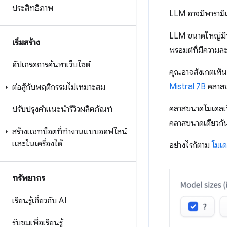
ประสิทธิภาพ
LLM อาจมีพารามิ
LLM ขนาดใหญ่มีพา
เริ่มสร้าง
พรอมต์ที่มีความล
อัปเกรดการค้นหาเว็บไซต์
คุณอาจสังเกตเห็น
Mistral 7B
คลาสข
ต่อสู้กับพฤติกรรมไม่เหมาะสม
คลาสขนาดโมเดลเป็
ปรับปรุงคำแนะนำรีวิวผลิตภัณฑ์
คลาสขนาดเดียวกัน
สร้างแชทบ็อตที่ทำงานแบบออฟไลน์
และในเครื่องได้
อย่างไรก็ตาม
โมเด
ทรัพยากร
เรียนรู้เกี่ยวกับ AI
รับชมเพื่อเรียนรู้