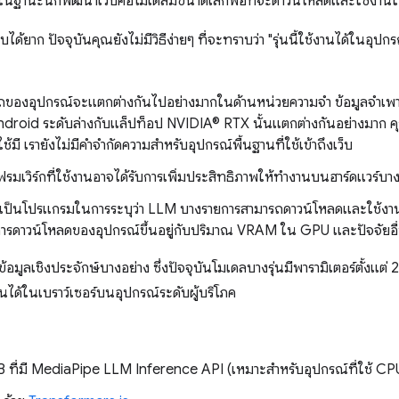
นใจในฐานะนักพัฒนาเว็บคือโมเดลมีขนาดเล็กพอที่จะดาวน์โหลดและใช้งานใน
่ตอบได้ยาก ปัจจุบันคุณยังไม่มีวิธีง่ายๆ ที่จะทราบว่า "รุ่นนี้ใช้งานได้ในอุ
ถของอุปกรณ์จะแตกต่างกันไปอย่างมากในด้านหน่วยความจำ ข้อมูลจำเ
ndroid ระดับล่างกับแล็ปท็อป NVIDIA® RTX นั้นแตกต่างกันอย่างมาก คุณ
้ใช้มี เรายังไม่มีคำจำกัดความสำหรับอุปกรณ์พื้นฐานที่ใช้เข้าถึงเว็บ
ฟรมเวิร์กที่ใช้งานอาจได้รับการเพิ่มประสิทธิภาพให้ทำงานบนฮาร์ดแวร์บ
บบเป็นโปรแกรมในการระบุว่า LLM บางรายการสามารถดาวน์โหลดและใช้งานใ
รดาวน์โหลดของอุปกรณ์ขึ้นอยู่กับปริมาณ VRAM ใน GPU และปัจจัยอื
ีข้อมูลเชิงประจักษ์บางอย่าง ซึ่งปัจจุบันโมเดลบางรุ่นมีพารามิเตอร์ตั้งแ
นได้ในเบราว์เซอร์บนอุปกรณ์ระดับผู้บริโภค
ี่มี MediaPipe LLM Inference API (เหมาะสำหรับอุปกรณ์ที่ใช้ CPU 