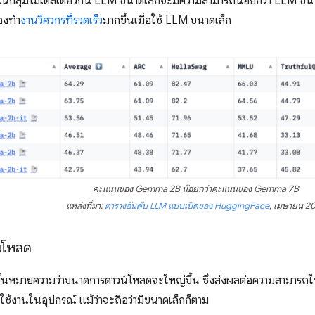
ในกลุ่มโมเดลเดียวกัน LLM ขนาดเล็กจะมีความสามารถน้อยกว่า LLM ขนา
องทํา
งานวิศวกรที่รวดเร็ว
มากขึ้นเมื่อใช้ LLM ขนาดเล็ก
คะแนนของ Gemma 2B น้อยกว่าคะแนนของ Gemma 7B
แหล่งที่มา:
ตารางอันดับ LLM แบบเปิดของ HuggingFace
, เมษายน 2
์โหลด
กขึ้นหมายความว่าขนาดการดาวน์โหลดจะใหญ่ขึ้น ซึ่งส่งผลต่อความสามาร
ช้งานในอุปกรณ์ แม้ว่าจะถือว่ามีขนาดเล็กก็ตาม