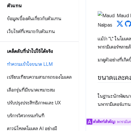
ตัวแทน
Maud 
ข้อมูลเบื้องต้นเกี่ยวกับตัวแทน
เว็บไซต์ที่เหมาะกับตัวแทน
แม้ว่า "L" ในโมเ
พารามิเตอร์หลายล
เคล็ดลับที่นำไปใช้ได้จริง
มาดูตัวอย่างที่เก
ทำความเข้าใจขนาด LLM
ขนาดและค
เปรียบเทียบความสามารถของโมเดล
เลือกรุ่นที่มีขนาดเหมาะสม
ในฐานะนักพัฒนาเ
ปรับปรุงประสิทธิภาพและ UX
นพารามิเตอร์แทน
บริการวิศวกรรมทันที
คําศัพท์สําคัญ:
พารามิเต
ดาวน์โหลดโมเดล AI อย่างมี