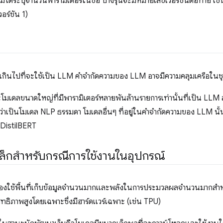
่ได้ระบุจํานวนพารามิเตอร์ในชื่อ บางรุ่นจะมีหมายเลขเวอร์ชันต่อท้าย เ
วอร์ชัน 1)
็กเกินไปที่จะใช้เป็น LLM คําจํากัดความของ LLM อาจมีความคลุมเครือใ
โมเดลขนาดใหญ่ที่มีพารามิเตอร์หลายพันล้านรายการเท่านั้นที่เป็น LLM 
่าเป็นโมเดล NLP ธรรมดา โมเดลอื่นๆ ที่อยู่ในคำจำกัดความของ LLM นั้
 DistilBERT
็กสําหรับกรณีการใช้งานในอุปกรณ์
งใช้พื้นที่เก็บข้อมูลจำนวนมากและพลังในการประมวลผลจำนวนมากสำ
ะสิทธิภาพสูงโดยเฉพาะซึ่งมีฮาร์ดแวร์เฉพาะ (เช่น TPU)