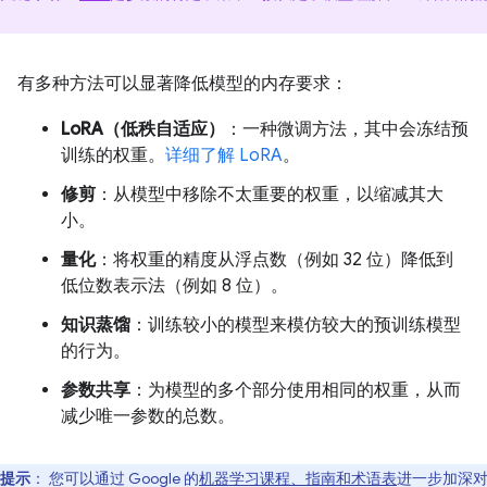
。
有多种方法可以显著降低模型的内存要求：
LoRA（低秩自适应）
：一种微调方法，其中会冻结预
训练的权重。
详细了解 LoRA
。
修剪
：从模型中移除不太重要的权重，以缩减其大
小。
量化
：将权重的精度从浮点数（例如 32 位）降低到
低位数表示法（例如 8 位）。
知识蒸馏
：训练较小的模型来模仿较大的预训练模型
的行为。
参数共享
：为模型的多个部分使用相同的权重，从而
减少唯一参数的总数。
提示
：
您可以通过 Google 的
机器学习课程、指南和术语表
进一步加深