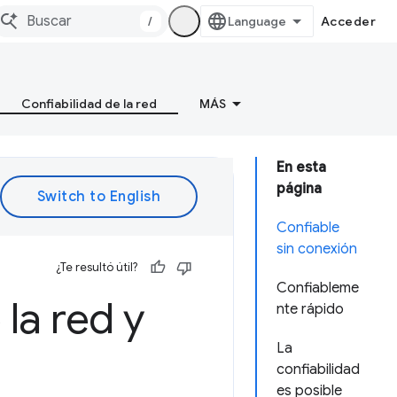
/
Acceder
Confiabilidad de la red
MÁS
En esta
página
Confiable
sin conexión
¿Te resultó útil?
Confiableme
 la red y
nte rápido
La
confiabilidad
es posible