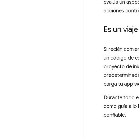
evalúa un aspec
acciones contro
Es un viaje
Si recién comie
un código de e
proyecto de ini
predeterminada.
carga tu app we
Durante todo e
como guía a lo 
confiable.