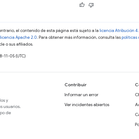
ontrario, el contenido de esta página está sujeto a la
licencia Atribución
licencia Apache 2.0
. Para obtener más información, consulta las
políticas
e o sus afiliados.
18-11-05 (UTC)
Contribuir
C
Informar un error
C
dos y
Ver incidentes abiertos
A
s usuarios.
ipo de
Ca
P