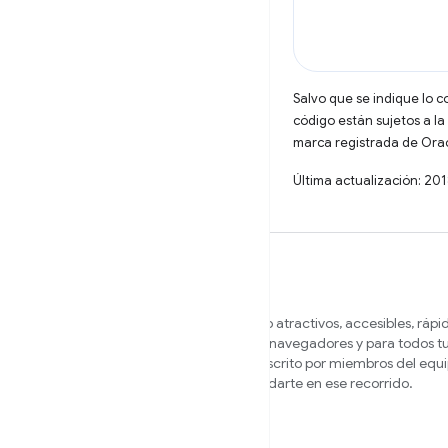
Salvo que se indique lo c
código están sujetos a la
marca registrada de Oracl
Última actualización: 20
Queremos ayudarte a crear sitios web atractivos, accesibles, rápi
seguros que funcionen en diferentes navegadores y para todos tu
En este sitio, encontrarás contenido escrito por miembros del equ
Chrome y expertos externos para ayudarte en ese recorrido.