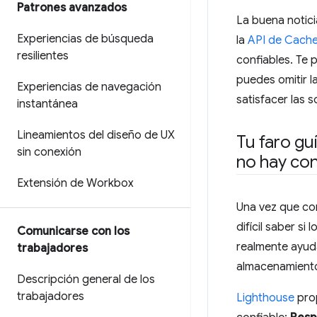
Patrones avanzados
La buena notic
Experiencias de búsqueda
la
API de Cache
resilientes
confiables. Te 
puedes omitir l
Experiencias de navegación
satisfacer las 
instantánea
Lineamientos del diseño de UX
Tu faro g
sin conexión
no hay co
Extensión de Workbox
Una vez que co
difícil saber s
Comunicarse con los
realmente ayuda
trabajadores
almacenamiento
Descripción general de los
trabajadores
Lighthouse
prop