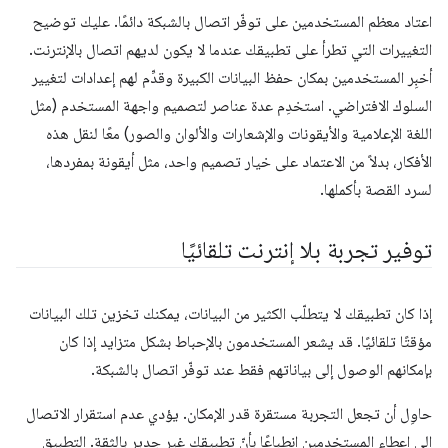
اعتاد معظم المستخدمين على توفّر اتصال بالشبكة دائمًا. عليك توضيح
التغييرات التي تطرأ على تطبيقك عندما لا يكون لديهم اتصال بالإنترنت.
أخبِر المستخدمين بمكان حفظ البيانات الكبيرة وقدِّم لهم إعدادات لتغيير
السلوك الافتراضي. استخدِم عدة عناصر لتصميم واجهة المستخدم (مثل
اللغة الإعلامية والأيقونات والإشعارات والألوان والصور) معًا لنقل هذه
الأفكار، بدلاً من الاعتماد على خيار تصميم واحد، مثل أيقونة بمفردها،
لسرد القصة بأكملها.
توفير تجربة بلا إنترنت تلقائيًا
إذا كان تطبيقك لا يتطلّب الكثير من البيانات، يمكنك تخزين تلك البيانات
مؤقتًا تلقائيًا. قد يشعر المستخدمون بالإحباط بشكل متزايد إذا كان
بإمكانهم الوصول إلى بياناتهم فقط عند توفّر اتصال بالشبكة.
حاوِل أن تجعل التجربة مستقرة قدر الإمكان. يؤدي عدم استقرار الاتصال
إلى إعطاء المستخدمين انطباعًا بأنّ تطبيقك غير جدير بالثقة. التطبيق