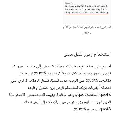
قد يكون استخدام اللون فقط أمرًا مربكًا أو
مضلِّلاً.
استخدام رموز تنقل معنى
احرص على استخدام تصنيفات نصية ذات معنى إلى جانب الرموز. قد
تكون الرموز وحدها مربكة، خاصةً أنّ مفهوم &quot;غير متصل
بالإنترنت&quot; على الويب جديد نسبيًا. تشمل الحالات الأخرى التي
تتضمّن أيقونات مربكة استخدام قرص مرن لتمثيل وظيفة
&quot;الحفظ&quot;، وهو ما قد لا يفهمه المستخدمون الأصغر سنًا
الذين لم يسبق لهم رؤية قرص مرن، بالإضافة إلى أيقونة قائمة
&quot;الهمبرغر&quot;.