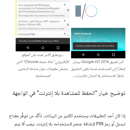
…وينطبق الأمر نفسه على الموقع
كان تطبيق Google I/O 2016 يرسل
الإلكتروني "حالة منصة Chrome" الذي
إشعارًا إلى المستخدم عندما يكون التطبيق
يتضمّن معلومات حول مساحة التخزين
جاهزًا للاستخدام بلا اتصال بالإنترنت…
المستخدَمة.
توضيح خيار "الحفظ للمشاهدة بلا إنترنت" في الواجهة
إذا كان أحد التطبيقات يستخدم الكثير من البيانات، تأكَّد من توفُّر مفتاح
تبديل أو رمز PIN لإضافة عنصر لاستخدامه بلا إنترنت. يجب ألا يتم