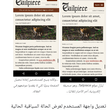
…ولكنّه يتيح للمستخدمين إعادة تحميل
يُنزّل موقع Tailpiece، وهو صحيفة
الصفحة يدويًا لكي لا يفقدوا موضعهم في
إلكترونية، آخر الأخبار تلقائيًا…
المقالة.
تعديل واجهة المستخدم لعرض الحالة السياقية الحالية