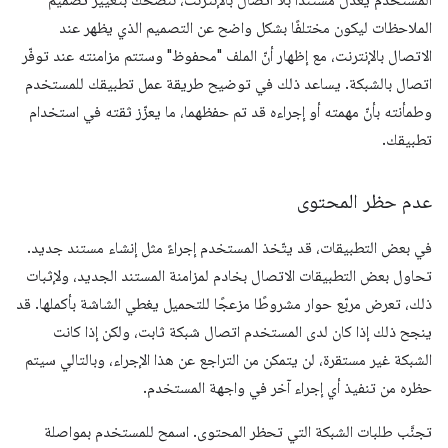
المستخدم يعدّل مستندًا بلا اتصال بالإنترنت، ننصحك بتغيير تصميم
الملاحظات ليكون مختلفًا بشكل واضح عن التصميم الذي يظهر عند
الاتصال بالإنترنت، مع إظهار أنّ الملف "محفوظ" وستتم مزامنته عند توفّر
اتصال بالشبكة. يساعد ذلك في توضيح طريقة عمل تطبيقك للمستخدم
وطمأنته بأنّ مهمته أو إجراءه قد تم حفظهما، ما يعزّز ثقته في استخدام
تطبيقك.
عدم حظر المحتوى
في بعض التطبيقات، قد يتّخذ المستخدم إجراءً مثل إنشاء مستند جديد.
تحاول بعض التطبيقات الاتصال بخادم لمزامنة المستند الجديد، ولإثبات
ذلك، تعرض مربّع حوار مشروطًا مزعجًا للتحميل يغطي الشاشة بأكملها. قد
ينجح ذلك إذا كان لدى المستخدم اتصال شبكة ثابت، ولكن إذا كانت
الشبكة غير مستقرة، لن يتمكن من التراجع عن هذا الإجراء، وبالتالي سيتم
حظره من تنفيذ أي إجراء آخر في واجهة المستخدم.
تجنَّب طلبات الشبكة التي تحظر المحتوى. اسمح للمستخدم بمواصلة