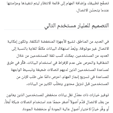
تصفّح تطبيقك وإضافة المهام إلى قائمة الانتظار ليتم تنفيذها ومزامنتها
عندما يتحسّن الاتصال.
التصميم للمليار مستخدم التالي
في العديد من المناطق، تشيع الأجهزة المنخفضة التكلفة، وتكون إمكانية
الاتصال غير موثوقة، ويُعدّ استهلاك البيانات مكلفًا للغاية بالنسبة إلى
العديد من المستخدمين. يمكنك كسب ثقة المستخدمين من خلال
الشفافية والحرص على عدم الإفراط في استخدام البيانات. فكِّر في طرق
لمساعدة المستخدمين الذين لديهم اتصالات ضعيفة وتبسيط الواجهة
للمساعدة في تسريع إنجاز المهام. احرص دائمًا على طلب الإذن من
المستخدمين قبل تنزيل محتوى يتطلّب الكثير من البيانات.
توفير خيارات ذات معدّل نقل بيانات منخفض للمستخدمين الذين يعانون
من بطء الاتصال قدِّم أصولاً أصغر حجمًا عند استخدام اتصالات شبكة أبطأ،
أو وفِّر خيارًا لاختيار أصول عالية الجودة أو منخفضة الجودة.