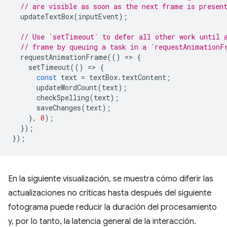
// are visible as soon as the next frame is presen
updateTextBox
(
inputEvent
);
// Use `setTimeout` to defer all other work until 
// frame by queuing a task in a `requestAnimationF
requestAnimationFrame
(()
=
>
{
setTimeout
(()
=
>
{
const
text
=
textBox
.
textContent
;
updateWordCount
(
text
);
checkSpelling
(
text
);
saveChanges
(
text
);
},
0
);
});
});
En la siguiente visualización, se muestra cómo diferir las
actualizaciones no críticas hasta después del siguiente
fotograma puede reducir la duración del procesamiento
y, por lo tanto, la latencia general de la interacción.