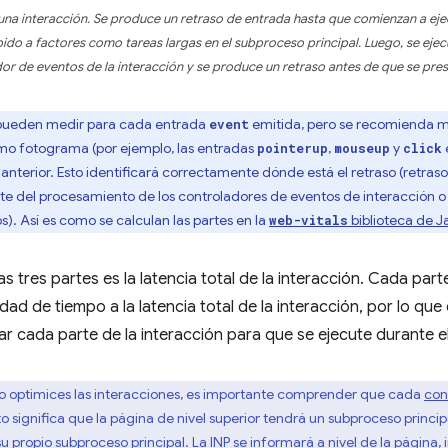
e una interacción. Se produce un retraso de entrada hasta que comienzan a ej
do a factores como tareas largas en el subproceso principal. Luego, se ejec
or de eventos de la interacción y se produce un retraso antes de que se pres
 pueden medir para cada entrada
emitida, pero se recomienda me
event
mo fotograma (por ejemplo, las entradas
,
y
pointerup
mouseup
click
nterior. Esto identificará correctamente dónde está el retraso (retrasos
te del procesamiento de los controladores de eventos de interacción 
). Así es como se calculan las partes en la
biblioteca de J
web-vitals
s tres partes es la latencia total de la interacción. Cada par
idad de tiempo a la latencia total de la interacción, por lo q
r cada parte de la interacción para que se ejecute durante e
 optimices las interacciones, es importante comprender que cada
con
to significa que la página de nivel superior tendrá un subproceso princ
propio subproceso principal. La INP se informará a nivel de la página, i