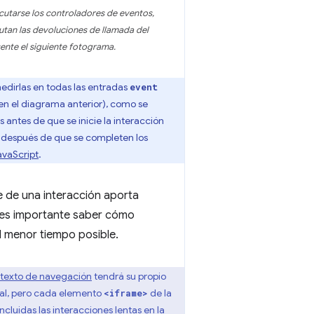
ecutarse los controladores de eventos,
utan las devoluciones de llamada del
ente el siguiente fotograma.
dirlas en todas las entradas
event
en el diagrama anterior), como se
 antes de que se inicie la interacción
o después de que se completen los
avaScript
.
te de una interacción aporta
ue es importante saber cómo
l menor tiempo posible.
texto de navegación
tendrá su propio
ipal, pero cada elemento
de la
<iframe>
ncluidas las interacciones lentas en la