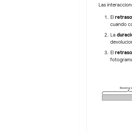
Las interaccion
El
retraso
cuando co
La
duraci
devolucio
El
retraso
fotograma 