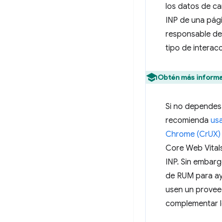
los datos de c
INP de una pági
responsable del
tipo de interacc
Obtén más informa
Si no dependes
recomienda
usa
Chrome (CrUX)
Core Web Vitals
INP. Sin embar
de RUM para ay
usen un provee
complementar l