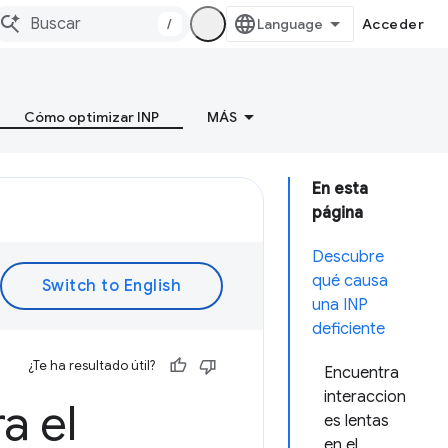
/
Acceder
Cómo optimizar INP
MÁS
En esta
página
Descubre
qué causa
una INP
deficiente
¿Te ha resultado útil?
Encuentra
interaccion
a el
es lentas
en el