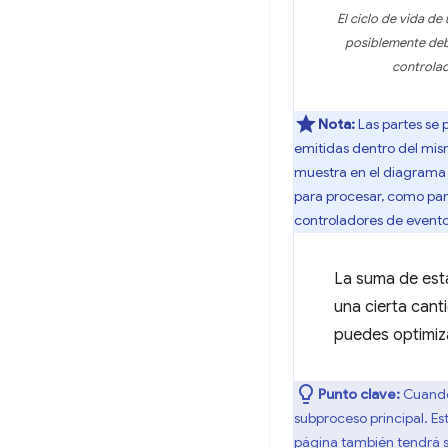
El ciclo de vida d
posiblemente debi
controlad
Nota:
Las partes se
emitidas dentro del mis
muestra en el diagrama a
para procesar, como par
controladores de eventos
La suma de esta
una cierta cant
puedes optimiza
Punto clave:
Cuando
subproceso principal. Es
página también tendrá su 