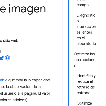
de imagen
campo
Diagnostic
a
interaccion
es lentas
en el
u sitio web.
laboratorio
d
Optimiza las
interaccione
s
Identifica y
table
que evalúa la capacidad
reduce el
nte la observación de la
retraso de
entrada
l usuario a la página. El valor
valores atípicos).
Optimiza