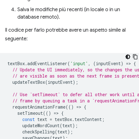
Salva le modifiche più recenti (in locale o in un
database remoto).
Il codice per farlo potrebbe avere un aspetto simile al
seguente:
textBox
.
addEventListener
(
'input'
,
(
inputEvent
)
=
>
{
// Update the UI immediately, so the changes the u
// are visible as soon as the next frame is presen
updateTextBox
(
inputEvent
);
// Use `setTimeout` to defer all other work until 
// frame by queuing a task in a `requestAnimationF
requestAnimationFrame
(()
=
>
{
setTimeout
(()
=
>
{
const
text
=
textBox
.
textContent
;
updateWordCount
(
text
);
checkSpelling
(
text
);
saveChanges
(
text
);