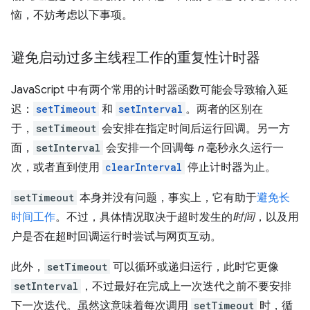
恼，不妨考虑以下事项。
避免启动过多主线程工作的重复性计时器
JavaScript 中有两个常用的计时器函数可能会导致输入延
迟：
setTimeout
和
setInterval
。两者的区别在
于，
setTimeout
会安排在指定时间后运行回调。另一方
面，
setInterval
会安排一个回调每
n
毫秒永久运行一
次，或者直到使用
clearInterval
停止计时器为止。
setTimeout
本身并没有问题，事实上，它有助于
避免长
时间工作
。不过，具体情况取决于超时发生的
时间
，以及用
户是否在超时回调运行时尝试与网页互动。
此外，
setTimeout
可以循环或递归运行，此时它更像
setInterval
，不过最好在完成上一次迭代之前不要安排
下一次迭代。虽然这意味着每次调用
setTimeout
时，循