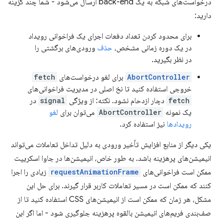
درخواست‌های شبکه به یک back-end ارسال می‌شود - شما چند گزینه
دارید:
برای محدود کردن تعداد دفعات اجرای یک فراخوانی رویداد
در یک دوره زمانی مشخص،
حذف
ورودی‌های برگشتی را
در نظر بگیرید.
AbortController
برای لغو درخواست‌های
fetch
خروجی استفاده کنید تا نخ اصلی در مدیریت فراخوانی‌های
fetch
دچار ازدحام نشود. نکته: از ویژگی
signal
در
یک نمونه
AbortController
می‌توان برای
لغو
رویدادها
نیز استفاده کرد.
یکی دیگر از منابع افزایش تأخیر ورودی به دلیل تداخل تعاملات می‌تواند
انیمیشن‌های پرهزینه باشد. به طور خاص، انیمیشن‌ها در جاوا اسکریپت
ممکن است فراخوانی‌های
requestAnimationFrame
زیادی را اجرا
کنند که ممکن است در مسیر تعاملات کاربر قرار گیرند. برای حل این
مشکل، هر زمان که ممکن است از انیمیشن‌های CSS استفاده کنید تا از
صف‌بندی فریم‌های انیمیشن بالقوه پرهزینه جلوگیری شود - اما اگر این